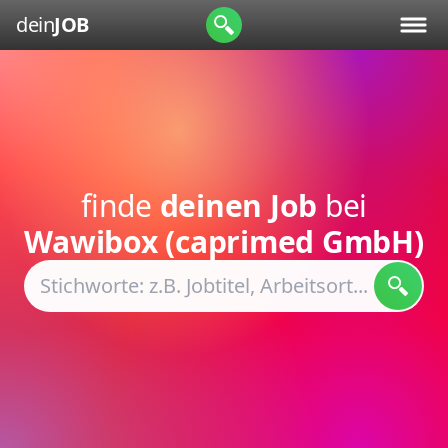
dein
JOB
finde
deinen Job
bei
Wawibox (caprimed GmbH)