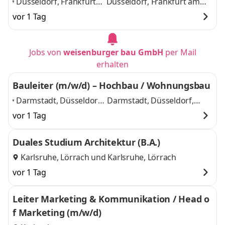
Düsseldorf, Frankfurt
Düsseldorf, Frankfurt am
am Main, Freiburg im
Main, Freiburg im Breisgau,
vor 1 Tag
Breisgau, Karlsruhe,
Karlsruhe, Rottweil,
Rottweil, Stuttgart
,
Stuttgart
und 4 weitere
Jobs von
weisenburger bau GmbH
per Mail
erhalten
Bauleiter (m/w/d) – Hochbau / Wohnungsbau
Darmstadt, Düsseldorf,
Darmstadt, Düsseldorf,
Frankfurt am Main,
Frankfurt am Main,
vor 1 Tag
Freiburg im Breisgau,
Freiburg im Breisgau,
Karlsruhe, Rottweil,
Karlsruhe, Rottweil,
Duales Studium Architektur (B.A.)
Stuttgart
,
Stuttgart
und 5 weitere
Karlsruhe, Lörrach
und
Karlsruhe, Lörrach
vor 1 Tag
Leiter Marketing & Kommunikation / Head o
f Marketing (m/w/d)