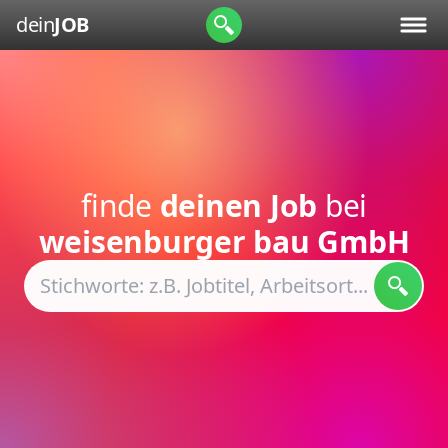
dein
JOB
finde
deinen Job
bei
weisenburger bau GmbH