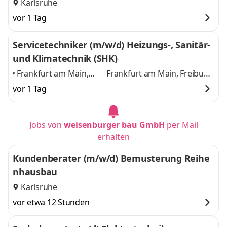
Karlsruhe
vor 1 Tag
Servicetechniker (m/w/d) Heizungs-, Sanitär-
und Klimatechnik (SHK)
Frankfurt am Main,
Frankfurt am Main, Freiburg
Freiburg im Breisgau,
im Breisgau, Karlsruhe,
vor 1 Tag
Karlsruhe, Nürnberg,
Nürnberg, Stuttgart
und 3
Stuttgart
,
weitere
Jobs von
weisenburger bau GmbH
per Mail
erhalten
Kundenberater (m/w/d) Bemusterung Reihe
nhausbau
Karlsruhe
vor etwa 12 Stunden