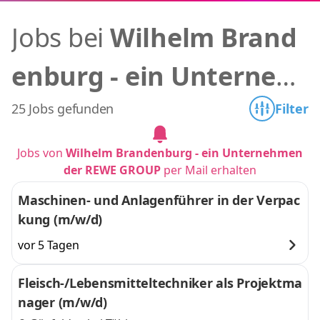
Jobs bei
Wilhelm Brand
enburg - ein Unterneh
men der REWE GROUP
25 Jobs gefunden
Filter
Jobs von
Wilhelm Brandenburg - ein Unternehmen
der REWE GROUP
per Mail erhalten
Maschinen- und Anlagenführer in der Verpac
kung (m/w/d)
vor 5 Tagen
Fleisch-/Lebensmitteltechniker als Projektma
nager (m/w/d)