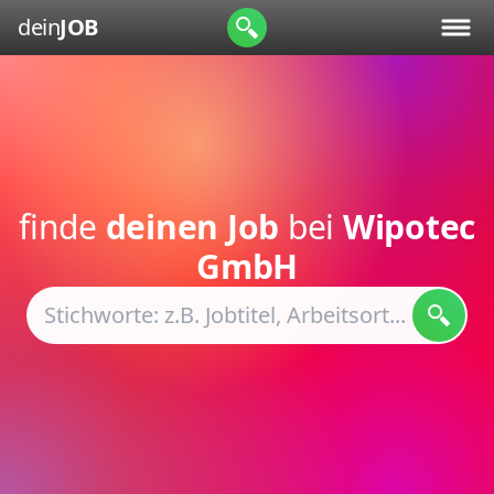
dein
JOB
finde
deinen Job
bei
Wipotec
GmbH