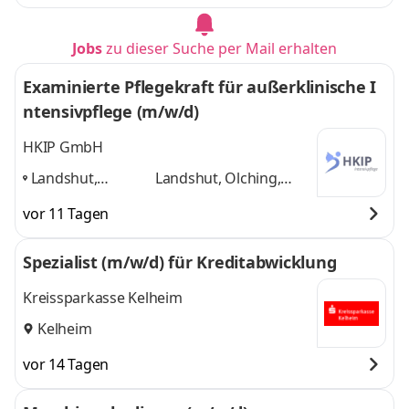
Jobs
zu dieser Suche per Mail erhalten
Examinierte Pflegekraft für außerklinische I
ntensivpflege (m/w/d)
HKIP GmbH
Landshut,
Landshut, Olching,
Olching, Biburg,
Biburg, Ingolstadt,
vor 11 Tagen
Ingolstadt,
Wolnzach
und 3
Wolnzach
,
weitere
Spezialist (m/w/d) für Kreditabwicklung
Kreissparkasse Kelheim
Kelheim
vor 14 Tagen