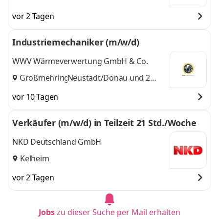
vor 2 Tagen
Industriemechaniker (m/w/d)
WWV Wärmeverwertung GmbH & Co.
Großmehring
Neustadt/Donau
,
und 2
weitere
vor 10 Tagen
Verkäufer (m/w/d) in Teilzeit 21 Std./Woche
NKD Deutschland GmbH
Kelheim
vor 2 Tagen
Jobs
zu dieser Suche per Mail erhalten