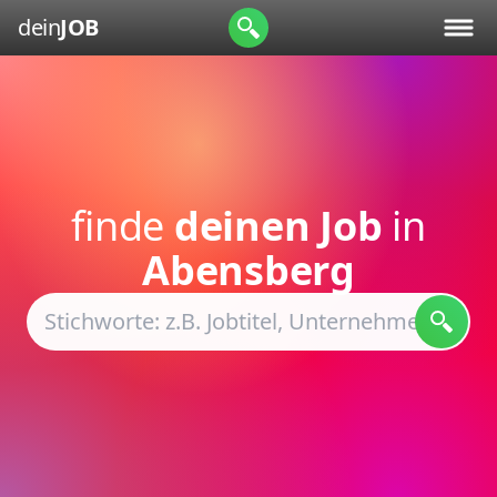
dein
JOB
finde
deinen Job
in
Abensberg