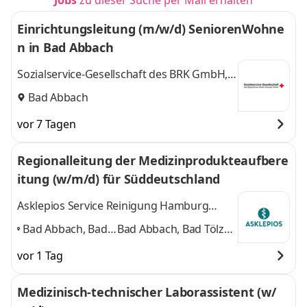
Jobs
zu dieser Suche per Mail erhalten
Einrichtungsleitung (m/w/d) SeniorenWohne
n in Bad Abbach
Sozialservice-Gesellschaft des BRK GmbH,
SeniorenWohnen Bad Abbach
Bad Abbach
vor 7 Tagen
Regionalleitung der Medizinprodukteaufbere
itung (w/m/d) für Süddeutschland
Asklepios Service Reinigung Hamburg
GmbH
Bad Abbach, Bad
Bad Abbach, Bad Tölz,
Tölz, Gauting,
Gauting, Lindau,
vor 1 Tag
Lindau,
Schwandorf
und 3
Schwandorf
,
weitere
Medizinisch-technischer Laborassistent (w/