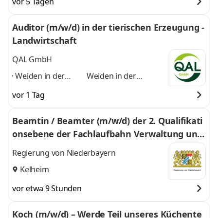
vor 5 Tagen
Auditor (m/w/d) in der tierischen Erzeugung -
Landwirtschaft
QAL GmbH
Weiden in der
Weiden in der
Oberpfalz, Amberg,
Oberpfalz, Amberg,
vor 1 Tag
Schwandorf,
Schwandorf,
Neumarkt in der
Neumarkt in der
Beamtin / Beamter (m/w/d) der 2. Qualifikati
Oberpfalz,
Oberpfalz,
onsebene der Fachlaufbahn Verwaltung und
Regensburg, Cham,
Regensburg, Cham,
Kelheim
,
Kelheim
und 5 weitere
Finanzen mit dem fachlichen Schwerpunkt ni
Regierung von Niederbayern
chttechnischer Verwaltungsdienst
Kelheim
vor etwa 9 Stunden
Koch (m/w/d) – Werde Teil unseres Küchente