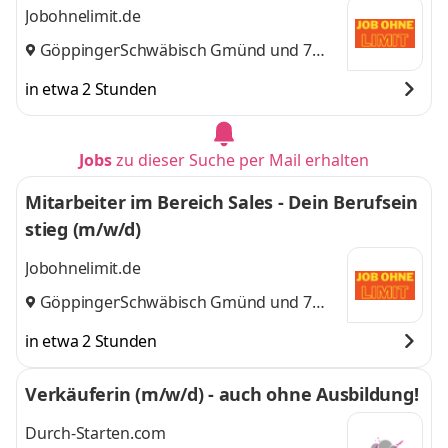
Jobohnelimit.de
Göppingen
Schwäbisch Gmünd
,
und 7
weitere
in etwa 2 Stunden
Jobs
zu dieser Suche per Mail erhalten
Mitarbeiter im Bereich Sales - Dein Berufsein
stieg (m/w/d)
Jobohnelimit.de
Göppingen
Schwäbisch Gmünd
,
und 7
weitere
in etwa 2 Stunden
Verkäuferin (m/w/d) - auch ohne Ausbildung!
Durch-Starten.com