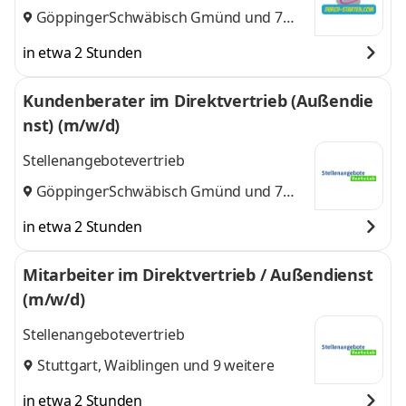
Göppingen
Schwäbisch Gmünd
,
und 7
weitere
in etwa 2 Stunden
Kundenberater im Direktvertrieb (Außendie
nst) (m/w/d)
Stellenangebotevertrieb
Göppingen
Schwäbisch Gmünd
,
und 7
weitere
in etwa 2 Stunden
Mitarbeiter im Direktvertrieb / Außendienst
(m/w/d)
Stellenangebotevertrieb
Stuttgart
,
Waiblingen
und 9 weitere
in etwa 2 Stunden