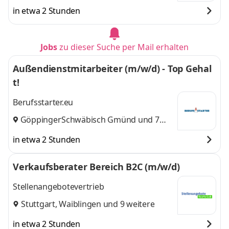
Neckar
,
weitere
in etwa 2 Stunden
Jobs
zu dieser Suche per Mail erhalten
Außendienstmitarbeiter (m/w/d) - Top Gehal
t!
Berufsstarter.eu
Göppingen
Schwäbisch Gmünd
,
und 7
weitere
in etwa 2 Stunden
Verkaufsberater Bereich B2C (m/w/d)
Stellenangebotevertrieb
Stuttgart
,
Waiblingen
und 9 weitere
in etwa 2 Stunden