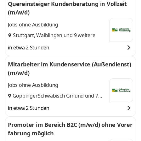
Quereinsteiger Kundenberatung in Vollzeit
(m/w/d)
Jobs ohne Ausbildung
Stuttgart
,
Waiblingen
und 9 weitere
in etwa 2 Stunden
Mitarbeiter im Kundenservice (Außendienst)
(m/w/d)
Jobs ohne Ausbildung
Göppingen
Schwäbisch Gmünd
,
und 7
weitere
in etwa 2 Stunden
Promoter im Bereich B2C (m/w/d) ohne Vorer
fahrung möglich