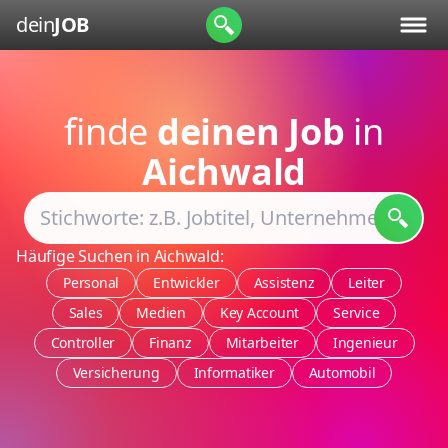
dein
JOB
finde
deinen Job
in
Aichwald
Häufige Suchen in Aichwald:
Personal
Entwickler
Assistenz
Leiter
Sales
Medien
Key Account
Service
Controller
Finanz
Mitarbeiter
Ingenieur
Versicherung
Informatiker
Automobil