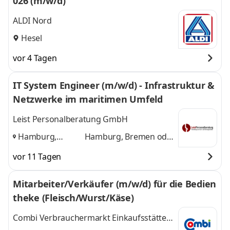
026 (m/w/d)
ALDI Nord
Hesel
vor 4 Tagen
IT System Engineer (m/w/d) - Infrastruktur &
Netzwerke im maritimen Umfeld
Leist Personalberatung GmbH
Hamburg,
Hamburg, Bremen oder
Bremen oder
Uplengen
und 1 weitere
vor 11 Tagen
Uplengen
,
Mitarbeiter/Verkäufer (m/w/d) für die Bedien
theke (Fleisch/Wurst/Käse)
Combi Verbrauchermarkt Einkaufsstätte