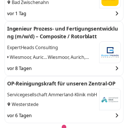
Bad Zwischenahn
vor 1 Tag
Ingenieur Prozess- und Fertigungsentwicklu
ng (m/w/d) – Composite / Rotorblatt
ExpertHeads Consulting
Wiesmoor, Aurich,
Wiesmoor, Aurich,
Westerstede,
Westerstede, Emden
vor 8 Tagen
Emden
,
und 2 weitere
OP-Reinigungskraft für unseren Zentral-OP
Servicegesellschaft Ammerland-Klinik mbH
Westerstede
vor 6 Tagen