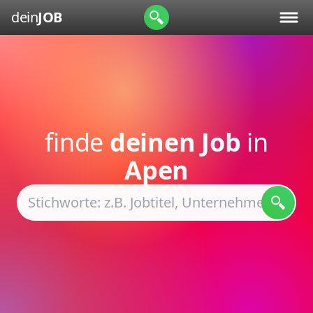
dein
JOB
finde
deinen Job
in
Apen