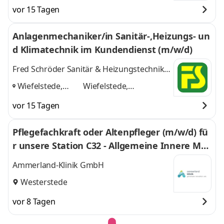
Delmenhorst,
Delmenhorst,
vor 15 Tagen
Westerstede,
Westerstede, Rastede,
Rastede,
Großenkneten
und 3
Anlagenmechaniker/in Sanitär-,Heizungs- un
Großenkneten
,
weitere
d Klimatechnik im Kundendienst (m/w/d)
Fred Schröder Sanitär & Heizungstechnik
GmbH
Wiefelstede,
Wiefelstede,
Oldenburg,
Oldenburg,
vor 15 Tagen
Westerstede
,
Westerstede
und 1
weitere
Pflegefachkraft oder Altenpfleger (m/w/d) fü
r unsere Station C32 - Allgemeine Innere Med
izin
Ammerland-Klinik GmbH
Westerstede
vor 8 Tagen