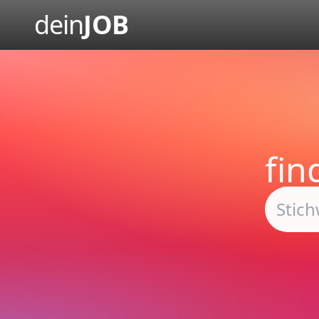
dein
JOB
fi