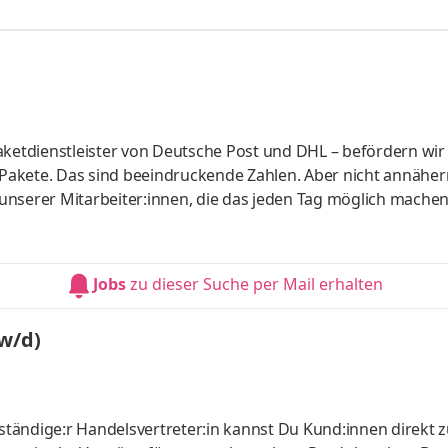
aketdienstleister von Deutsche Post und DHL – befördern wir 
n Pakete. Das sind beeindruckende Zahlen. Aber nicht annähe
nserer Mitarbeiter:innen, die das jeden Tag möglich machen
 Lkw-Fahrer:innen und viele mehr. Alle arbeiten Hand in Hand, 
jeder Brief sicher im Briefkasten landet.
Jobs
zu dieser Suche per Mail erhalten
/w/d)
tändige:r Handelsvertreter:in kannst Du Kund:innen direkt 