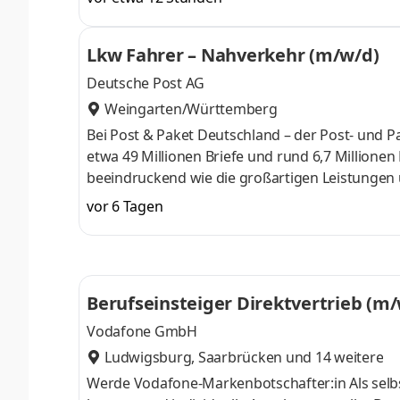
Auszahlung von Überstunden
Lkw Fahrer – Nahverkehr (m/w/d)
Deutsche Post AG
Weingarten/Württemberg
Bei Post & Paket Deutschland – der Post- und P
etwa 49 Millionen Briefe und rund 6,7 Millione
beeindruckend wie die großartigen Leistungen u
Zusteller:innen, die Beschäftigten im Lager, die
vor 6 Tagen
jedes Paket schnell bei unseren Kund:innen und 
Berufseinsteiger Direktvertrieb (m
Vodafone GmbH
Ludwigsburg
,
Saarbrücken
und 14 weitere
Werde Vodafone-Markenbotschafter:in Als selbs