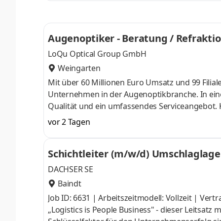
Augenoptiker - Beratung / Refrakti
LoQu Optical Group GmbH
Weingarten
Mit über 60 Millionen Euro Umsatz und 99 Filial
Unternehmen in der Augenoptikbranche. In ei
Qualität und ein umfassendes Serviceangebot. 
sind uns besonders wichtig. Aufgaben Du bist 
vor 2 Tagen
deine fachkundige Beratung die optimale Lösung 
modernster Messtechnik ermittelst du präzise di
Schichtleiter (m/w/d) Umschlaglage
führst eigenständig Refraktionen durch und üb
DACHSER SE
Baindt
Job ID: 6631 | Arbeitszeitmodell: Vollzeit | Ver
„Logistics is People Business" - dieser Leitsat