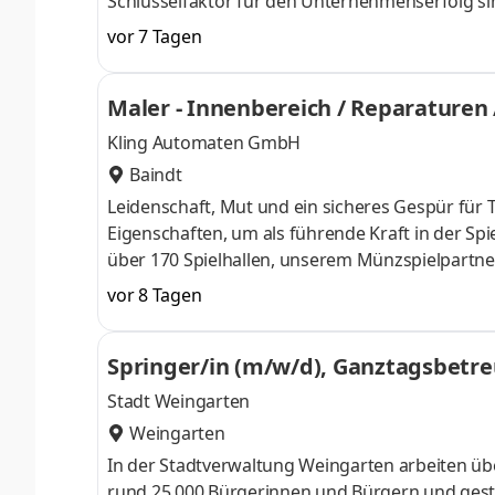
Schlüsselfaktor für den Unternehmenserfolg sin
Kombination und Integration logistischer Netz
vor 7 Tagen
optimieren. Gestalten Sie mit uns die Logistik
Schicht Einarbeitung und Unterstützung neuer
Maler - Innenbereich / Reparaturen
Mitarbeitenden im Team Mitarbeit bei der
Kling Automaten GmbH
Baindt
Leidenschaft, Mut und ein sicheres Gespür für T
Eigenschaften, um als führende Kraft in der Spi
über 170 Spielhallen, unserem Münzspielpartner
Werd Teil unserer stolzen Erfolgsgeschichte und
vor 8 Tagen
schaffen und die Herausforderungen und Chanc
Spielhallen durch professionelle Maler- und Ta
Springer/in (m/w/d), Ganztagsbetr
Ambiente für unsere Kunden.Du übernimms
Stadt Weingarten
Weingarten
In der Stadtverwaltung Weingarten arbeiten übe
rund 25.000 Bürgerinnen und Bürgern und gesta