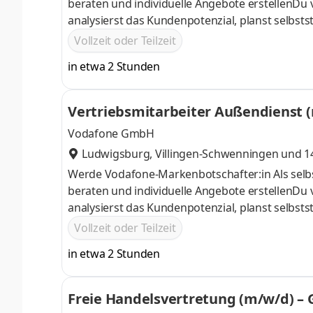
beraten und individuelle Angebote erstellenDu 
analysierst das Kundenpotenzial, planst selbst
vorDurch Deine kompetente Beratung bindest D
Vollzeit oder Teilzeit
in etwa 2 Stunden
Vertriebsmitarbeiter Außendienst 
Vodafone GmbH
Ludwigsburg
,
Villingen-Schwenningen
und 14
Werde Vodafone-Markenbotschafter:in Als selbs
beraten und individuelle Angebote erstellenDu 
analysierst das Kundenpotenzial, planst selbst
vorDurch Deine kompetente Beratung bindest D
Vollzeit oder Teilzeit
in etwa 2 Stunden
Freie Handelsvertretung (m/w/d) – 