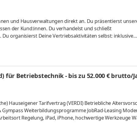
sverwaltungen direkt an. Du präsentierst unsere
. Du verhandelst und schließt
ive
 für Betriebstechnik - bis zu 52.000 € brutto/J
svorsorge
itsort Regelung, iPad, iPhone, hochwertige Werkzeuge Wartung,
 Durchführung von Sicherheits- und