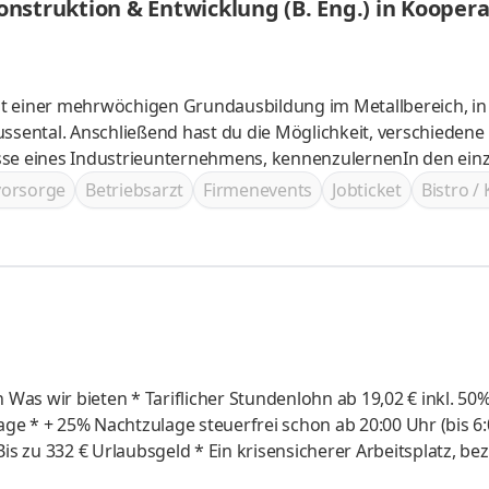
nstruktion & Entwicklung (B. Eng.) in Kooper
it einer mehrwöchigen Grundausbildung im Metallbereich, in
ental. Anschließend hast du die Möglichkeit, verschiedene
sse eines Industrieunternehmens, kennenzulernenIn den ein
n und Projekte, die du tatkräftig unterstützen kannst; zude
svorsorge
Betriebsarzt
Firmenevents
Jobticket
Bistro /
m Rahmen der studentischen Projektarbeiten, übernehmenDu l
struktionstechnik, technische Mechanik, Werkstoffkunde,
endem allgemeinem
50%
:00 Uhr)
ifvertrag und pünktliche Gehaltszahlungen * Möglichkeit der