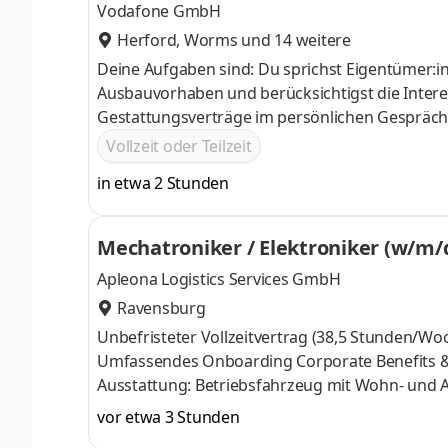
Vodafone GmbH
Herford
,
Worms
und 14 weitere
Deine Aufgaben sind: Du sprichst Eigentümer:innen und Hau
Ausbauvorhaben und berücksichtigst die Interessen der Kund:innen
Gestattungsverträge im persönlichen Gespräch. Du organisierst Deine Vertriebsaktivitäten selbst: inklus
Terminplanung und Nachverfolgung.
Vollzeit oder Teilzeit
in etwa 2 Stunden
Mechatroniker / Elektroniker (w/m/d)
Apleona Logistics Services GmbH
Ravensburg
Unbefristeter Vollzeitvertrag (38,5 Stunden/Woche) Hauseigener Tarifvertrag (VERDI) Betriebliche Alter
Umfassendes Onboarding Corporate Benefits & Gympass Weiterbildungsprogramme JobRad-Leasing Moderne
Ausstattung: Betriebsfahrzeug mit Wohn- und Arbe
Inspektion und Instandhaltung von Packstationen und Gebäudetechnik
vor etwa 3 Stunden
Funktionsprüfungen nach Vorschriften