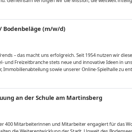
d. Gemeinsam verfolgen wir die Mission, die weltweit intelli
kompetenzen zu schaffen und so die Logistikbilanz unserer 
 von morgen. Aufgaben Führung und Organisation des Teams in
 Mitarbeitender Förderung und Weiterentwicklung der
 / Bodenbeläge (m/w/d)
rends – das macht uns erfolgreich. Seit 1954 nutzen wir dies
el- und Freizeitbranche stets neue und innovative Ideen in un
, Immobilienabteilung sowie unserer Online-Spielhalle zu ent
 helfe uns, ein unvergleichliches Erlebnis für unsere Kunden
en der Zukunft zu meistern. Aufgaben Du gestaltest unsere
pezierarbeiten und schaffst so ein hochwertiges und einladen
euung an der Schule am Martinsberg
r 400 Mitarbeiterinnen und Mitarbeiter engagiert für das W
lten die Weiterentwicklung der Stadt. Unweit des Bodensee