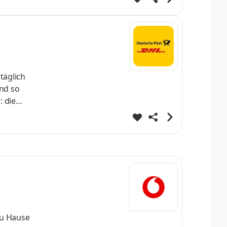
täglich
rnd so
: die
damit
zu Hause