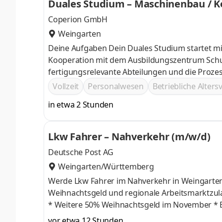
Duales Studium – Maschinenbau / Ko
ensburg / Campus Friedrichshafen
Coperion GmbH
Weingarten
Deine Aufgaben Dein Duales Studium startet m
Kooperation mit dem Ausbildungszentrum Schuss
fertigungsrelevante Abteilungen und die Proze
Abteilungen erwarten dich spannende Tätigkeite
Vollzeit
Personalwesen
Betriebliche Alter
du eigenverantwortlich kleine Projekte, u.a. i
in etwa 2 Stunden
die Grundlagen des Maschinenbaus kennen: Kon
Elektrotechnik, ThermodynamikNeben umfass
Lkw Fahrer – Nahverkehr (m/w/d)
Deutsche Post AG
Weingarten/Württemberg
Werde Lkw Fahrer im Nahverkehr in Weingarten Was wir bieten * Tariflicher Stundenlohn ab 19,02 € inkl. 
Weihnachtsgeld und regionale Arbeitsmarktzulage * + 25% Nachtzulage steuerfrei schon ab 20:00 Uhr (bis 6
* Weitere 50% Weihnachtsgeld im November * Bis zu 332 € Urlaubsgeld * Ein krisensicherer Arbeitsplatz, bezahlte
Einarbeitung, garantierte Gehaltssteigerung gemäß Tar
vor etwa 12 Stunden