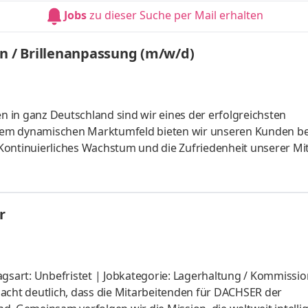
Jobs
zu dieser Suche per Mail erhalten
on / Brillenanpassung (m/w/d)
en in ganz Deutschland sind wir eines der erfolgreichsten
nem dynamischen Marktumfeld bieten wir unseren Kunden b
Kontinuierliches Wachstum und die Zufriedenheit unserer Mit
die erste Ansprechperson für unsere Kund:innen und findest 
für bestes Sehen, egal ob Brille oder Kontaktlinse.Mithilfe
e individuellen Sehwerte als Grundlage für die perfekte Sehh
r
er
tragsart: Unbefristet | Jobkategorie: Lagerhaltung / Kommissi
z macht deutlich, dass die Mitarbeitenden für DACHSER der