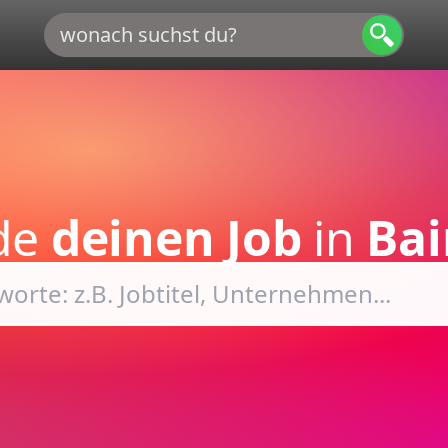
nde
deinen Job
in
Bai