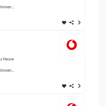
d:innen
zu Hause
d:innen