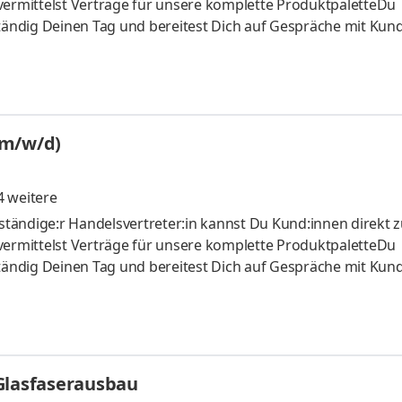
vermittelst Verträge für unsere komplette ProduktpaletteDu
ständig Deinen Tag und bereitest Dich auf Gespräche mit Kun
u Kund:innen langfristig an Vodafone
(m/w/d)
 weitere
tändige:r Handelsvertreter:in kannst Du Kund:innen direkt 
vermittelst Verträge für unsere komplette ProduktpaletteDu
ständig Deinen Tag und bereitest Dich auf Gespräche mit Kun
u Kund:innen langfristig an Vodafone
Glasfaserausbau