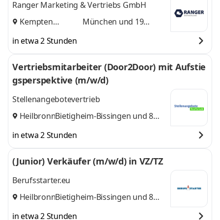
Ranger Marketing & Vertriebs GmbH
Kempten
München
und 19
(Allgäu)
,
weitere
in etwa 2 Stunden
Vertriebsmitarbeiter (Door2Door) mit Aufstie
gsperspektive (m/w/d)
Stellenangebotevertrieb
Heilbronn
Bietigheim-Bissingen
,
und 8
weitere
in etwa 2 Stunden
(Junior) Verkäufer (m/w/d) in VZ/TZ
Berufsstarter.eu
Heilbronn
Bietigheim-Bissingen
,
und 8
weitere
in etwa 2 Stunden