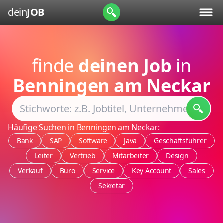
dein
JOB
finde
deinen Job
in
Benningen am Neckar
Häufige Suchen in Benningen am Neckar:
Bank
SAP
Software
Java
Geschäftsführer
Leiter
Vertrieb
Mitarbeiter
Design
Verkauf
Büro
Service
Key Account
Sales
Sekretär