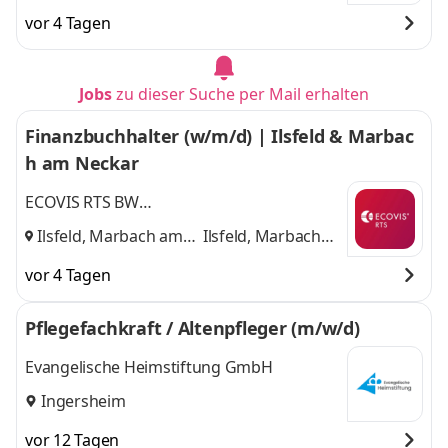
Freudental,
Freudental,
vor 4 Tagen
Gemmrigheim,
Gemmrigheim,
Kleinsachsenheim,
Kleinsachsenheim,
Markgröningen,
Markgröningen,
Jobs
zu dieser Suche per Mail erhalten
Möglingen,
Möglingen, Steinheim
Steinheim
,
und 4 weitere
Finanzbuchhalter (w/m/d) | Ilsfeld & Marbac
h am Neckar
ECOVIS RTS BW
Steuerberatungsgesellschaft GmbH & Co.
Ilsfeld, Marbach am
Ilsfeld, Marbach
KG
Neckar
und
am Neckar
vor 4 Tagen
Pflegefachkraft / Altenpfleger (m/w/d)
Evangelische Heimstiftung GmbH
Ingersheim
vor 12 Tagen