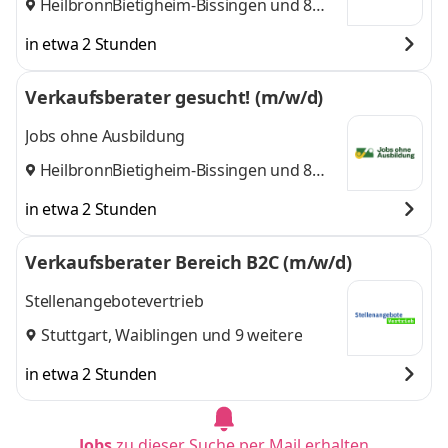
Heilbronn
Bietigheim-Bissingen
,
und 8
weitere
in etwa 2 Stunden
Verkaufsberater gesucht! (m/w/d)
Jobs ohne Ausbildung
Heilbronn
Bietigheim-Bissingen
,
und 8
weitere
in etwa 2 Stunden
Verkaufsberater Bereich B2C (m/w/d)
Stellenangebotevertrieb
Stuttgart
,
Waiblingen
und 9 weitere
in etwa 2 Stunden
Jobs
zu dieser Suche per Mail erhalten