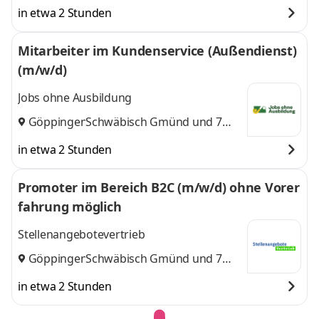
in etwa 2 Stunden
Mitarbeiter im Kundenservice (Außendienst)
(m/w/d)
Jobs ohne Ausbildung
Göppingen
Schwäbisch Gmünd
,
und 7
weitere
in etwa 2 Stunden
Promoter im Bereich B2C (m/w/d) ohne Vorer
fahrung möglich
Stellenangebotevertrieb
Göppingen
Schwäbisch Gmünd
,
und 7
weitere
in etwa 2 Stunden