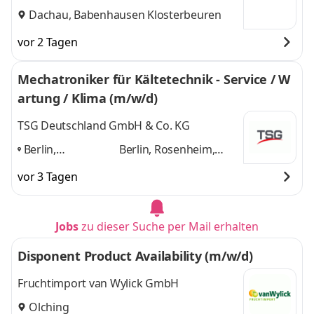
Co. KG
Dachau, Babenhausen Klosterbeuren
vor 2 Tagen
Mechatroniker für Kältetechnik - Service / W
artung / Klima (m/w/d)
TSG Deutschland GmbH & Co. KG
Berlin,
Berlin, Rosenheim,
Rosenheim,
München, Stuttgart,
vor 3 Tagen
München,
Dachau
und 3 weitere
Stuttgart,
Dachau
,
Jobs
zu dieser Suche per Mail erhalten
Disponent Product Availability (m/w/d)
Fruchtimport van Wylick GmbH
Olching