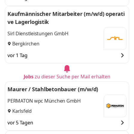
Augsburg,
Aichach
und 3 weitere
München,
Kaufmännischer Mitarbeiter (m/w/d) operati
Aichach
,
ve Lagerlogistik
Sirl Dienstleistungen GmbH
Bergkirchen
vor 1 Tag
Jobs
zu dieser Suche per Mail erhalten
Maurer / Stahlbetonbauer (m/w/d)
PERMATON wpc München GmbH
Karlsfeld
vor 5 Tagen