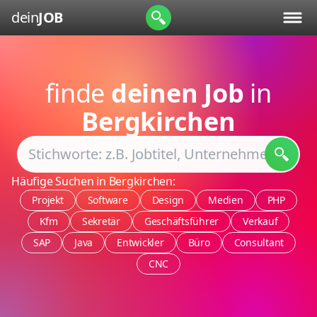
dein
JOB
finde
deinen Job
in
Bergkirchen
Häufige Suchen in Bergkirchen:
Projekt
Software
Design
Medien
PHP
Kfm
Sekretär
Geschäftsführer
Verkauf
SAP
Java
Entwickler
Büro
Consultant
CNC