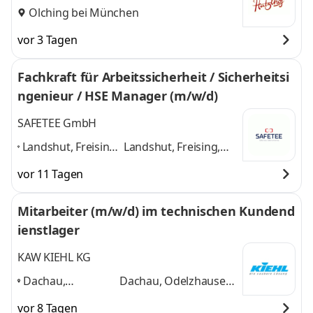
Olching bei München
vor 3 Tagen
Fachkraft für Arbeitssicherheit / Sicherheitsi
ngenieur / HSE Manager (m/w/d)
SAFETEE GmbH
Landshut, Freising,
Landshut, Freising,
Ingolstadt, Dachau,
Ingolstadt, Dachau,
vor 11 Tagen
Erding, Garching
Erding, Garching bei
bei München,
München, Augsburg,
Mitarbeiter (m/w/d) im technischen Kundend
Augsburg,
München
und 5
ienstlager
München
,
weitere
KAW KIEHL KG
Dachau,
Dachau, Odelzhausen,
Odelzhausen,
Augsburg, München,
vor 8 Tagen