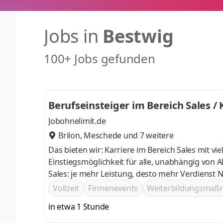
Jobs in
Bestwig
100+ Jobs gefunden
Berufseinsteiger im Bereich Sales 
Jobohnelimit.de
Brilon
,
Meschede
und 7 weitere
Das bieten wir: Karriere im Bereich Sales mit v
Einstiegsmöglichkeit für alle, unabhängig von Abschluss oder Erfahrung 
Sales: je mehr Leistung, desto mehr Verdienst Networking-Möglichkeiten bei deutschlandweiten Events und
spannenden Incentive-Reisen Möglichkeit zur Vertiefung des Wissens durch E-Learning-Kurse, Schulungen und
Vollzeit
Firmenevents
Weiterbildungsma
Workshops
in etwa 1 Stunde