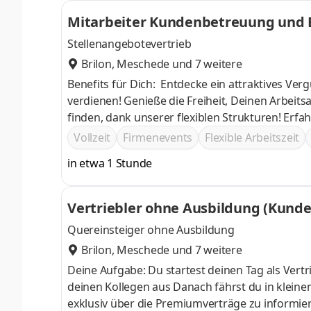
Mitarbeiter Kundenbetreuung und 
Stellenangebotevertrieb
Brilon
,
Meschede
und 7 weitere
Benefits für Dich: Entdecke ein attraktives Vergütungsmodell, das Dir die Möglichkeit bietet, überdurchschnittlich zu
verdienen! Genieße die Freiheit, Deinen Arbeitsalltag eigenständig zu planen und die perfekte Work-Life-Balance zu
finden, dank unserer flexiblen Strukturen! Erfahre echte Zusammenarbeit in einem familiären Team, das Dich täglich
unterstützt und dafür sorgt, dass die Arbeit immer Spaß macht! Erweitere Dein Wisse
Vollzeit
Firmenevents
Flexible Arbeitszeit
unsere hochwertigen Produktschulungen!
in etwa 1 Stunde
Vertriebler ohne Ausbildung (Kund
Quereinsteiger ohne Ausbildung
Brilon
,
Meschede
und 7 weitere
Deine Aufgabe: Du startest deinen Tag als Vert
deinen Kollegen aus Danach fährst du in kleinen Teams in zugeteilte Regionen, um dort die Kunden persönlich und
exklusiv über die Premiumverträge zu informieren und zu beraten Das Ziel der Ber