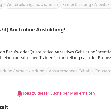
glichen Vertrag anzubieten oder auch bestehende Verträg
g
Weiterbildungsmaßnahmen
Firmenkleidung / Arbeitsk
w/d) Auch ohne Ausbildung!
ainer Festanstellung nach der Probezeit Hohe
!
eidung / Arbeitskleidung
Ansprechendes Gehalt
Onboard
Jobs
zu dieser Suche per Mail erhalten
zeit