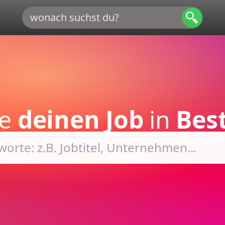
de
deinen Job
in
Bes