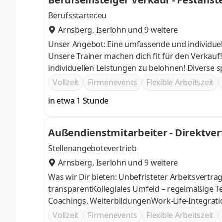
Berufsstarter.eu
Arnsberg
,
Iserlohn
und 9 weitere
Unser Angebot: Eine umfassende und individuelle Einarbeitung, mit der du von Beginn an bestens vorbereitet bist –
Unsere Trainer machen dich fit für den Verkauf! Ein großzügiges Vergütungspaket mit attraktiven Prämien, um dein
individuellen Leistungen zu belohnen! Diverse spannende Teamevents und deutschlandweite Incentives, die dich
begeistern werden Du wirst Teil e
Vollzeit
Firmenevents
Flexible Arbeitszeit
in etwa 1 Stunde
Außendienstmitarbeiter - Direktver
Stellenangebotevertrieb
Arnsberg
,
Iserlohn
und 9 weitere
Was wir Dir bieten: Unbefristeter Arbeitsvertrag
transparentKollegiales Umfeld – regelmäßige T
Coachings, WeiterbildungenWork-Life-Integration
Vollzeit
Firmenevents
Flexible Arbeitszeit