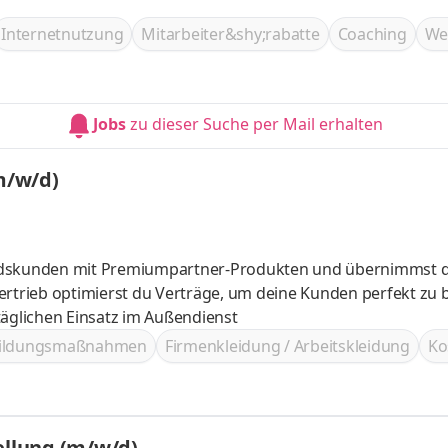
Internetnutzung
Mitarbeiter&shy;rabatte
Coaching
We
Jobs
zu dieser Suche per Mail erhalten
 Mitarbeiter im Vertrieb (m/w/d)
andskunden mit Premiumpartner-Produkten und übernimmst d
glichen Einsatz im Außendienst
bildungsmaßnahmen
Firmenkleidung / Arbeitskleidung
Ko
ellung (m/w/d)