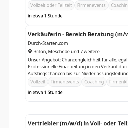
Know How zu überzeugen und ihnen den bestmö
Vollzeit oder Teilzeit
Firmenevents
Coachin
optimieren
in etwa 1 Stunde
Verkäuferin - Bereich Beratung (m/
Durch-Starten.com
Brilon
,
Meschede
und 7 weitere
Unser Angebot: Chancengleichheit für alle, egal ob Berufs- oder Quereinstieg Attraktives Gehalt und Incentives
Professionelle Einarbeitung in den Verkauf durch einen persönlichen Tr
Aufstiegschancen bis zur Niederlassungsleitung
Vollzeit
Firmenevents
Coaching
Firmenkl
in etwa 1 Stunde
Vertriebler (m/w/d) in Voll- oder Teil