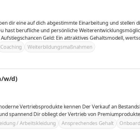
Aufstiegschancen Geld: Ein attraktives Gehaltsmodell, werts
rd groß geschrieben - Du wirst Teil eines starken und
Coaching
Weiterbildungsmaßnahmen
terstützt und motiviert
m/w/d)
und Neukunden ist für Dich täglich interessant und spannend Dir obliegt der Vertrieb von Premiumprodu
eidung / Arbeitskleidung
Ansprechendes Gehalt
Onboard