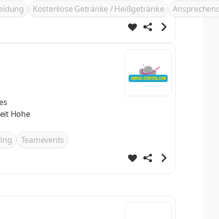
e zu
leidung
Kostenlose Getränke / Heißgetränke
Ansprechend
ing
Teamevents