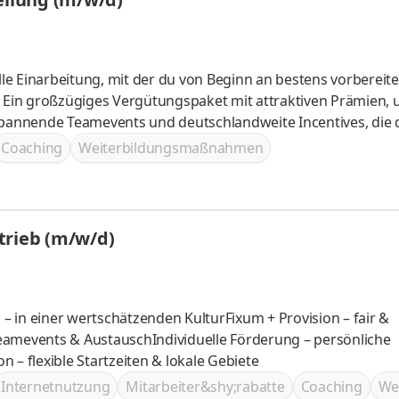
e
ines familiären und multikulturellen Teams, auf das du dich immer verlas
Coaching
Weiterbildungsmaßnahmen
trieb (m/w/d)
 – in einer wertschätzenden KulturFixum + Provision – fair &
eamevents & AustauschIndividuelle Förderung – persönliche
 – flexible Startzeiten & lokale Gebiete
Internetnutzung
Mitarbeiter&shy;rabatte
Coaching
We