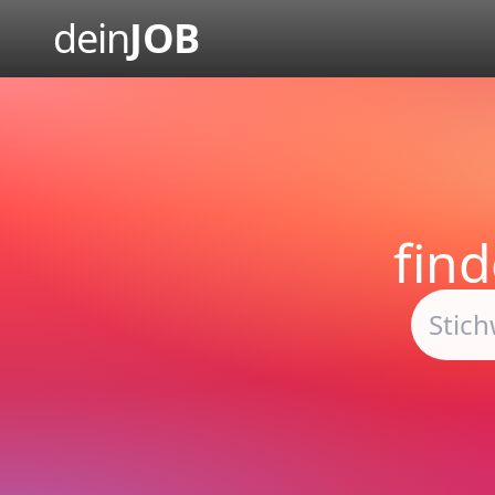
dein
JOB
fin