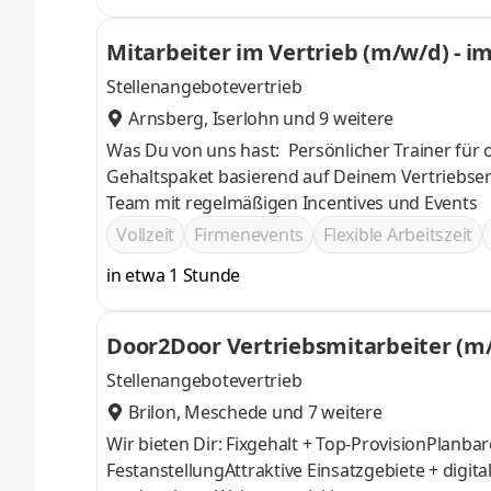
Mitarbeiter im Vertrieb (m/w/d) - 
Stellenangebotevertrieb
Arnsberg
,
Iserlohn
und 9 weitere
Was Du von uns hast: Persönlicher Trainer für
Gehaltspaket basierend auf Deinem Vertriebser
Team mit regelmäßigen Incentives und Events
Vollzeit
Firmenevents
Flexible Arbeitszeit
in etwa 1 Stunde
Door2Door Vertriebsmitarbeiter (m/
Stellenangebotevertrieb
Brilon
,
Meschede
und 7 weitere
Wir bieten Dir: Fixgehalt + Top-ProvisionPlanb
FestanstellungAttraktive Einsatzgebiete + digi