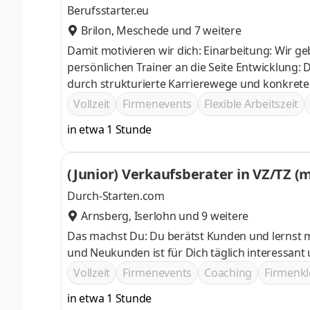
Berufsstarter.eu
Brilon
,
Meschede
und 7 weitere
Damit motivieren wir dich: Einarbeitung: Wir geben dir eine auf dich abgestimmte Einarbeitung und stellen dir deinen
persönlichen Trainer an die Seite Entwicklung: Du hast berufliche und persönliche Weiterentwicklungsmöglichkeiten
durch strukturierte Karrierewege und konkrete 
deine Arbeit und Ergebnisse Team: Teamgeist wi
Vollzeit
Firmenevents
Flexible Arbeitszeit
multikulturellen Teams, das sich gegenseitig un
in etwa 1 Stunde
(Junior) Verkaufsberater in VZ/TZ (
Durch-Starten.com
Arnsberg
,
Iserlohn
und 9 weitere
Das machst Du: Du berätst Kunden und lernst moderne Vertriebsprodukte kennen Der Verkauf an Bestandskunden
Vollzeit
Firmenevents
Coaching
Firmenkl
in etwa 1 Stunde