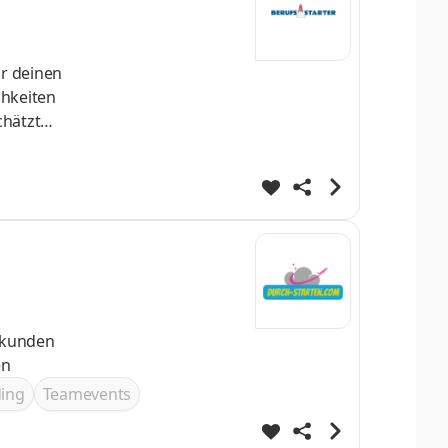
chätzt
kten
ing
Teamevents