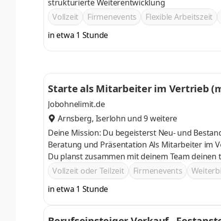
strukturierte Weiterentwicklung
Vollzeit
Firmenevents
Flexible Arbeitszeit
in etwa 1 Stunde
Starte als
Jobohnelimit.de
Arnsberg
,
Iserlohn
und 9 weitere
Deine Mission: Du begeisterst Neu- und Best
Beratung und Präsentation Als Mitarbeiter im Vertrieb optimierst du Verträge, um deine Kunden perfekt zu betreuen
Du planst zusammen mit deinem Team deinen tä
Vollzeit oder Teilzeit
Firmenevents
Weiter
in etwa 1 Stunde
Berufseinsteiger Verkauf - Festanst