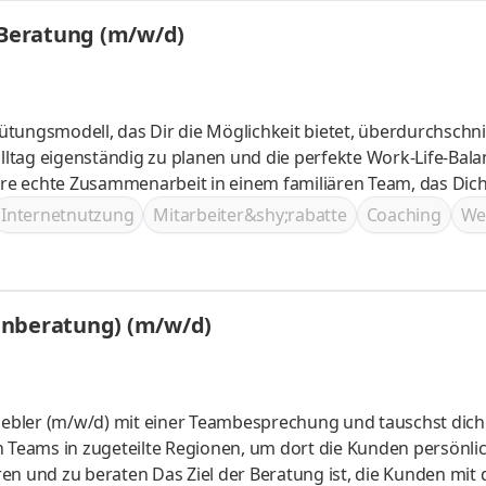
Beratung (m/w/d)
n und Deine Fähigkeiten durch
Internetnutzung
Mitarbeiter&shy;rabatte
Coaching
We
enberatung) (m/w/d)
riebler (m/w/d) mit einer Teambesprechung und tauschst dich
atung ist, die Kunden mit deinem