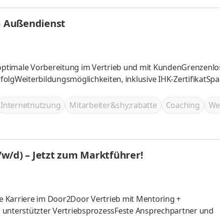
im Außendienst
 optimale Vorbereitung im Vertrieb und mit KundenGrenzenlo
folgWeiterbildungsmöglichkeiten, inklusive IHK-ZertifikatS
Internetnutzung
Mitarbeiter&shy;rabatte
Coaching
We
w/d) – Jetzt zum Marktführer!
are Karriere im Door2Door Vertrieb mit Mentoring +
tal unterstützter VertriebsprozessFeste Ansprechpartner und