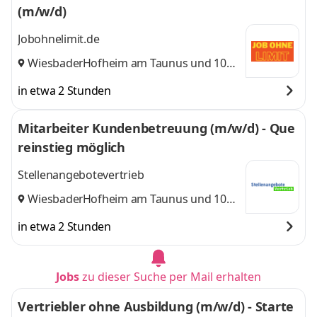
(m/w/d)
Jobohnelimit.de
Wiesbaden
Hofheim am Taunus
,
und 10
weitere
in etwa 2 Stunden
Mitarbeiter Kundenbetreuung (m/w/d) - Que
reinstieg möglich
Stellenangebotevertrieb
Wiesbaden
Hofheim am Taunus
,
und 10
weitere
in etwa 2 Stunden
Jobs
zu dieser Suche per Mail erhalten
Vertriebler ohne Ausbildung (m/w/d) - Starte