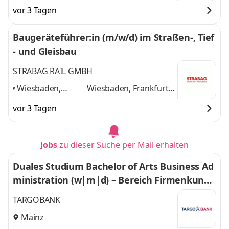
Frankfurt am
am Main, Mainz,
vor 3 Tagen
Main, Mainz,
Darmstadt
und 2
Darmstadt
,
weitere
Baugeräteführer:in (m/w/d) im Straßen-, Tief
- und Gleisbau
STRABAG RAIL GMBH
Wiesbaden,
Wiesbaden, Frankfurt
Frankfurt am
am Main, Mainz,
vor 3 Tagen
Main, Mainz,
Darmstadt
und 2
Darmstadt
,
weitere
Jobs
zu dieser Suche per Mail erhalten
Duales Studium Bachelor of Arts Business Ad
ministration (w|m|d) – Bereich Firmenkunde
n – Mainz (01.08.2027)
TARGOBANK
Mainz