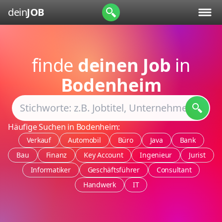
dein
JOB
finde
deinen Job
in
Bodenheim
Häufige Suchen in Bodenheim:
Verkauf
Automobil
Büro
Java
Bank
Bau
Finanz
Key Account
Ingenieur
Jurist
Informatiker
Geschäftsführer
Consultant
Handwerk
IT