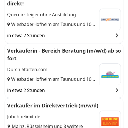
direkt!
Quereinsteiger ohne Ausbildung
Wiesbaden
Hofheim am Taunus
,
und 10
weitere
in etwa 2 Stunden
Verkäuferin - Bereich Beratung (m/w/d) ab so
fort
Durch-Starten.com
Wiesbaden
Hofheim am Taunus
,
und 10
weitere
in etwa 2 Stunden
Verkäufer im Direktvertrieb (m/w/d)
Jobohnelimit.de
Mainz
,
Rüsselsheim
und 8 weitere