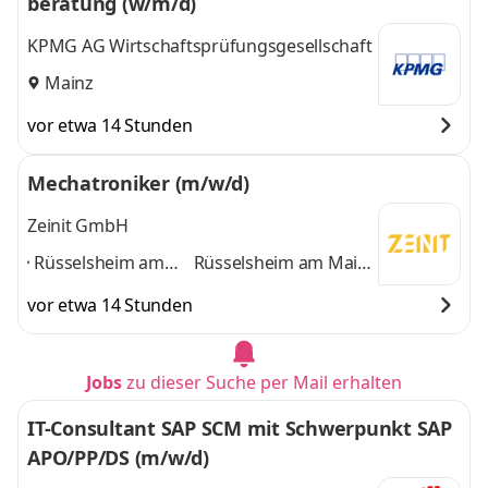
beratung (w/m/d)
KPMG AG Wirtschaftsprüfungsgesellschaft
Mainz
vor etwa 14 Stunden
Mechatroniker (m/w/d)
Zeinit GmbH
Rüsselsheim am
Rüsselsheim am Main,
Main, Raunheim,
Raunheim, Groß-
vor etwa 14 Stunden
Groß-Gerau,
Gerau, Mörfelden-
Mörfelden-
Walldorf, Mainz,
Walldorf, Mainz,
Wiesbaden und
Jobs
zu dieser Suche per Mail erhalten
Wiesbaden und
Frankfurt
und 5
Frankfurt
,
weitere
IT-Consultant SAP SCM mit Schwerpunkt SAP
APO/PP/DS (m/w/d)