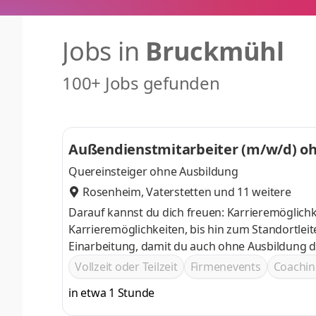
Jobs in
Bruckmühl
100+ Jobs gefunden
Außendienstmitarbeiter (m/w/d) ohn
Quereinsteiger ohne Ausbildung
Rosenheim
,
Vaterstetten
und 11 weitere
Darauf kannst du dich freuen: Karrieremöglichk
Karrieremöglichkeiten, bis hin zum Standortle
Einarbeitung, damit du auch ohne Ausbildung durchstarten kannst Attraktives Geh
erhältst du eine leistungsbezogene Provision, hier sind dir keine
Vollzeit oder Teilzeit
Firmenevents
Coachin
Deine Leistung wird regelmäßig mit exklusiven 
in etwa 1 Stunde