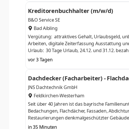
Kreditorenbuchhalter (m/w/d)
B&O Service SE
Bad Aibling
Vergütung: attraktives Gehalt, Urlaubsgeld, unbefristeter Arbeitsvertrag
Arbeiten, digitale Zeiterfassung Ausstattung und Arbeitsweise: moderne Ausstattung entsprechend deiner Tätigkeit
Urlaub: 30 Tage Urlaub, 24.12. und 31.12. bezahlt frei, So
Angebote im B&O Parkhotel in Bad Aibling, Urb
vor 3 Tagen
über 600 Shops, 100,00 € Kita‑Zuschuss jeden 
Dachdecker (Facharbeiter) - Flachd
JNS Dachtechnik GmbH
Feldkirchen-Westerham
Seit über 40 Jahren ist das bayrische Familien
Bedachungen, Flachdächer, Fassaden, Abdichtu
Restaurierungen denkmalgeschützter Gebäude. 
setzt seine ganze Erfahrung ein, um nachhaltige
in 35 Minuten