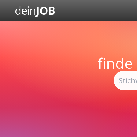
dein
JOB
finde