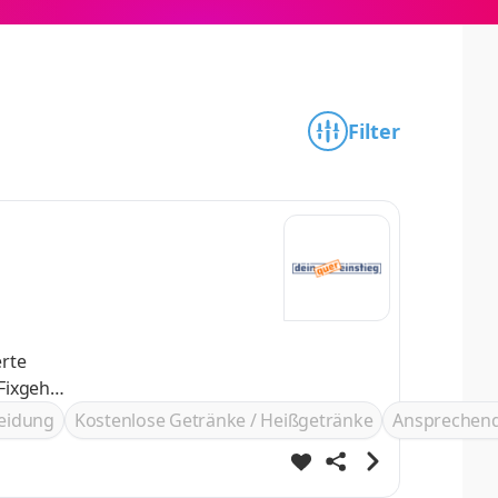
Filter
erte
leidung
Kostenlose Getränke / Heißgetränke
Ansprechend