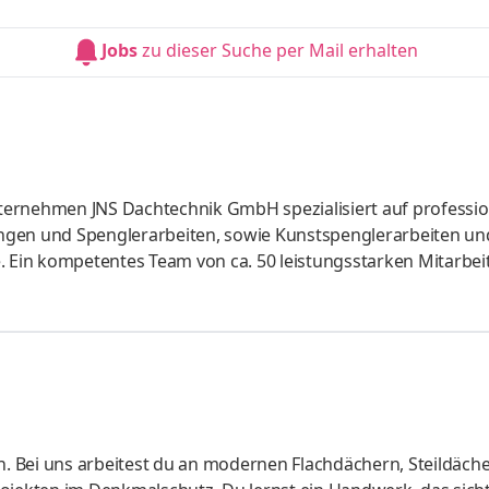
 ganzen Linie überzeugen. Aufgaben Abdichtungen an Flachd
ch Neubau und Sanierung Fassadenverkleidungen
Jobs
zu dieser Suche per Mail erhalten
le nach Zielvorgabe Mo
unternehmen JNS Dachtechnik GmbH spezialisiert auf professio
ngen und Spenglerarbeiten, sowie Kunstspenglerarbeiten un
Ein kompetentes Team von ca. 50 leistungsstarken Mitarbei
 Lösungen zu schaffen, die private wie öffentliche Auftragge
 ganzen Linie überzeugen. Aufgaben Abdichtungen von Flach
nd Sanierungsarbeiter Dampfsperren, Wärmedämmungen und
ildungen Attikaa
n. Bei uns arbeitest du an modernen Flachdächern, Steildäche