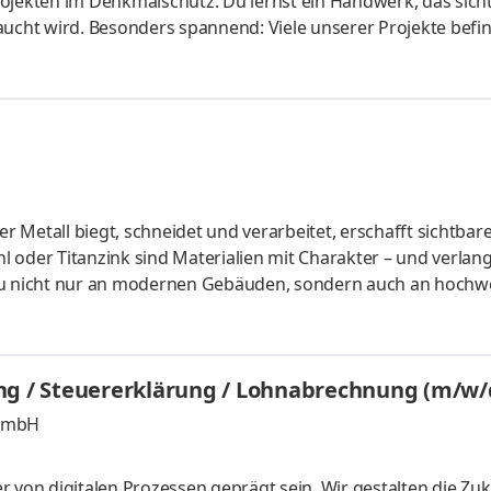
ekten im Denkmalschutz. Du lernst ein Handwerk, das sich
aucht wird. Besonders spannend: Viele unserer Projekte befi
zten Gebäuden.Dort zählt sauberes Arbeiten, Präzision und
an Gebäuden mit Geschichte – und hilfst dabei, diese für di
ndwerk, Technik und echte Ergebnisse. Aufgaben Flachdächer
hten Steild
 Metall biegt, schneidet und verarbeitet, erschafft sichtbar
hl oder Titanzink sind Materialien mit Charakter – und verlan
 du nicht nur an modernen Gebäuden, sondern auch an hochw
äuden. Gerade dort ist Präzision besonders wichtig – denn
eschick, Erfahrung und Liebe zum Detail. Ein Beruf mit Zuku
n, zu schneiden und präzise zu verbauen mit hochwertigen Ma
ng / Steuererklärung / Lohnabrechnung (m/w/
t mbH
 von digitalen Prozessen geprägt sein. Wir gestalten die Zuk