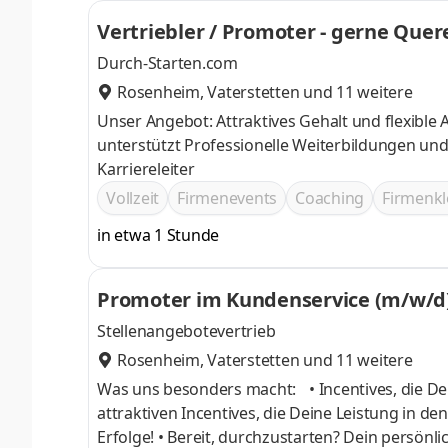
Vertriebler / Promoter - gerne Quer
Durch-Starten.com
Rosenheim
,
Vaterstetten
und 11 weitere
Unser Angebot: Attraktives Gehalt und flexible Arbeitszeiten Ein motiviertes Team das Dich bei Deinem Quereinstieg
unterstützt Professionelle Weiterbildungen und Trainings Top Karrierechancen im Vertrieb, durch vordefinierte
Karriereleiter
Vollzeit
Firmenevents
Coaching
Firmenkl
in etwa 1 Stunde
Promoter im Kundenservice (m/w/d)
Stellenangebotevertrieb
Rosenheim
,
Vaterstetten
und 11 weitere
Was uns besonders macht: • Incentives, die Deine Ambitionen befeuern! 
attraktiven Incentives, die Deine Leistung in d
Erfolge! • Bereit, durchzustarten? Dein persönlicher Trainer steht bereit! Hol 