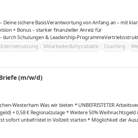
 – Deine sichere BasisVerantwortung von Anfang an – mit klar
ion + Bonus – starker finanzieller Anreiz für
 – durch Schulungen & Leadership-ProgrammeVertriebsstrukt
Internetnutzung
Mitarbeiter&shy;rabatte
Coaching
We
 Briefe (m/w/d)
UNBEFRISTETER Arbeitsvertrag *
nalzulage * Weitere 50% Weihnachtsgeld im