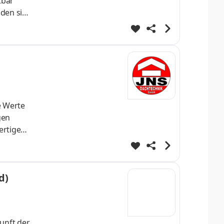
tbar
nden sich
e
e Werte
gen
ertigen
nft. Mit
terialien
d)
unft der