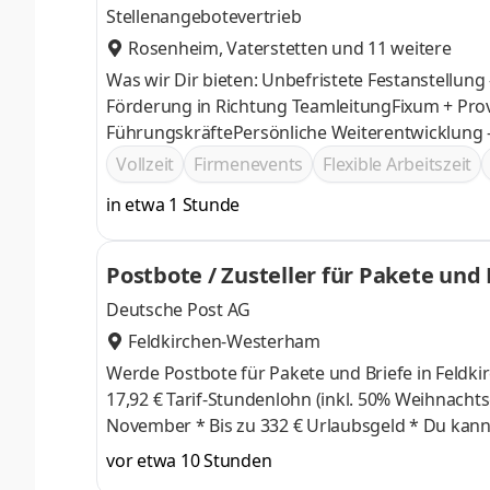
Stellenangebotevertrieb
Rosenheim
,
Vaterstetten
und 11 weitere
Was wir Dir bieten: Unbefristete Festanstellung
Förderung in Richtung TeamleitungFixum + Provis
FührungskräftePersönliche Weiterentwicklung
Plan – Du führst, wir geben Dir die Tools
Vollzeit
Firmenevents
Flexible Arbeitszeit
in etwa 1 Stunde
Postbote / Zusteller für Pakete und
Deutsche Post AG
Feldkirchen-Westerham
Werde Postbote für Pakete und Briefe in Feldkirchen-Westerham Was wir bieten * 
17,92 € Tarif-Stundenlohn (inkl. 50% Weihnachtsgeld) + 0,58 € Regio
November * Bis zu 332 € Urlaubsgeld * Du kannst sofort unbefristet in Vollzeit starten * Möglichkeit der Auszahlung
von Überstunden * Ein krisensicherer Arbeitsplatz, garantierte Gehaltssteigerung gemäß Tarifvertrag und pünktliche
vor etwa 10 Stunden
Gehaltszahlungen