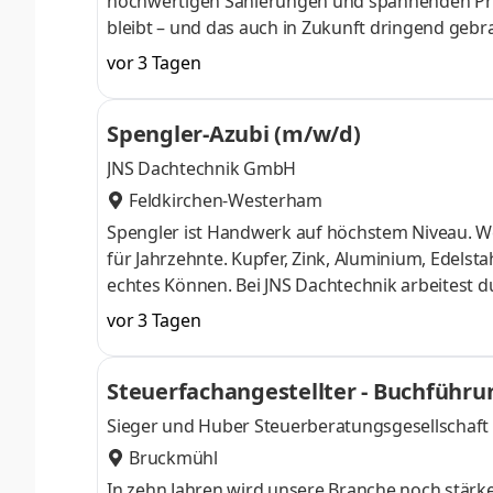
hochwertigen Sanierungen und spannenden Proj
bleibt – und das auch in Zukunft dringend gebr
an hochwertigen Altbauten und denkmalgeschüt
vor 3 Tagen
handwerkliches Können besonders. Du arbeitest 
Zukunft zu erhalten. Ein Beruf mit Zukunft. Ha
Spengler-Azubi (m/w/d)
fachgerecht aufzubauen und dauerhaft abzudic
JNS Dachtechnik GmbH
Feldkirchen-Westerham
Spengler ist Handwerk auf höchstem Niveau. Wer
für Jahrzehnte. Kupfer, Zink, Aluminium, Edelsta
echtes Können. Bei JNS Dachtechnik arbeitest
Altbausanierungen und denkmalgeschützten Geb
vor 3 Tagen
historische Gebäude verlangen handwerkliches G
Präzision. Mit Stolz. Aufgaben Metall zu forme
Steuerfachangestellter - Buchführu
wie Kupfer, Titanzink, Aluminium
Sieger und Huber Steuerberatungsgesellschaf
Bruckmühl
In zehn Jahren wird unsere Branche noch stärker