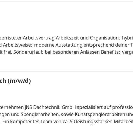
 Arbeitszeit und Organisation: hybrides
nderurlaub bei besonderen Anlässen Benefits: vergünstigte
an Sports Club und EGYM Wellpass, JobRad, Mitarbeitendenra
Monat und viele mehr
ach (m/w/d)
unternehmen JNS Dachtechnik GmbH spezialisiert auf professio
ngen und Spenglerarbeiten, sowie Kunstspenglerarbeiten un
Ein kompetentes Team von ca. 50 leistungsstarken Mitarbei
 Lösungen zu schaffen, die private wie öffentliche Auftragge