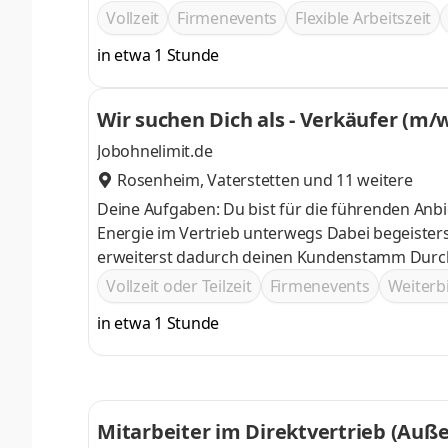
Kundenberatung! Mit unserem persönlichen Trai
Vollzeit
Firmenevents
Flexible Arbeitszeit
und zu glänzen.
in etwa 1 Stunde
Wir suchen Dich als - Verkäufer (m/w
Jobohnelimit.de
Rosenheim
,
Vaterstetten
und 11 weitere
Deine Aufgaben: Du bist für die führenden An
Energie im Vertrieb unterwegs Dabei begeisterst du Neu- und Bestandskunden von Premium Produkten und
erweiterst dadurch deinen Kundenstamm Durch deine professionelle Beratung zauberst du deinen Kunden ein
Lächeln ins Gesicht
Vollzeit oder Teilzeit
Firmenevents
Weiter
in etwa 1 Stunde
Mitarbeiter im Direktvertrieb (Auß