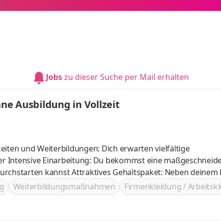
Jobs
zu dieser Suche per Mail erhalten
e Ausbildung in Vollzeit
eiten und Weiterbildungen: Dich erwarten vielfältige
iter Intensive Einarbeitung: Du bekommst eine maßgeschneid
altspaket: Neben deinem Fixgehalt
 Grenzen gesetzt! Anerkennung und Wertschätzung:
g
Weiterbildungsmaßnahmen
Firmenkleidung / Arbeitsk
Incentives und Events belohnt