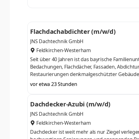
Architekten und Industrieunternehmen auf der
Terrassen, Balkonen und Tiefgaragen im Berei
Eigenverantwortliches Arbeiten auf der Baustel
Flachdachabdichter (m/w/d)
JNS Dachtechnik GmbH
Feldkirchen-Westerham
Seit über 40 Jahren ist das bayrische Familien
Bedachungen, Flachdächer, Fassaden, Abdichtu
Restaurierungen denkmalgeschützter Gebäude. 
setzt seine ganze Erfahrung ein, um nachhaltige
vor etwa 23 Stunden
Architekten und Industrieunternehmen auf der
Terrassen, Balkonen und liergarager Neu- u
Dachdecker-Azubi (m/w/d)
Abdichtungssysteme Anschlüsse und Detailausb
JNS Dachtechnik GmbH
Feldkirchen-Westerham
Dachdecker ist weit mehr als nur Ziegel verlege