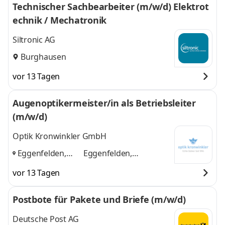
Technischer Sachbearbeiter (m/w/d) Elektrot
echnik / Mechatronik
Siltronic AG
Burghausen
vor 13 Tagen
Augenoptikermeister/in als Betriebsleiter
(m/w/d)
Optik Kronwinkler GmbH
Eggenfelden,
Eggenfelden,
Burghausen,
Burghausen, Landshut
vor 13 Tagen
Landshut
,
und 1 weitere
Postbote für Pakete und Briefe (m/w/d)
Deutsche Post AG