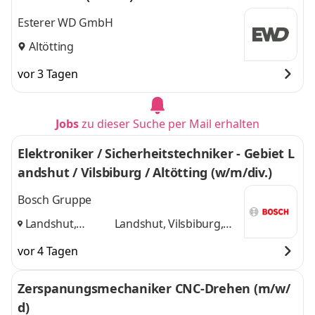
Esterer WD GmbH
Altötting
vor 3 Tagen
Jobs
zu dieser Suche per Mail erhalten
Elektroniker / Sicherheitstechniker - Gebiet L
andshut / Vilsbiburg / Altötting (w/m/div.)
Bosch Gruppe
Landshut,
Landshut, Vilsbiburg,
Vilsbiburg,
Altötting
und 1 weitere
vor 4 Tagen
Altötting
,
Zerspanungsmechaniker CNC-Drehen (m/w/
d)