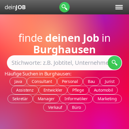
dein
JOB
finde
deinen Job
in
Burghausen
Häufige Suchen in Burghausen:
Java
Consultant
Personal
Bau
Jurist
Assistenz
Entwickler
Pflege
Automobil
Sekretär
Manager
Informatiker
Marketing
Verkauf
Büro