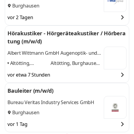
Burghausen
vor 2 Tagen
Hörakustiker - Hörgeräteakustiker / Hörbera
tung (m/w/d)
Albert Wittmann GmbH Augenoptik- und
Hörgeräteakustik Fachbetrieb
Altötting,
Altötting, Burghausen,
Burghausen,
Burgkirchen an der Alz
vor etwa 7 Stunden
Burgkirchen an
und 1 weitere
der Alz
,
Bauleiter (m/w/d)
Bureau Veritas Industry Services GmbH
Burghausen
vor 1 Tag