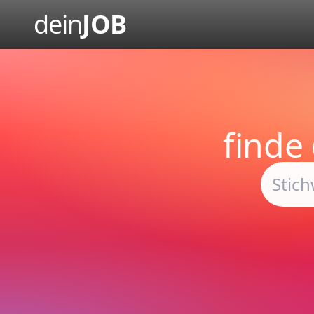
dein
JOB
finde