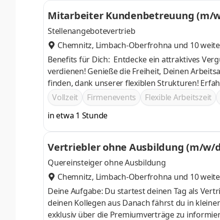
Mitarbeiter 
Stellenangebotevertrieb
Chemnitz
,
Limbach-Oberfrohna
und 10 weite
Benefits für Dich: Entdecke ein attraktives Vergütungsmodell, das Dir die Möglichkeit bietet, überdurchschnittlich zu
verdienen! Genieße die Freiheit, Deinen Arbeitsalltag eigenständig zu planen und die perfekte Work-Life-Balance zu
finden, dank unserer flexiblen Strukturen! Erfahre echte Zusammenarbeit in einem familiären Team, das Dich täglich
unterstützt und dafür sorgt, dass die Arbeit immer Spaß macht! Erweitere Dein Wisse
Vollzeit
Firmenevents
Flexible Arbeitszeit
unsere hochwertigen Produktschulungen!
in etwa 1 Stunde
Vertriebler ohne Ausbildung (m/w/d
Quereinsteiger ohne Ausbildung
Chemnitz
,
Limbach-Oberfrohna
und 10 weite
Deine Aufgabe: Du startest deinen Tag als Vert
deinen Kollegen aus Danach fährst du in kleinen Teams in zugeteilte Regionen, um dort die Kunden persönlich und
exklusiv über die Premiumverträge zu informieren und zu beraten Das Ziel der Ber