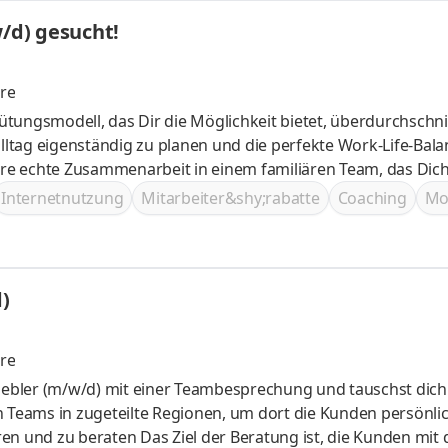
Kundenbetreuung (m/w/d) gesucht!
re
n und Deine Fähigkeiten durch
Internetnutzung
Mitarbeiter&shy;rabatte
Coaching
Mob
)
re
riebler (m/w/d) mit einer Teambesprechung und tauschst dich
atung ist, die Kunden mit deinem