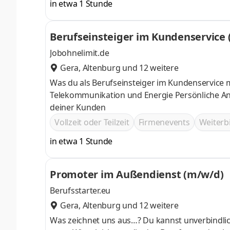
in etwa 1 Stunde
Berufseinsteiger im Kundenservice
Jobohnelimit.de
Gera
,
Altenburg
und 12 weitere
Was du als Berufseinsteiger im Kundenservice 
Telekommunikation und Energie Persönliche A
deiner Kunden
Vollzeit oder Teilzeit
Firmenevents
Weiter
in etwa 1 Stunde
Promoter im Außendienst (m/w/d)
Berufsstarter.eu
Gera
,
Altenburg
und 12 weitere
Was zeichnet uns aus…? Du kannst unverbindlich bei einem Probetag testen, ob der Beruf im Außendienst zu dir