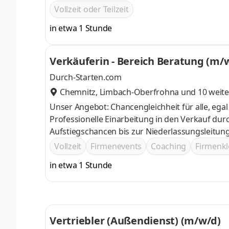
Know How zu überzeugen und ihnen den bestmö
Vollzeit oder Teilzeit
optimieren
in etwa 1 Stunde
Verkäuferin - Bereich Beratung (m/
Durch-Starten.com
Chemnitz
,
Limbach-Oberfrohna
und 10 weite
Unser Angebot: Chancengleichheit für alle, egal ob Berufs- oder Quereinstieg Attraktives Gehalt und Incentives
Professionelle Einarbeitung in den Verkauf durch einen persönlichen Tr
Aufstiegschancen bis zur Niederlassungsleitung
Vollzeit
Firmenevents
Coaching
Firmenkl
in etwa 1 Stunde
Vertriebler (Außendienst) (m/w/d)