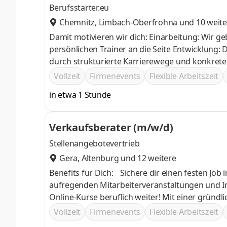
Berufsstarter.eu
Chemnitz
,
Limbach-Oberfrohna
und 10 weite
Damit motivieren wir dich: Einarbeitung: Wir geben dir eine auf dich abgestimmte Einarbeitung und stellen dir deinen
persönlichen Trainer an die Seite Entwicklung: Du hast berufliche und persönliche Weiterentwicklungsmöglichkeiten
durch strukturierte Karrierewege und konkrete 
deine Arbeit und Ergebnisse Team: Teamgeist wi
Vollzeit
Firmenevents
Flexible Arbeitszeit
multikulturellen Teams, das sich gegenseitig un
in etwa 1 Stunde
Verkaufsberater (m/w/d)
Stellenangebotevertrieb
Gera
,
Altenburg
und 12 weitere
Benefits für Dich: Sichere dir einen festen Job in einer stabilen Bran
aufregenden Mitarbeiterveranstaltungen und Incentives heraus! Entwickle Dich du
Online-Kurse beruflich weiter! Mit einer gründlichen Einarbeitung kannst Du auch ohne Verkaufserfahrung
erfolgreich Karriere mach
Vollzeit
Firmenevents
Flexible Arbeitszeit