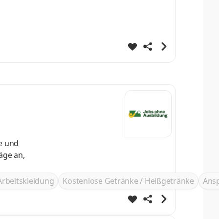
hen
e und
Arbeitskleidung
Kostenlose Getränke / Heißgetränke
Ans