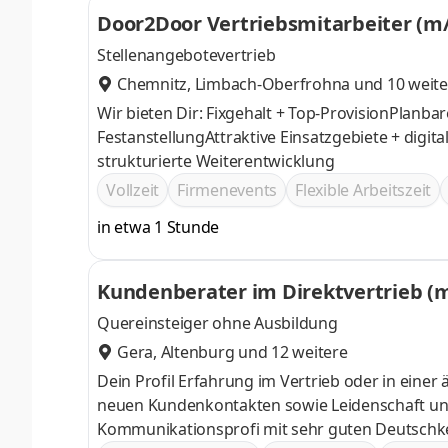
Door2Door Vertriebsmitarbeiter (m/
Stellenangebotevertrieb
Chemnitz
,
Limbach-Oberfrohna
und 10 weite
Wir bieten Dir: Fixgehalt + Top-ProvisionPlanb
FestanstellungAttraktive Einsatzgebiete + digi
strukturierte Weiterentwicklung
Vollzeit
Firmenevents
Flexible Arbeitszeit
in etwa 1 Stunde
Kundenberater im Direktvertrieb (
Quereinsteiger ohne Ausbildung
Gera
,
Altenburg
und 12 weitere
Dein Profil Erfahrung im Vertrieb oder in einer ähnlich
neuen Kundenkontakten sowie Leidenschaft und 
Kommunikationsprofi mit sehr guten Deutschk