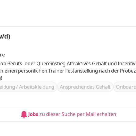
glichen Vertrag anzubieten oder auch bestehende Verträg
w/d)
re
ainer Festanstellung nach der Probezeit Hohe
!
eidung / Arbeitskleidung
Ansprechendes Gehalt
Onboard
Jobs
zu dieser Suche per Mail erhalten