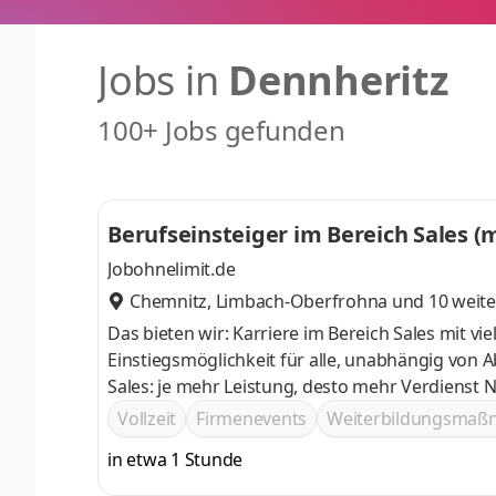
Jobs in
Dennheritz
100+ Jobs gefunden
Berufseinsteiger im Bereich Sales (
Jobohnelimit.de
Chemnitz
,
Limbach-Oberfrohna
und 10 weite
Das bieten wir: Karriere im Bereich Sales mit v
Einstiegsmöglichkeit für alle, unabhängig von Abschluss oder Erfahrung 
Sales: je mehr Leistung, desto mehr Verdienst Networking-Möglichkeiten bei deutschlandweiten Events und
spannenden Incentive-Reisen Möglichkeit zur Vertiefung des Wissens durch E-Learning-Kurse, Schulungen und
Vollzeit
Firmenevents
Weiterbildungsma
Workshops
in etwa 1 Stunde