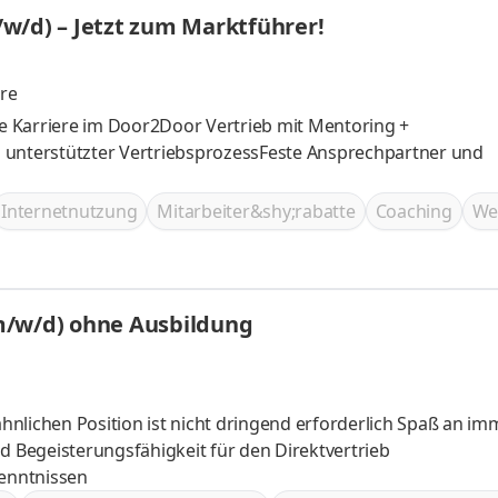
w/d) – Jetzt zum Marktführer!
re
are Karriere im Door2Door Vertrieb mit Mentoring +
tal unterstützter VertriebsprozessFeste Ansprechpartner und
Internetnutzung
Mitarbeiter&shy;rabatte
Coaching
We
m/w/d) ohne Ausbildung
en Position ist nicht dringend erforderlich Spaß an immer
Begeisterungsfähigkeit für den Direktvertrieb
enntnissen