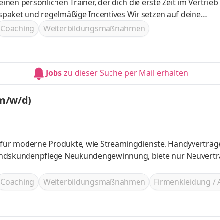
bildungen – auch dein IHK-Zertifikat kannst du bei uns mac
Coaching
Weiterbildungsmaßnahmen
Jobs
zu dieser Suche per Mail erhalten
m/w/d)
für moderne Produkte, wie Streamingdienste, Handyverträg
g, biete nur Neuverträge an,
Coaching
Weiterbildungsmaßnahmen
Firmenkleidung / 