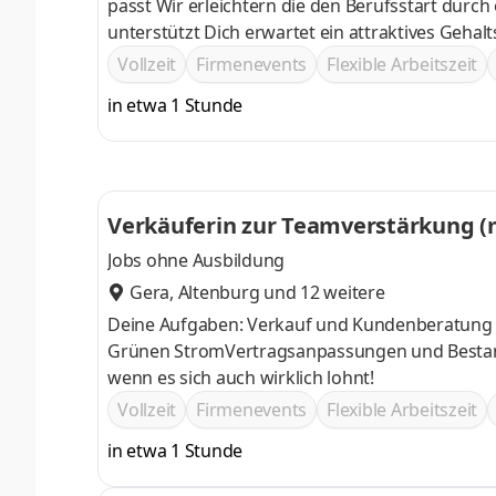
passt Wir erleichtern die den Berufsstart durch einen persönlichen Trainer, der dich die erste Zeit im Vertrieb
unterstützt Dich erwartet ein attraktives Gehaltspaket und regelmäßige Incentives Wir setzen auf deine
Weiterentwicklung durch Workshops und Weiter
Vollzeit
Firmenevents
Flexible Arbeitszeit
in etwa 1 Stunde
Verkäuferin zur Teamverstärkung (
Jobs ohne Ausbildung
Gera
,
Altenburg
und 12 weitere
Deine Aufgaben: Verkauf und Kundenberatung 
Grünen StromVertragsanpassungen und Bestandskundenpflege Neukundengewinnun
wenn es sich auch wirklich lohnt!
Vollzeit
Firmenevents
Flexible Arbeitszeit
in etwa 1 Stunde