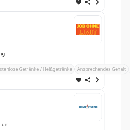
ung
stenlose Getränke / Heißgetränke
Ansprechendes Gehalt