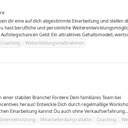
re
Aufstiegschancen Geld: Ein attraktives Gehaltsmodell, werts
rd groß geschrieben - Du wirst Teil eines starken und
Coaching
Weiterbildungsmaßnahmen
terstützt und motiviert
che! Fordere Dein familiäres Team bei
rch regelmäßige Workshops und
en! Plane Deinen Arbeitstag flexibel nach Deinen eigenen Wünschen!
Internetnutzung
Mitarbeiter&shy;rabatte
Coaching
We