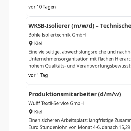
Führungskraft mit Leidenschaft für die Produkt
vor 10 Tagen
Organisationen aufzubauen? Dann suchen wir Si
Senior Manager (m/w/d) EHS Aufgaben Fachliche
WKSB-Isolierer (m/w/d) – Technisc
EHS-Ressourcen außerhalb des direkten Tea
Bohle Isoliertechnik GmbH
Kiel
Eine vielseitige, abwechslungsreiche und nachhalt
Unternehmensorganisation mit flachen Hierarchien und kur
hohem Qualitäts- und Verantwortungsbewusstsein Attraktive fachliche und fachüberg
Entwicklungsmöglichkeiten Eine leistungsgerechte Vergütung Ein sicherer Arbeitsplatz in einem traditionsreichen
vor 1 Tag
Familienunternehmen Eine Tätigk
Produktionsmitarbeiter (d/m/w)
Wulff Textil-Service GmbH
Kiel
Einen sicheren Arbeitsplatz: langfristige Zusammenarbeit ist das Ziel. 13,90 E
Euro Stundenlohn von Monat 4-6, danach 15,29 E