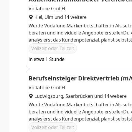
Vodafone GmbH
Kiel
,
Ulm
und 14 weitere
Werde Vodafone-Markenbotschafter:in Als selbs
beraten und individuelle Angebote erstellenDu 
analysierst das Kundenpotenzial, planst selbst
vorDurch Deine kompetente Beratung bindest D
Vollzeit oder Teilzeit
in etwa 1 Stunde
Berufseinsteiger Direktvertrieb (m
Vodafone GmbH
Ludwigsburg
,
Saarbrücken
und 14 weitere
Werde Vodafone-Markenbotschafter:in Als selbs
beraten und individuelle Angebote erstellenDu 
analysierst das Kundenpotenzial, planst selbst
vorDurch Deine kompetente Beratung bindest D
Vollzeit oder Teilzeit