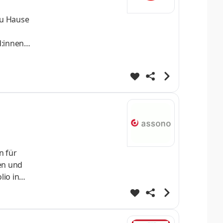
zu Hause
d:innen
n für
en und
lio in
-Suche.
thalle
ellung