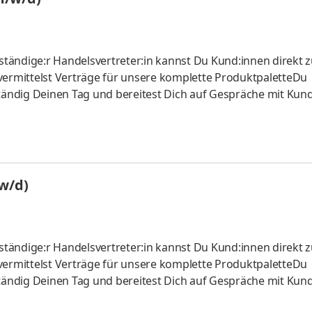
tändige:r Handelsvertreter:in kannst Du Kund:innen direkt 
vermittelst Verträge für unsere komplette ProduktpaletteDu
ständig Deinen Tag und bereitest Dich auf Gespräche mit Kun
u Kund:innen langfristig an Vodafone
/w/d)
tändige:r Handelsvertreter:in kannst Du Kund:innen direkt 
vermittelst Verträge für unsere komplette ProduktpaletteDu
ständig Deinen Tag und bereitest Dich auf Gespräche mit Kun
u Kund:innen langfristig an Vodafone