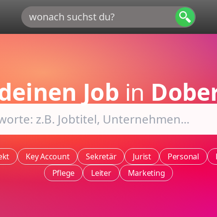
deinen Job
in
Dober
ekt
Key Account
Sekretär
Jurist
Personal
Pflege
Leiter
Marketing