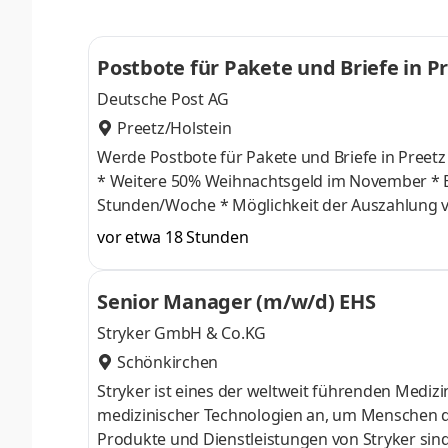
und echter Wertschätzung hast, dann bist du be
Postbote für Pakete und Briefe in P
Deutsche Post AG
Preetz/Holstein
Werde Postbote für Pakete und Briefe in Preetz Was wir bieten * 17,92 € Tarif-Stundenlohn inkl. 50% Weihnachtsgel
* Weitere 50% Weihnachtsgeld im November * Bis zu 332 € Urlaubsgeld * Du kannst sofort in Vollzeit starten, 38,5
Stunden/Woche * Möglichkeit der Auszahlung von Überstunden und zusätzlichen Vergütung durch bspw. freiwillige
Rufbereitschaft * Ein krisensicherer Arbeitsplatz, garantierte Gehaltssteigerung gemäß Tarifvertrag und pünktliche
vor etwa 18 Stunden
Gehaltszahlungen
Senior Manager (m/w/d) EHS
Stryker GmbH & Co.KG
Schönkirchen
Stryker ist eines der weltweit führenden Medizi
medizinischer Technologien an, um Menschen dab
Produkte und Dienstleistungen von Stryker sind 