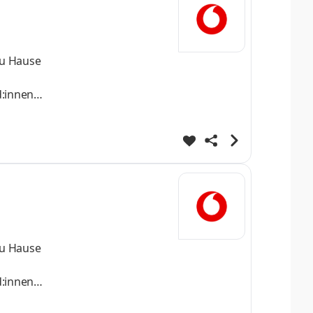
zu Hause
d:innen
zu Hause
d:innen