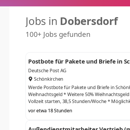
Jobs in
Dobersdorf
100+ Jobs gefunden
Postbote für Pakete und Briefe in 
Deutsche Post AG
Schönkirchen
Werde Postbote für Pakete und Briefe in Schönkirchen Was wir bieten * 17,92 € Tarif-Stunde
Weihnachtsgeld * Weitere 50% Weihnachtsgeld im November * Bis zu 332 € Urlaubsgeld * Du kannst sofort in
Vollzeit starten, 38,5 Stunden/Woche * Möglichkeit der Auszahlung von Überstunden und zusätzlichen Vergütung
durch bspw. freiwillige Rufbereitschaft * Ein krisensicherer Arbeitsplatz, garantierte Gehaltssteigerung gemäß
vor etwa 18 Stunden
Tarifvertrag und pünktliche Gehaltszahlungen
Außendienstmitarbeiter Vertrieb (