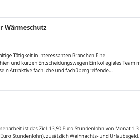
ion und einem Talent dafür, starke Partnerschaften in kompl
e als fachliche und disziplinarische Führung des EHS-Teams 
 und disziplinarische Führung des EHS-Teams sowie Steueru
her Wärmeschutz
ige Tätigkeit in interessanten Branchen Eine
zen Entscheidungswegen Ein kollegiales Team mit
reifende
eit, bei der Sie Ihre hohe Einsatzbereitschaft täglich unter Beweis stellen 
uro Stundenlohn von Monat 1-3 (14,53
uro Stundenlohn), zusätzlich Weihnachts- und Urlaubsgeld. 2