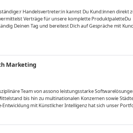
tändige:r Handelsvertreter:in kannst Du Kund:innen direkt 
vermittelst Verträge für unsere komplette ProduktpaletteDu
ständig Deinen Tag und bereitest Dich auf Gespräche mit Kun
u Kund:innen langfristig an Vodafone
ch Marketing
ziplinäre Team von assono leistungsstarke Softwarelösunge
ttelstand bis hin zu multinationalen Konzernen sowie Städt
twicklung mit Künstlicher Intelligenz hat sich unser Portfo
m Beispiel durch moderne KI-Chatbots und eine intelligente KI
. So haben wir mit dem assono KI-Chatbot der Hamburger Kuns
en Kunstvermittlung geschaffen und sechs Gemälde der Ausst