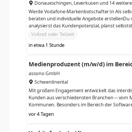
Donaueschingen
,
Leverkusen
und 14 weitere
Werde Vodafone-Markenbotschafter:in Als selbs
beraten und individuelle Angebote erstellenDu 
analysierst das Kundenpotenzial, planst selbst
vorDurch Deine kompetente Beratung bindest D
Vollzeit oder Teilzeit
in etwa 1 Stunde
Medienproduzent (m/w/d) im Berei
assono GmbH
Schwentinental
Mit großem Engagement entwickelt das interdis
Kunden aus verschiedensten Branchen ─ vom Mi
Kommunen. Besonders im Bereich der Software-En
den letzten Jahren kontinuierlich erweitert, zu
vor 4 Tagen
Dabei setzen wir stets auf innovative Ansätze
beispielsweise einen neuen Zugang zur digital