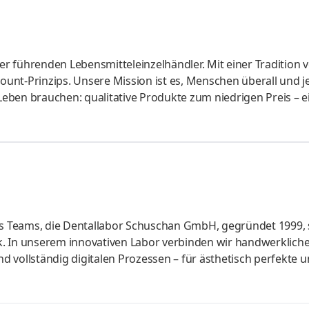
r führenden Lebensmitteleinzelhändler. Mit einer Tradition 
count-Prinzips. Unsere Mission ist es, Menschen überall und j
 Leben brauchen: qualitative Produkte zum niedrigen Preis – e
für unsere Kundinnen und Kunden so einfach wie möglich zu
finden uns immer wieder neu. Vereintes Talent und Engagem
reiben. Europaweit in 8 Ländern mit rund 5.500 Filialen und m
 Teams, die Dentallabor Schuschan GmbH, gegründet 1999, s
. In unserem innovativen Labor verbinden wir handwerklich
 vollständig digitalen Prozessen – für ästhetisch perfekte 
chniker:in arbeitest du bei uns mit modernsten Materialien, 
Dabei steht der Mensch im Mittelpunkt: Wir legen Wert auf
er Handwerk. Wenn du Spaß an moderner Technik, präzisem Ar