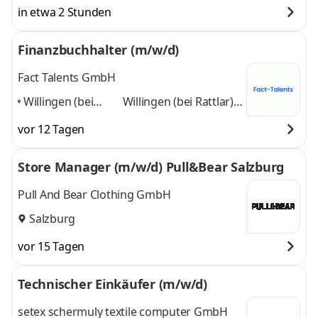
in etwa 2 Stunden
Finanzbuchhalter (m/w/d)
Fact Talents GmbH
Willingen (bei
Willingen (bei Rattlar),
Rattlar), Nähe
Nähe Brilon,
vor 12 Tagen
Brilon, Winterberg
Winterberg und
und Korbach
,
Korbach
und 1 weitere
Store Manager (m/w/d) Pull&Bear Salzburg
Pull And Bear Clothing GmbH
Salzburg
vor 15 Tagen
Technischer Einkäufer (m/w/d)
setex schermuly textile computer GmbH