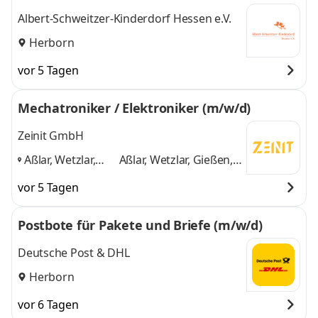
eutische Wohngruppe in Herborn
Albert-Schweitzer-Kinderdorf Hessen e.V.
Herborn
vor 5 Tagen
Mechatroniker / Elektroniker (m/w/d)
Zeinit GmbH
Aßlar, Wetzlar,
Aßlar, Wetzlar, Gießen,
Gießen, Herborn,
Herborn, Weilburg
und
vor 5 Tagen
Weilburg
,
3 weitere
Postbote für Pakete und Briefe (m/w/d)
Deutsche Post & DHL
Herborn
vor 6 Tagen