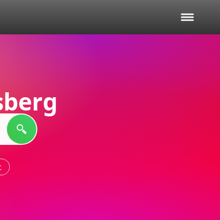
sberg
t