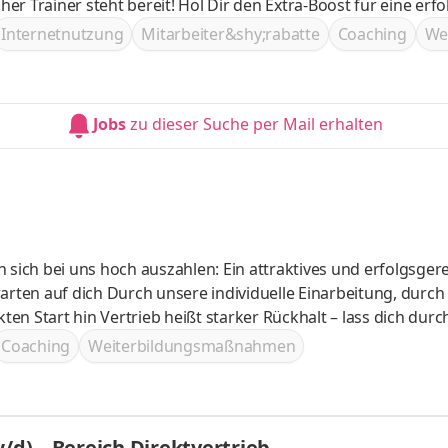
Dir den Extra-Boost für eine erfolgreiche
ner an Deiner Seite bist Du bestens vorbereitet, um durchz
Internetnutzung
Mitarbeiter&shy;rabatte
Coaching
We
Jobs
zu dieser Suche per Mail erhalten
 Einarbeitung, durch deinen
ückhalt – lass dich durch
Coaching
Weiterbildungsmaßnahmen
tzlich pushen
/d) – Bereich Direktvertrieb