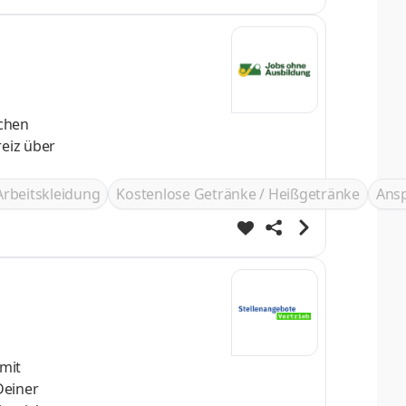
Arbeitskleidung
Kostenlose Getränke / Heißgetränke
Ans
Deiner