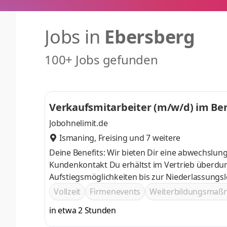
Jobs in
Ebersberg
100+ Jobs gefunden
Verkaufsmitarbeiter (m/w/d) im B
Jobohnelimit.de
Ismaning
,
Freising
und 7 weitere
Deine Benefits: Wir bieten Dir eine abwechslu
Kundenkontakt Du erhältst im Vertrieb überdur
Aufstiegsmöglichkeiten bis zur Niederlassungsl
Eine umfassende Einarbeitung und Schulungen i
Vollzeit
Firmenevents
Weiterbildungsma
in etwa 2 Stunden