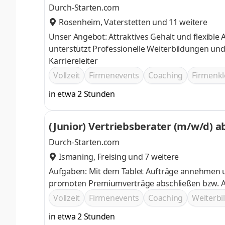
Durch-Starten.com
Rosenheim
,
Vaterstetten
und 11 weitere
Unser Angebot: Attraktives Gehalt und flexible Arbeitszeiten Ein motiviertes Team das Dich bei Deinem Quereinstieg
unterstützt Professionelle Weiterbildungen und Trainings Top Karrierechancen im Vertrieb, durch vordefinierte
Karriereleiter
Vollzeit
Firmenevents
Coaching
Firmenkl
in etwa 2 Stunden
(Junior) Vertriebsberater (m/w/d) a
Durch-Starten.com
Ismaning
,
Freising
und 7 weitere
Aufgaben: Mit dem Tablet Aufträge annehmen und bearbeiten Kundenbesuche durchführen und Produkte
promoten Premiumverträge abschließen bzw. A
Vollzeit
Firmenevents
Coaching
Weiterb
in etwa 2 Stunden