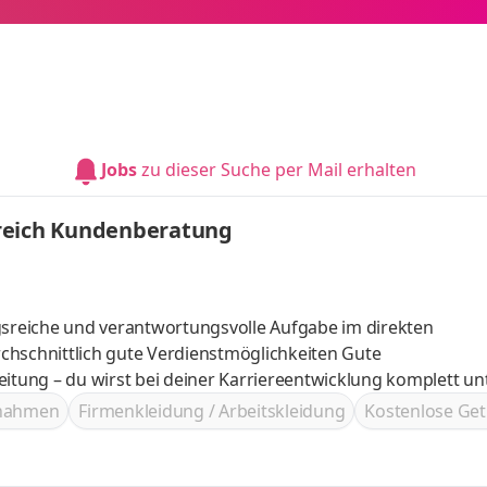
Jobs
zu dieser Suche per Mail erhalten
ereich Kundenberatung
ngsreiche und verantwortungsvolle Aufgabe im direkten
chschnittlich gute Verdienstmöglichkeiten Gute
eitung – du wirst bei deiner Karriereentwicklung komplett un
m Vertrieb - auch ohne Vorkenntnisse bist du herzlich will
ßnahmen
Firmenkleidung / Arbeitskleidung
Kostenlose Get