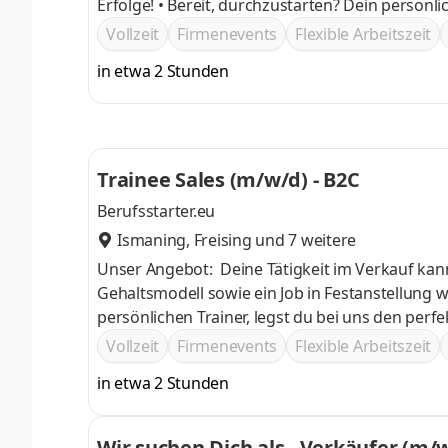
Erfolge! • Bereit, durchzustarten? Dein persönlicher Trainer steht bereit! Hol 
Kundenberatung! Mit unserem persönlichen Trai
Vollzeit
Firmenevents
Flexible Arbeitszeit
und zu glänzen.
in etwa 2 Stunden
Trainee Sales (m/w/d) - B2C
Berufsstarter.eu
Ismaning
,
Freising
und 7 weitere
Unser Angebot: Deine Tätigkeit im Verkauf kann sich bei uns hoch auszahlen: Ein attraktives und erfolgsgerechtes
Gehaltsmodell sowie ein Job in Festanstellung warten auf dich Durch unsere individuelle
persönlichen Trainer, legst du bei uns den perfekten Start hin Vertrieb heißt starker R
Incentives und Mitarbeiterevents begeistern Deine Zukunft ist uns wichtig – mit unseren digitalen Fort- und
Vollzeit
Firmenevents
Flexible Arbeitszeit
Weiterbildungen kannst du deine Karriere zusä
in etwa 2 Stunden
Wir suchen Dich als - Verkäufer (m/w