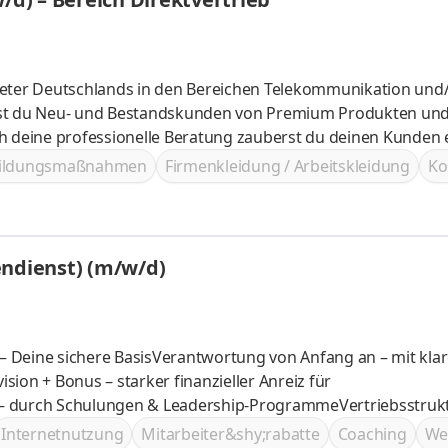
bieter Deutschlands in den Bereichen Telekommunikation und
bildungsmaßnahmen
Firmenkleidung / Arbeitskleidung
Ko
endienst) (m/w/d)
 – Deine sichere BasisVerantwortung von Anfang an – mit klar
ion + Bonus – starker finanzieller Anreiz für
 – durch Schulungen & Leadership-ProgrammeVertriebsstrukt
Internetnutzung
Mitarbeiter&shy;rabatte
Coaching
We