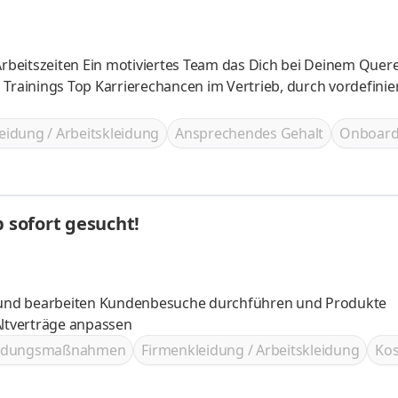
eidung / Arbeitskleidung
Ansprechendes Gehalt
Onboard
b sofort gesucht!
ltverträge anpassen
ildungsmaßnahmen
Firmenkleidung / Arbeitskleidung
Kos