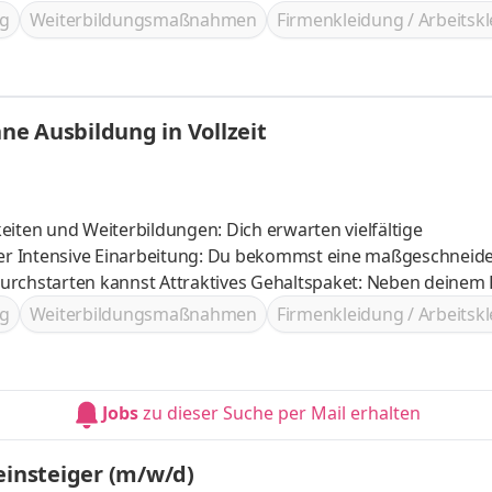
g
Weiterbildungsmaßnahmen
Firmenkleidung / Arbeitsk
e Ausbildung in Vollzeit
eiten und Weiterbildungen: Dich erwarten vielfältige
iter Intensive Einarbeitung: Du bekommst eine maßgeschneid
altspaket: Neben deinem Fixgehalt
 Grenzen gesetzt! Anerkennung und Wertschätzung:
g
Weiterbildungsmaßnahmen
Firmenkleidung / Arbeitsk
Incentives und Events belohnt
Jobs
zu dieser Suche per Mail erhalten
einsteiger (m/w/d)