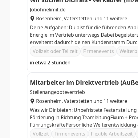
Jobohnelimit.de
Rosenheim
,
Vaterstetten
und 11 weitere
Deine Aufgaben: Du bist für die führenden An
Energie im Vertrieb unterwegs Dabei begeisterst du Neu- und Bestandskunden von Premium Produkten und
erweiterst dadurch deinen Kundenstamm Durch deine professionelle Beratung zauberst du deinen Kunden ein
Lächeln ins Gesicht
Vollzeit oder Teilzeit
Firmenevents
Weiter
in etwa 2 Stunden
Mitarbeiter im Direktvertrieb (Auß
Stellenangebotevertrieb
Rosenheim
,
Vaterstetten
und 11 weitere
Was wir Dir bieten: Unbefristete Festanstellung
Förderung in Richtung TeamleitungFixum + Provis
FührungskräftePersönliche Weiterentwicklung
Plan – Du führst, wir geben Dir die Tools
Vollzeit
Firmenevents
Flexible Arbeitszeit