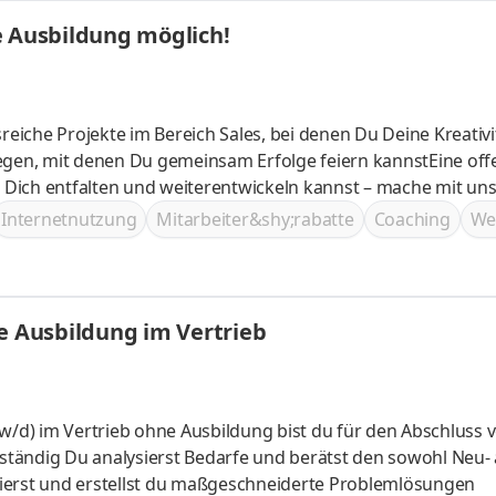
e Ausbildung möglich!
iche Projekte im Bereich Sales, bei denen Du Deine Kreativi
legen, mit denen Du gemeinsam Erfolge feiern kannstEine of
Dich entfalten und weiterentwickeln kannst – mache mit uns 
atzleistungen, wie z.B. Incentives und MitarbeitereventsEin
Internetnutzung
Mitarbeiter&shy;rabatte
Coaching
We
Möglichkeiten zur interkulturellen Zusammenarbeit
e Ausbildung im Vertrieb
tändig Du analysierst Bedarfe und berätst den sowohl Neu- 
ierst und erstellst du maßgeschneiderte Problemlösungen