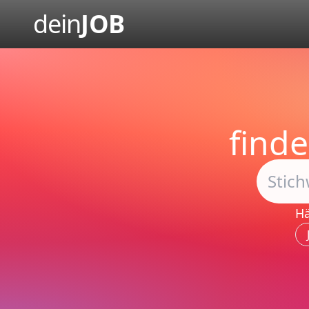
dein
JOB
find
Hä