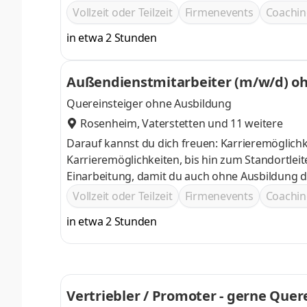
Vollzeit oder Teilzeit
Firmenevents
Coachin
in etwa 2 Stunden
Außendienstmitarbeiter (m/w/d) ohn
Quereinsteiger ohne Ausbildung
Rosenheim
,
Vaterstetten
und 11 weitere
Darauf kannst du dich freuen: Karrieremöglichk
Karrieremöglichkeiten, bis hin zum Standortle
Einarbeitung, damit du auch ohne Ausbildung durchstarten kannst Attraktives Geh
erhältst du eine leistungsbezogene Provision, hier sind dir keine
Vollzeit oder Teilzeit
Firmenevents
Coachin
Deine Leistung wird regelmäßig mit exklusiven 
in etwa 2 Stunden
Vertriebler / Promoter - gerne Quer