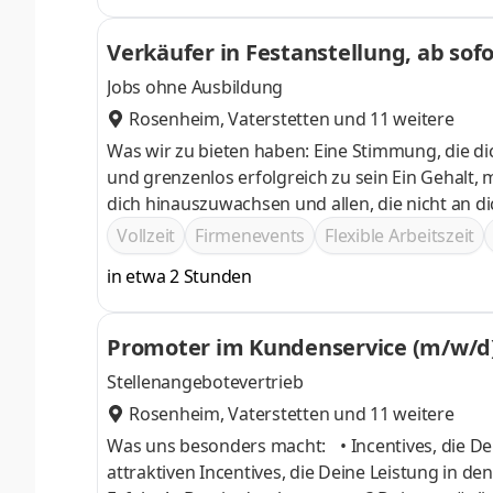
Verkäufer in Festanstellung, ab sof
Jobs ohne Ausbildung
Rosenheim
,
Vaterstetten
und 11 weitere
Was wir zu bieten haben: Eine Stimmung, die dich mitreißt, moti
und grenzenlos erfolgreich zu sein Ein Gehalt, mit dem du deine Träume wahr werden lassen kannst Den Anreiz über
dich hinauszuwachsen und allen, die nicht an di
Vollzeit
Firmenevents
Flexible Arbeitszeit
in etwa 2 Stunden
Promoter im Kundenservice (m/w/d)
Stellenangebotevertrieb
Rosenheim
,
Vaterstetten
und 11 weitere
Was uns besonders macht: • Incentives, die Deine Ambitionen befeuern! 
attraktiven Incentives, die Deine Leistung in d