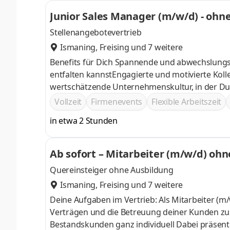
Junior Sales Manager (m/w/d) - ohn
Stellenangebotevertrieb
Ismaning
,
Freising
und 7 weitere
Benefits für Dich Spannende und abwechslungsre
entfalten kannstEngagierte und motivierte Kol
wertschätzende Unternehmenskultur, in der Du 
Dein IHK-ZertifikatAttraktive Vergütung und Zus
Vollzeit
Firmenevents
Flexible Arbeitszeit
internationales Arbeitsumfeld mit spannenden 
in etwa 2 Stunden
Ab sofort – Mitarbeiter (m/w/d) ohn
Quereinsteiger ohne Ausbildung
Ismaning
,
Freising
und 7 weitere
Deine Aufgaben im Vertrieb: Als Mitarbeiter (m/w/d) im Vertrieb ohne Ausbildung bist du für den Abschluss von
Verträgen und die Betreuung deiner Kunden zus
Bestandskunden ganz individuell Dabei präsent