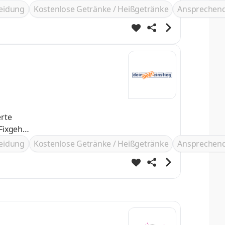
leidung
Kostenlose Getränke / Heißgetränke
Ansprechend
erte
leidung
Kostenlose Getränke / Heißgetränke
Ansprechend