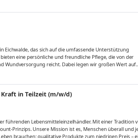
z in Eichwalde, das sich auf die umfassende Unterstützung
 bieten eine persönliche und freundliche Pflege, die von der
d Wundversorgung reicht. Dabei legen wir großen Wert auf
nterstützung, auch während der Auszeiten der
egedienstleiterin oder einen Pflegedienstleiter (m/w/d), die
verstärkt. Gestalten Sie mit uns die Zukunft der Pflege un
Kraft in Teilzeit (m/w/d)
eitsumfeld ein – wir f
r führenden Lebensmitteleinzelhändler. Mit einer Tradition 
count-Prinzips. Unsere Mission ist es, Menschen überall und j
 Leben brauchen: qualitative Produkte zum niedrigen Preis – e