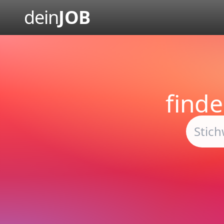
dein
JOB
find