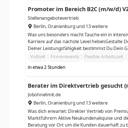
Promoter im Bereich B2C (m/w/d) V
Stellenangebotevertrieb
Berlin
,
Oranienburg
und 13 weitere
Was uns besonders macht Tauche ein in intensi
Karriere auf das nächste Level hebenGestalte De
Deiner Leistungsfähigkeit bestimmst Du Dein Ge
Raum für ein erfülltes Leben außerhalb der Arbe
Vollzeit
Firmenevents
Flexible Arbeitszeit
zu der Selbstständigkeit Zeig uns Dein Bestes 
in etwa 2 Stunden
zum Beispiel Abenteuerreisen ins Ausland
Berater im Direktvertrieb gesucht 
Jobohnelimit.de
Berlin
,
Oranienburg
und 13 weitere
Was dich erwartet: Direkter Vertrieb von Prem
Marktführern Aktive Neukundenakquise und die gewissenhafte Betreuung von bestehenden Kunden Persönliche
Beratung vor Ort um die Kunden dauerhaft zu b