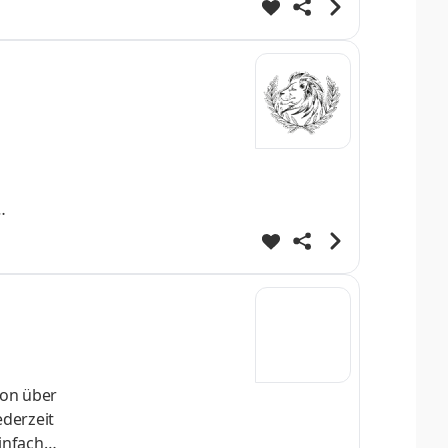
 oder
d bringen
von über
ederzeit
infach