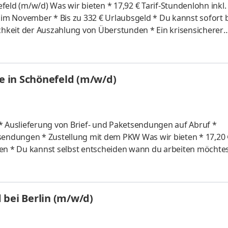
rif-Stundenlohn inkl. 50%
rifvertrag und pünktliche Gehaltszahlungen * Kostenlose
g
te in Schönefeld (m/w/d)
eten * 17,20 € Tarif-
rag und pünktliche Gehaltszahlungen
 bei Berlin (m/w/d)