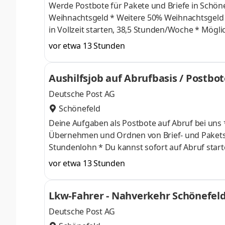
Werde Postbote für Pakete und Briefe in Schönefeld (m/w/d) Was wir bieten * 17,92 € Ta
Weihnachtsgeld * Weitere 50% Weihnachtsgeld im November * Bis zu 332 € Urlaubsgeld * Du kannst sofort befristet
in Vollzeit starten, 38,5 Stunden/Woche * Möglichkeit der Auszahlung von Überstunden * Ein krisensicherer
Arbeitsplatz, garantierte Gehaltssteigerung gemäß Ta
vor etwa 13 Stunden
Bereitstellung von hochwertiger Arbeitskleidun
Aushilfsjob auf Abrufbasis / Postbo
Deutsche Post AG
Schönefeld
Deine Aufgaben als Postbote auf Abruf bei uns * Auslieferung von Brief- und Paketsendungen auf Abruf *
Übernehmen und Ordnen von Brief- und Paketsendungen * Zustellung mit dem PKW Was wir bi
Stundenlohn * Du kannst sofort auf Abruf starten * Du kannst selbst entscheiden wann du arbeiten möchtest
(zwischen Montag und Samstag) * Möglichkeit der Auszahlung von Überstunden * Ein krisensicherer Arbeitsplatz,
vor etwa 13 Stunden
garantierte Gehaltssteigerung gemäß Tarifvert
Lkw-Fahrer - Nahverkehr Schönefeld
Deutsche Post AG