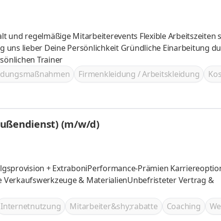
önlichen Trainer
ildungsmaßnahmen
Firmenkleidung / Arbeitskleidung
Kos
Außendienst) (m/w/d)
folgsprovision + ExtraboniPerformance-Prämien Karriereopti
te Verkaufswerkzeuge & MaterialienUnbefristeter Vertrag &
Internetnutzung
Mitarbeiter&shy;rabatte
Coaching
We