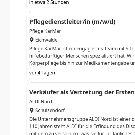
in etwa 2 Stunden
Pflegedienstleiter/in (m/w/d)
Pflege KarMar
Eichwalde
Pflege KarMar ist ein engagiertes Team mit Sit
hilfebedürftiger Menschen spezialisiert hat. Wir
Körperpflege bis hin zur Medikamentengabe un
individuelle Betreuung und organisatorische U
vor 4 Tagen
Hauptpflegeperson.Wir suchen eine erfahrene Pfl
der unser Team mit Fachkompetenz und Herzblut 
Verkäufer als Vertretung der Ersten 
Sie Ihre Expertise in einem wertschätzenden Arb
ALDI Nord
Schulzendorf
Die Unternehmensgruppe ALDI Nord ist einer de
110 Jahren steht ALDI für die Erfindung des Dis
mit dem zu versorgen, was sie für ihr tägliches