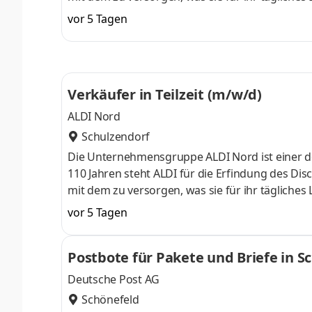
und schnell. Dazu gehört auch, das Einkaufen 
vor 5 Tagen
Dafür geben wir jeden Tag unser Bestes und er
ist die Power, mit der wir Erfolgsgeschichte sch
90.000 Mitarbei
Verkäufer in Teilzeit (m/w/d)
ALDI Nord
Schulzendorf
Die Unternehmensgruppe ALDI Nord ist einer de
110 Jahren steht ALDI für die Erfindung des Dis
mit dem zu versorgen, was sie für ihr tägliches
und schnell. Dazu gehört auch, das Einkaufen 
vor 5 Tagen
Dafür geben wir jeden Tag unser Bestes und er
ist die Power, mit der wir Erfolgsgeschichte sch
Postbote für Pakete und Briefe in S
90.000 Mitarbei
Deutsche Post AG
Schönefeld