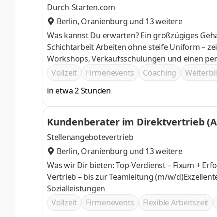
Durch-Starten.com
Berlin
,
Oranienburg
und 13 weitere
Was kannst Du erwarten? Ein großzügiges Gehalt und regelmäßige Mitarbeiterevents Flexible Arbeitszeiten statt
Schichtarbeit Arbeiten ohne steife Uniform – zeig uns lieber Deine Persönlichkeit Gründliche Einarbeitung durch
Workshops, Verkaufsschulungen und einen pers
Vollzeit
Firmenevents
Coaching
Weiterb
in etwa 2 Stunden
Kundenberater im Direktvertrieb (
Stellenangebotevertrieb
Berlin
,
Oranienburg
und 13 weitere
Was wir Dir bieten: Top-Verdienst – Fixum + Er
Vertrieb – bis zur Teamleitung (m/w/d)Exzellen
Sozialleistungen
Vollzeit
Firmenevents
Flexible Arbeitszeit