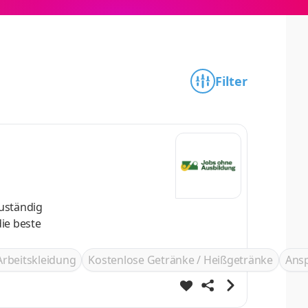
Filter
zuständig
ie beste
Arbeitskleidung
Kostenlose Getränke / Heißgetränke
Ans