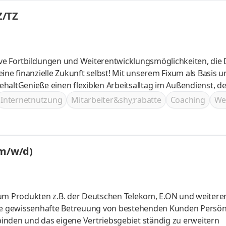
Z/TZ
ve Fortbildungen und Weiterentwicklungsmöglichkeiten, die 
ine finanzielle Zukunft selbst! Mit unserem Fixum als Basis u
haltGenieße einen flexiblen Arbeitsalltag im Außendienst, de
it lässtWir öffnen Türen zu grenzenlosen Karrieremöglichkeit
Internetnutzung
Mitarbeiter&shy;rabatte
Coaching
We
und erlebe aufregende Incentives, die Deine Leistungen beloh
(m/w/d)
ium Produkten z.B. der Deutschen Telekom, E.ON und weitere
inden und das eigene Vertriebsgebiet ständig zu erweitern