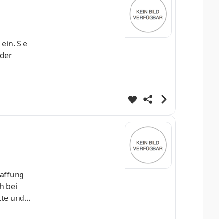
ein. Sie
 der
nter
n und
nach
haffung
h bei
kte und
gen wie