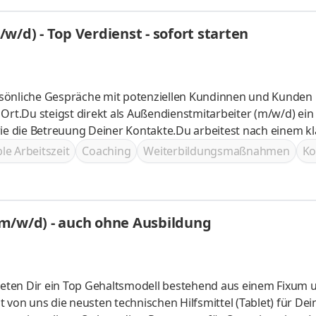
w/d) - Top Verdienst - sofort starten
sönliche Gespräche mit potenziellen Kundinnen und Kunden
Ort.Du steigst direkt als Außendienstmitarbeiter (m/w/d) ein
e die Betreuung Deiner Kontakte.Du arbeitest nach einem kl
eratung im Vordergrund steht und kein unnötiger Verkaufsdru
ble Arbeitszeit
Coaching
Weiterbildungsmaßnahmen
Ko
entierten Vergütungsmodell, bei dem Dein Verdienst mit Dei
mitwächst.
m/w/d) - auch ohne Ausbildung
bieten Dir ein Top Gehaltsmodell bestehend aus einem Fixum 
von uns die neusten technischen Hilfsmittel (Tablet) für Dei