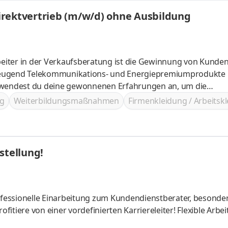
irektvertrieb (m/w/d) ohne Ausbildung
eiter in der Verkaufsberatung ist die Gewinnung von Kunde
wickeln
g
Weiterbildungsmaßnahmen
Firmenkleidung / Arbeitsk
stellung!