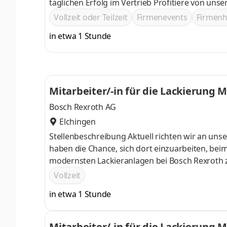
täglichen Erfolg im Vertrieb Profitiere von u
mit persönlichem Trainer und qualifizierten Wo
Vollzeit oder Teilzeit
Firmenevents
Firmen
Karriere zu machen – auch als Quereinsteiger 
in etwa 1 Stunde
Deine Kollegen als Freunde kennen
Bosch Rexroth AG
Elchingen
Stellenbeschreibung Aktuell richten wir an unse
haben die Chance, sich dort einzuarbeiten, bei
modernsten Lackieranlagen bei Bosch Rexroth 
Produktionsanlagen ein, so dass Sie im Lackier
Vollzeit
anderem folgende Aufgaben:Sie verschließen di
in etwa 1 Stunde
Flanschabdeckungen.Sie trocknen Einheiten n
Vorgaben.Sie übergeben Einheiten nach