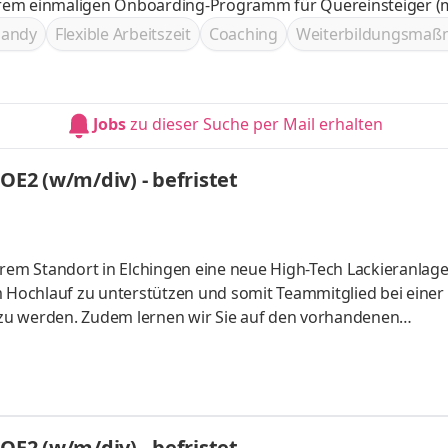
nserem einmaligen Onboarding-Programm für Quereinsteiger (
rkshops Jeder erhält DIE Chance im Vertrieb aufzusteigen un
handy
Flexible Arbeitszeit
Coaching
Weiterbildungsma
(m/w/d) ohne Ausbildung! Sei Teil unser Ranger Community un
Jobs
zu dieser Suche per Mail erhalten
Mitarbeiter/-in für die Lackierung MOE2 (w/m/div) - befristet
rem Standort in Elchingen eine neue High-Tech Lackieranlage 
m Hochlauf zu unterstützen und somit Teammitglied bei einer
zu werden. Zudem lernen wir Sie auf den vorhandenen
team vollumfänglich unterstützen können. Dabei haben Sie u
e bereitgestellten Einheiten nach Vorgabe mittels Schraube
ach dem Waschprozess manuell und maskieren/demaskieren 
Mitarbeiter/-in für die Lackierung MOE2 (w/m/div) - befristet