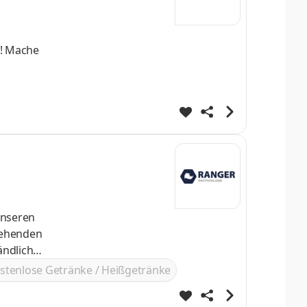
tehenden
ändlich
stenlose Getränke / Heißgetränke