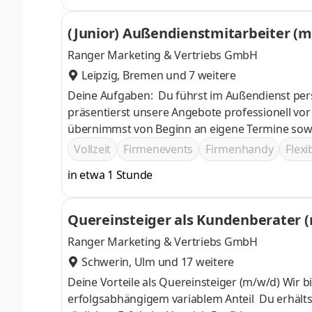
(Junior) Außendienstmitarbeiter (m/
Ranger Marketing & Vertriebs GmbH
Leipzig
,
Bremen
und 7 weitere
Deine Aufgaben: Du führst im Außendienst per
präsentierst unsere Angebote professionell vor 
übernimmst von Beginn an eigene Termine sowi
strukturierten Ablauf, bei dem eine seriöse B
Vollzeit
Firmenevents
Firmenhandy
Flexi
entsteht.Du profitierst von einem leistungsori
in etwa 1 Stunde
Einsatz und Deinen Ergebnissen kontinuierlich 
Quereinsteiger als Kundenberater (
Ranger Marketing & Vertriebs GmbH
Schwerin
,
Ulm
und 17 weitere
Deine Vorteile als Quereinsteiger (m/w/d) Wir 
erfolgsabhängigem variablem Anteil Du erhältst 