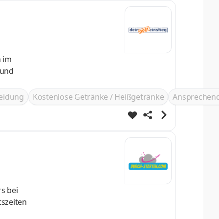
n im
leidung
Kostenlose Getränke / Heißgetränke
Ansprechend