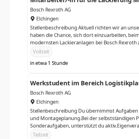
Bosch Rexroth AG
Elchingen
Stellenbeschreibung Aktuell richten wir an unse
haben die Chance, sich dort einzuarbeiten, bei
modernsten Lackieranlagen bei Bosch Rexroth 
Produktionsanlagen ein, so dass Sie im Lackier
Vollzeit
anderem folgende Aufgaben:Sie verschließen di
in etwa 1 Stunde
Flanschabdeckungen.Sie trocknen Einheiten n
Vorgaben.Sie übergeben Einheiten nach
Werkstudent im Bereich Logistikpla
Bosch Rexroth AG
Elchingen
Stellenbeschreibung Du übernimmst Aufgaben i
und Montageplanung.Bei der selbstständigen
Sonderaufgaben, unterstützt du aktiv.Eigenvera
bringst dich aktiv in den Produktentstehungspr
Teilzeit