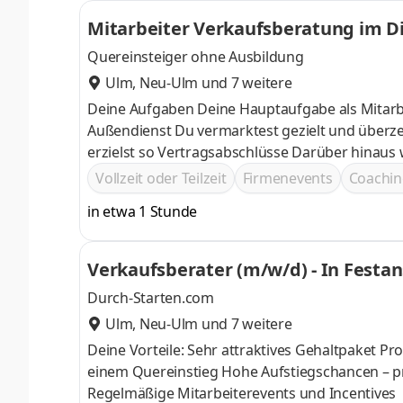
Mitarbeiter Verkaufsberatung im D
Quereinsteiger ohne Ausbildung
Ulm
,
Neu-Ulm
und 7 weitere
Deine Aufgaben Deine Hauptaufgabe als Mitarb
Außendienst Du vermarktest gezielt und überzeugend Telekommunikations- und Energiepremiumprodukte und
erzielst so Vertragsabschlüsse Darüber hinaus wendest du deine gewonnenen Erfahrungen an, um die
Vertriebsprozesse im Team immer weiterzuent
Vollzeit oder Teilzeit
Firmenevents
Coachin
in etwa 1 Stunde
Verkaufsberater (m/w/d) - In Festan
Durch-Starten.com
Ulm
,
Neu-Ulm
und 7 weitere
Deine Vorteile: Sehr attraktives Gehaltpaket Professionelle Einarbeitung zum Kundendienstberater, besonders bei
einem Quereinstieg Hohe Aufstiegschancen – profitiere von einer vordefinierten Karriereleiter! Flexible Arbeitszeiten
Regelmäßige Mitarbeiterevents und Incentives