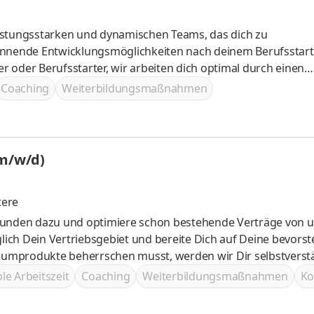
 leistungsstarken und dynamischen Teams, das dich zu
e dich für den Außendienst durch Incentives und Mitarbeiterevents motivieren
Coaching
Weiterbildungsmaßnahmen
(m/w/d)
tere
ich Dein Vertriebsgebiet und bereite Dich auf Deine bevors
umprodukte beherrschen musst, werden wir Dir selbstverst
ng bieten
ble Arbeitszeit
Coaching
Weiterbildungsmaßnahmen
Ko