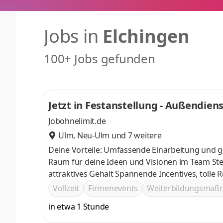
Jobs in
Elchingen
100+ Jobs gefunden
Jetzt in Festanstellung - Außendien
Jobohnelimit.de
Ulm
,
Neu-Ulm
und 7 weitere
Deine Vorteile: Umfassende Einarbeitung und g
Raum für deine Ideen und Visionen im Team Stetige Weiterentwicklung deiner fachlichen Kompetenz im Verkauf und
attraktives Gehalt Spannende Incenti
Vollzeit
Firmenevents
Weiterbildungsma
in etwa 1 Stunde