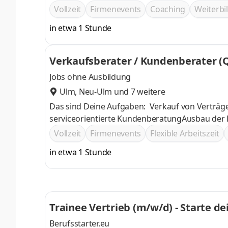
Vollzeit
Firmenevents
Coaching
Weiterb
in etwa 1 Stunde
Verkaufsberater / Kundenberater (
Jobs ohne Ausbildung
Ulm
,
Neu-Ulm
und 7 weitere
Das sind Deine Aufgaben: Verkauf von Verträ
serviceorientierte KundenberatungAusbau der
Vollzeit
Firmenevents
Flexible Arbeitszeit
in etwa 1 Stunde
Trainee Vertrieb (m/w/d) - Starte de
Berufsstarter.eu