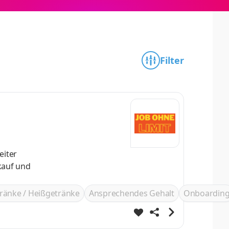
Filter
eiter
ränke / Heißgetränke
Ansprechendes Gehalt
Onboardin