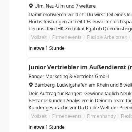
Ulm
,
Neu-Ulm
und 7 weitere
Damit motivieren wir dich: Du wirst Teil eines
Höchstleistungen antreibt Es erwarten dich spannende Entwicklungsmöglichkeiten nach deinem Berufsstart! Mache
bei uns dein IHK-Zertifikat Egal ob Quereinsteiger oder Berufsstarter, wir arbeiten dich optimal durch einen
persönlichen Trainer ein Lass
Vollzeit
Firmenevents
Flexible Arbeitszeit
in etwa 1 Stunde
Junior Vertriebler im Außendienst 
Ranger Marketing & Vertriebs GmbH
Bamberg
,
Ludwigshafen am Rhein
und 8 wei
Dein Auftrag für Ranger: Gewinne täglich Neukunden dazu und optimiere schon bestehende Verträge von unseren
Bestandskunden Analysiere in Deinem Team tägl
Kundengespräche vor Da Du die Welt der Premi
einen Trainer und eine ausführliche Einarbeitu
Vollzeit
Firmenevents
Firmenhandy
Flexi
in etwa 1 Stunde