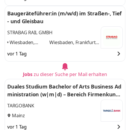
Main, Mainz,
Darmstadt
und 2
Darmstadt
,
weitere
Baugeräteführer:in (m/w/d) im Straßen-, Tief
- und Gleisbau
STRABAG RAIL GMBH
Wiesbaden,
Wiesbaden, Frankfurt
Frankfurt am
am Main, Mainz,
vor 1 Tag
Main, Mainz,
Darmstadt
und 2
Darmstadt
,
weitere
Jobs
zu dieser Suche per Mail erhalten
Duales Studium Bachelor of Arts Business Ad
ministration (w|m|d) – Bereich Firmenkunde
n – Mainz (01.08.2027)
TARGOBANK
Mainz
vor 1 Tag