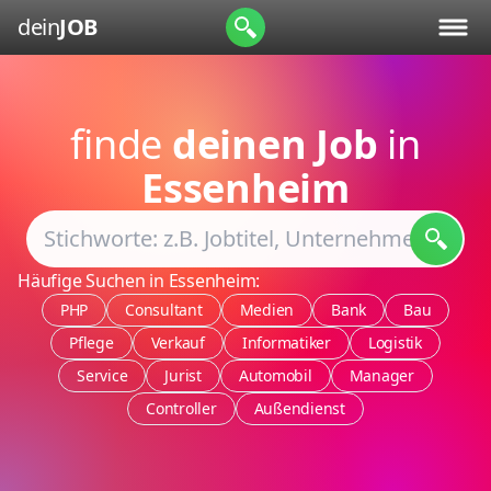
dein
JOB
finde
deinen Job
in
Essenheim
Häufige Suchen in Essenheim:
PHP
Consultant
Medien
Bank
Bau
Pflege
Verkauf
Informatiker
Logistik
Service
Jurist
Automobil
Manager
Controller
Außendienst