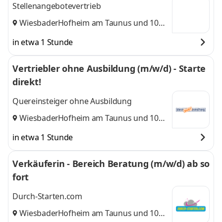
Stellenangebotevertrieb
Wiesbaden
Hofheim am Taunus
,
und 10
weitere
in etwa 1 Stunde
Vertriebler ohne Ausbildung (m/w/d) - Starte
direkt!
Quereinsteiger ohne Ausbildung
Wiesbaden
Hofheim am Taunus
,
und 10
weitere
in etwa 1 Stunde
Verkäuferin - Bereich Beratung (m/w/d) ab so
fort
Durch-Starten.com
Wiesbaden
Hofheim am Taunus
,
und 10