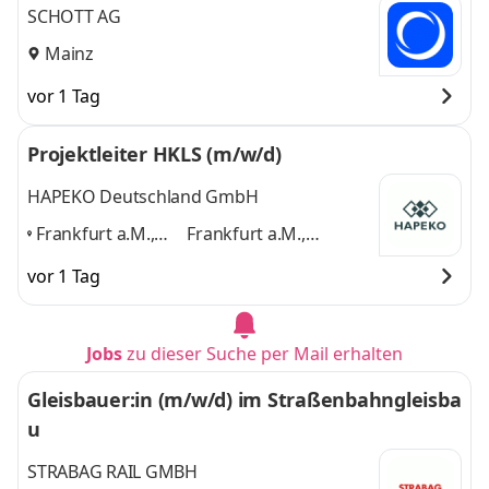
SCHOTT AG
Mainz
vor 1 Tag
Projektleiter HKLS (m/w/d)
HAPEKO Deutschland GmbH
Frankfurt a.M.,
Frankfurt a.M.,
Wiesbaden, Mainz,
Wiesbaden, Mainz,
vor 1 Tag
Darmstadt,
Darmstadt, Hanau,
Hanau,
,
und 2 weitere
Jobs
zu dieser Suche per Mail erhalten
Gleisbauer:in (m/w/d) im Straßenbahngleisba
u
STRABAG RAIL GMBH