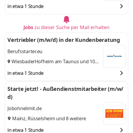
weitere
in etwa 1 Stunde
Jobs
zu dieser Suche per Mail erhalten
Vertriebler (m/w/d) in der Kundenberatung
Berufsstarter.eu
Wiesbaden
Hofheim am Taunus
,
und 10
weitere
in etwa 1 Stunde
Starte jetzt! - Außendienstmitarbeiter (m/w/
d)
Jobohnelimit.de
Mainz
,
Rüsselsheim
und 8 weitere
in etwa 1 Stunde