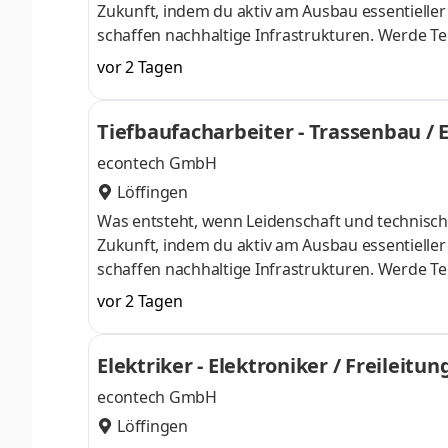
Zukunft, indem du aktiv am Ausbau essentieller
schaffen nachhaltige Infrastrukturen. Werde Tei
Basis für eine vernetzte Gesellschaft legt und
vor 2 Tagen
Baumaschinen wie Baggern und Erdraketen Kabel
Infrastrukturprojekte.Anschließend verlegst du 
Tiefbaufacharbeiter - Trassenbau / 
elektrischen Anschlüsse her.Gem
econtech GmbH
Löffingen
Was entsteht, wenn Leidenschaft und technische
Zukunft, indem du aktiv am Ausbau essentieller
schaffen nachhaltige Infrastrukturen. Werde Tei
Basis für eine vernetzte Gesellschaft legt und
vor 2 Tagen
verlegst Kabel sowie Leitungen und stellst so d
fertig.Gemeinsam im Team übernimmst du allge
Elektriker - Elektroniker / Freileit
angelegten Leitungswege fachgerecht ab.Du b
econtech GmbH
Löffingen