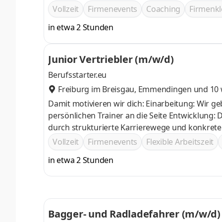
Vollzeit
Firmenevents
Coaching
Firmenkl
in etwa 2 Stunden
Junior Vertriebler (m/w/d)
Berufsstarter.eu
Freiburg im Breisgau
,
Emmendingen
und 10 
Damit motivieren wir dich: Einarbeitung: Wir geben dir eine auf dich abgestimmte Einarbeitung und stellen dir deinen
persönlichen Trainer an die Seite Entwicklung: Du hast berufliche und persönliche Weiterentwicklungsmöglichkeiten
durch strukturierte Karrierewege und konkrete 
deine Arbeit und Ergebnisse Team: Teamgeist wi
Vollzeit
Firmenevents
Flexible Arbeitszeit
multikulturellen Teams, das sich gegenseitig un
in etwa 2 Stunden
Bagger- und Radladefahrer (m/w/d)