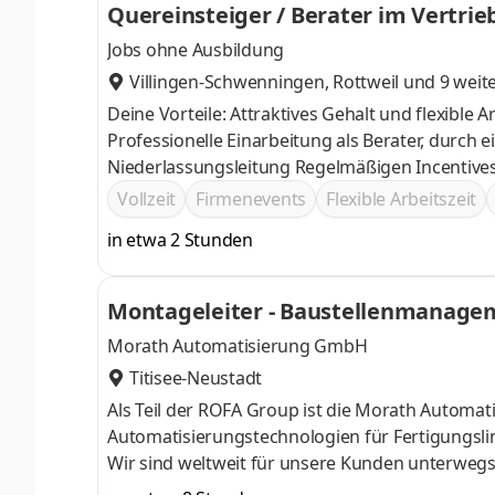
Quereinsteiger / Berater im Vertri
Jobs ohne Ausbildung
Villingen-Schwenningen
,
Rottweil
und 9 weit
Deine Vorteile: Attraktives Gehalt und flexible Arbeitszeiten Lockere Arbeitsatmosphäre und
Professionelle Einarbeitung als Berater, durch einen persönlichen Trainer
Niederlassungsleitung Regelmäßigen
Vollzeit
Firmenevents
Flexible Arbeitszeit
in etwa 2 Stunden
Montageleiter - Baustellenmanagem
Morath Automatisierung GmbH
Titisee-Neustadt
Als Teil der ROFA Group ist die Morath Automat
Automatisierungstechnologien für Fertigungsl
Wir sind weltweit für unsere Kunden unterweg
langjähriges Know-how. Aufgaben Sie leiten un