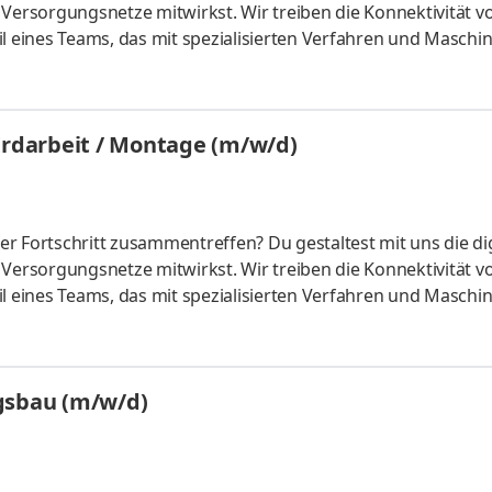
 Versorgungsnetze mitwirkst. Wir treiben die Konnektivität 
l eines Teams, das mit spezialisierten Verfahren und Maschin
 spüre die Bedeutung deiner Arbeit. Aufgaben Du hebst mit m
gräben aus und schaffst so die Basis für unsere Netz- und
fachgerecht die Kabel, sicherst die Leitungswege und stellst 
Erdarbeit / Montage (m/w/d)
r Fortschritt zusammentreffen? Du gestaltest mit uns die dig
 Versorgungsnetze mitwirkst. Wir treiben die Konnektivität 
l eines Teams, das mit spezialisierten Verfahren und Maschin
 spüre die Bedeutung deiner Arbeit. Aufgaben Du hebst Gräben
ie Trassen für unsere Netz- und Infrastrukturprojekte
meine Montagearbeiten und sicherst die Baustelle sowie die
ungsbau (m/w/d)