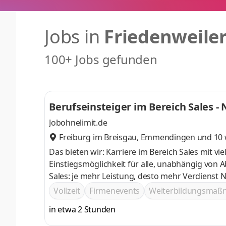
Jobs in
Friedenweile
100+ Jobs gefunden
Berufseinsteiger im Bereich Sales -
Jobohnelimit.de
Freiburg im Breisgau
,
Emmendingen
und 10 
Das bieten wir: Karriere im Bereich Sales mit v
Einstiegsmöglichkeit für alle, unabhängig von Abschluss oder Erfahrung 
Sales: je mehr Leistung, desto mehr Verdienst Networking-Möglichkeiten bei deutschlandweiten Events und
spannenden Incentive-Reisen Möglichkeit zur Vertiefung des Wissens durch E-Learning-Kurse, Schulungen und
Vollzeit
Firmenevents
Weiterbildungsma
Workshops
in etwa 2 Stunden