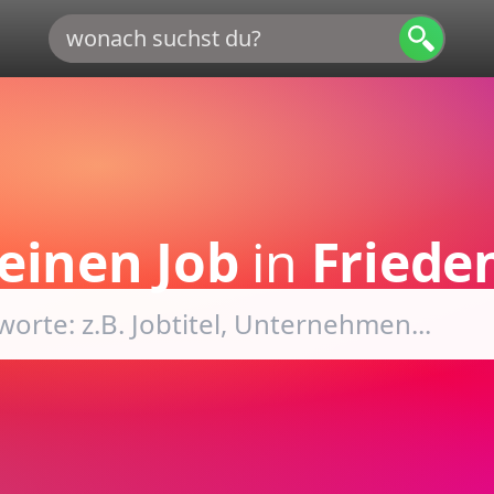
einen Job
in
Friede