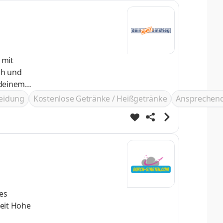
 mit
e zu
leidung
Kostenlose Getränke / Heißgetränke
Ansprechend