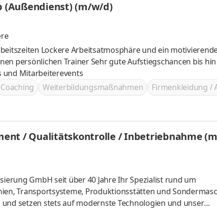
eb (Außendienst) (m/w/d)
ere
 ein motivierendes Team
 Sehr gute Aufstiegschancen bis hin zur
 Incentives und Mitarbeiterevents
Coaching
Weiterbildungsmaßnahmen
Firmenkleidung / 
ent / Qualitätskontrolle / Inbetriebnahme (
isierung GmbH seit über 40 Jahre Ihr Spezialist rund um
inien, Transportsysteme, Produktionsstätten und Sondermasc
s und setzen stets auf modernste Technologien und unser
d überwachen die elektrische Montage auf Kundenbaustellen 