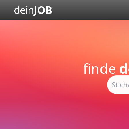
dein
JOB
finde
d