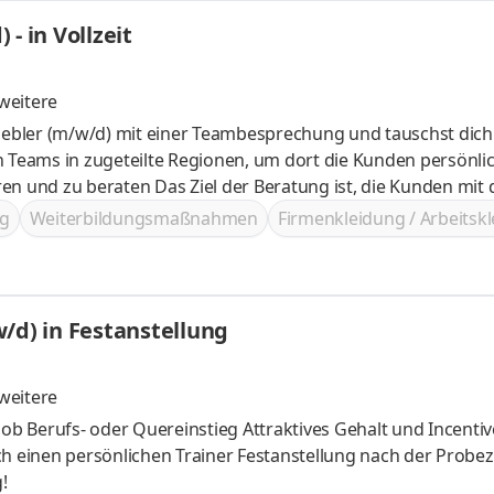
- in Vollzeit
weitere
riebler (m/w/d) mit einer Teambesprechung und tauschst dich
atung ist, die Kunden mit deinem
glichen Vertrag anzubieten oder auch bestehende Verträg
g
Weiterbildungsmaßnahmen
Firmenkleidung / Arbeitsk
/d) in Festanstellung
weitere
ainer Festanstellung nach der Probezeit Hohe
!