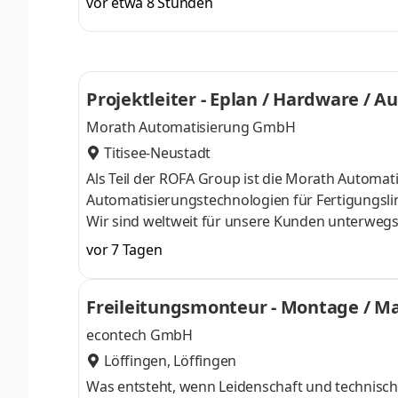
vor etwa 8 Stunden
und Ausland Sie führen das Montagepersonal un
Materiallieferungen Sie überwachen die Qualitä
Schaltplanrevisionen durch Sie arbeiten eng mit
Projektleiter - Eplan / Hardware / 
Morath Automatisierung GmbH
Titisee-Neustadt
Als Teil der ROFA Group ist die Morath Automat
Automatisierungstechnologien für Fertigungsl
Wir sind weltweit für unsere Kunden unterweg
langjähriges Know-how. Aufgaben Sie erarbei
vor 7 Tagen
Endkund:innen im Hinblick auf die Einhaltung 
Normungen wie DIN-Norm und VDE Sie konzipier
Freileitungsmonteur - Montage / M
Termin- und Kostenkontrolle sowie die Kalkula
econtech GmbH
Löffingen, Löffingen
Was entsteht, wenn Leidenschaft und technische