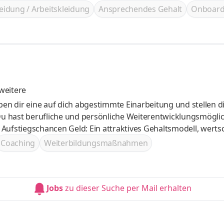
eidung / Arbeitskleidung
Ansprechendes Gehalt
Onboard
weitere
Aufstiegschancen Geld: Ein attraktives Gehaltsmodell, werts
rd groß geschrieben - Du wirst Teil eines starken und
Coaching
Weiterbildungsmaßnahmen
terstützt und motiviert
Jobs
zu dieser Suche per Mail erhalten