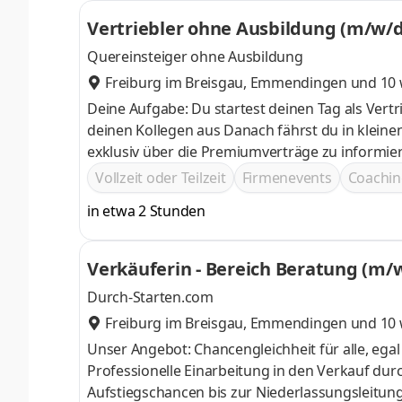
Vertriebler ohne Ausbildung (m/w/d) 
Quereinsteiger ohne Ausbildung
Freiburg im Breisgau
,
Emmendingen
und 10 
Deine Aufgabe: Du startest deinen Tag als Vert
deinen Kollegen aus Danach fährst du in kleinen Teams in zugeteilte Regionen, um dort die Kunden persönlich und
exklusiv über die Premiumverträge zu informieren und zu beraten Das Ziel der Ber
Know How zu überzeugen und ihnen den bestmö
Vollzeit oder Teilzeit
Firmenevents
Coachin
optimieren
in etwa 2 Stunden
Verkäuferin - Bereich Beratung (m/w
Durch-Starten.com
Freiburg im Breisgau
,
Emmendingen
und 10 
Unser Angebot: Chancengleichheit für alle, egal ob Berufs- oder Quereinstieg Attraktives Gehalt und Incentives
Professionelle Einarbeitung in den Verkauf durch einen persönlichen Tr
Aufstiegschancen bis zur Niederlassungsleitung