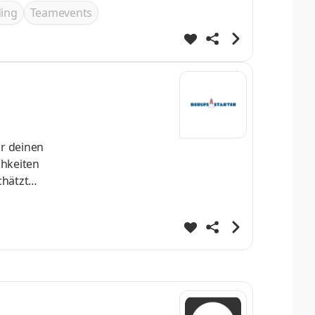
ing
Teamevents
chätzt