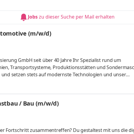
d planen den Einsatz Sie bestellen Montagematerial und pr
t und Termine Sie erstellen Mess- und Prüfprotokolle und fü
Jobs
zu dieser Suche per Mail erhalten
 der Projek
Automotive (m/w/d)
isierung GmbH seit über 40 Jahre Ihr Spezialist rund um
inien, Transportsysteme, Produktionsstätten und Sondermasc
s und setzen stets auf modernste Technologien und unser
ten Hardwarekonzepte in enger Zusammenarbeit mit Kund:in
der kundenspezifischen Ausführungsvorschriften sowie der ak
en das Schaltbuch mit Eplan 5.70 und Eplan P8 Sie überne
astbau / Bau (m/w/d)
tion und Angebot
r Fortschritt zusammentreffen? Du gestaltest mit uns die dig