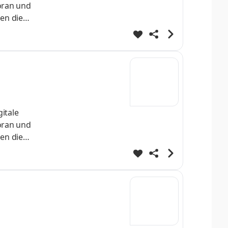
voran und
en die
odernen
die
itale
voran und
en die
 aus,