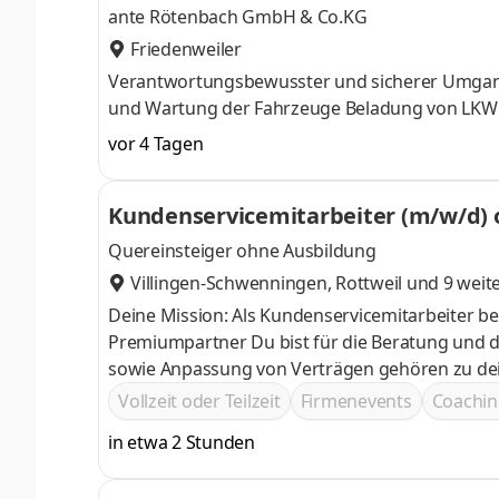
ante Rötenbach GmbH & Co.KG
Friedenweiler
Verantwortungsbewusster und sicherer Umgang
und Wartung der Fahrzeuge Beladung von LKW
vor 4 Tagen
Kundenservicemitarbeiter (m/w/d) 
Quereinsteiger ohne Ausbildung
Villingen-Schwenningen
,
Rottweil
und 9 weit
Deine Mission: Als Kundenservicemitarbeiter b
Premiumpartner Du bist für die Beratung und die Betreuung von Neu- und Bestandskunden zuständig Die Erstellung
sowie Anpassung von Verträgen gehören zu dei
Vollzeit oder Teilzeit
Firmenevents
Coachin
in etwa 2 Stunden