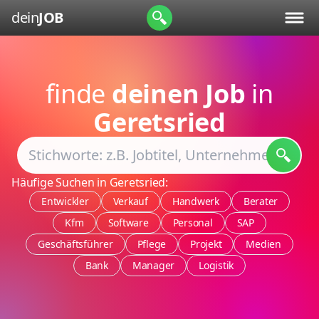
dein
JOB
finde
deinen Job
in
Geretsried
Häufige Suchen in Geretsried:
Entwickler
Verkauf
Handwerk
Berater
Kfm
Software
Personal
SAP
Geschäftsführer
Pflege
Projekt
Medien
Bank
Manager
Logistik