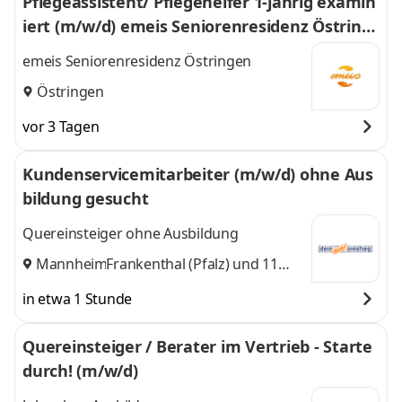
Pflegeassistent/ Pflegehelfer 1-jährig examin
iert (m/w/d) emeis Seniorenresidenz Östring
en
emeis Seniorenresidenz Östringen
Östringen
vor 3 Tagen
Kundenservicemitarbeiter (m/w/d) ohne Aus
bildung gesucht
Quereinsteiger ohne Ausbildung
Mannheim
Frankenthal (Pfalz)
,
und 11
weitere
in etwa 1 Stunde
Quereinsteiger / Berater im Vertrieb - Starte
durch! (m/w/d)