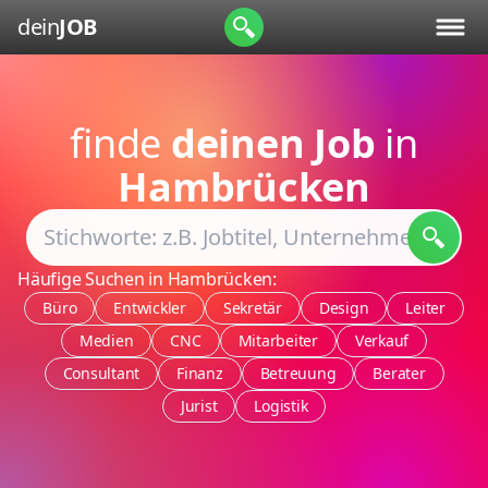
dein
JOB
finde
deinen Job
in
Hambrücken
Häufige Suchen in Hambrücken:
Büro
Entwickler
Sekretär
Design
Leiter
Medien
CNC
Mitarbeiter
Verkauf
Consultant
Finanz
Betreuung
Berater
Jurist
Logistik