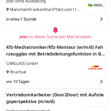
Jobs ohne Ausbildung
Mannheim
Frankenthal (Pfalz)
,
und 11
weitere
in etwa 1 Stunde
Jobs
zu dieser Suche per Mail erhalten
Kfz-Mechatroniker/Kfz-Monteur (w/m/d) Fah
rzeugglas mit Betriebsleitungsfunktion in Br
uchsal - 593
CARGLASS GmbH
Bruchsal
vor 10 Tagen
Vertriebsmitarbeiter (Door2Door) mit Aufstie
gsperspektive (m/w/d)