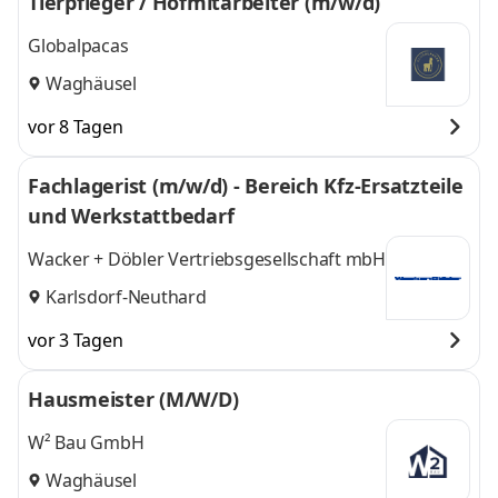
Tierpfleger / Hofmitarbeiter (m/w/d)
Globalpacas
Waghäusel
vor 8 Tagen
Fachlagerist (m/w/d) - Bereich Kfz-Ersatzteile
und Werkstattbedarf
Wacker + Döbler Vertriebsgesellschaft mbH
Karlsdorf-Neuthard
vor 3 Tagen
Hausmeister (M/W/D)
W² Bau GmbH
Waghäusel