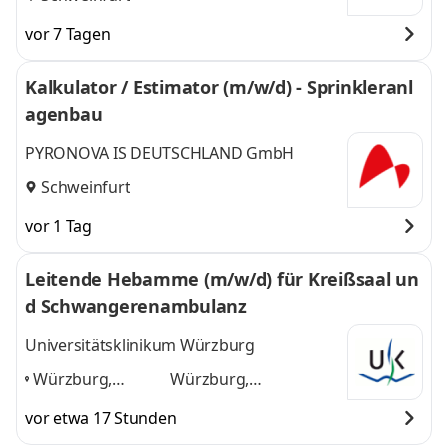
vor 7 Tagen
Kalkulator / Estimator (m/w/d) - Sprinkleranl
agenbau
PYRONOVA IS DEUTSCHLAND GmbH
Schweinfurt
vor 1 Tag
Leitende Hebamme (m/w/d) für Kreißsaal un
d Schwangerenambulanz
Universitätsklinikum Würzburg
Würzburg,
Würzburg,
Schweinfurt, Bad
Schweinfurt, Bad
vor etwa 17 Stunden
Kissingen,
Kissingen, Wertheim