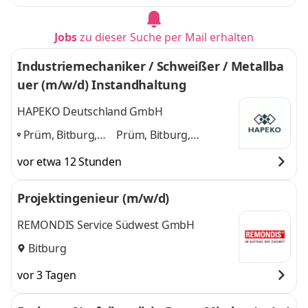
Jobs
zu dieser Suche per Mail erhalten
Industriemechaniker / Schweißer / Metallba
uer (m/w/d) Instandhaltung
HAPEKO Deutschland GmbH
Prüm, Bitburg,
Prüm, Bitburg,
Gerolstein, Daun,
Gerolstein, Daun,
vor etwa 12 Stunden
Wittlich, Trier
,
Wittlich, Trier
und 4
weitere
Projektingenieur (m/w/d)
REMONDIS Service Südwest GmbH
Bitburg
vor 3 Tagen