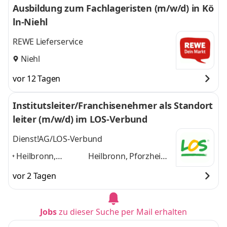
Ausbildung zum Fachlageristen (m/w/d) in Kö
ln-Niehl
REWE Lieferservice
Niehl
vor 12 Tagen
Institutsleiter/Franchisenehmer als Standort
leiter (m/w/d) im LOS-Verbund
Dienst!AG/LOS-Verbund
Heilbronn,
Heilbronn, Pforzheim,
Pforzheim,
Esslingen, Böblingen,
vor 2 Tagen
Esslingen,
Sindelfingen, Tübingen
Böblingen,
und 4 weitere
Sindelfingen,
Jobs
zu dieser Suche per Mail erhalten
Tübingen
,