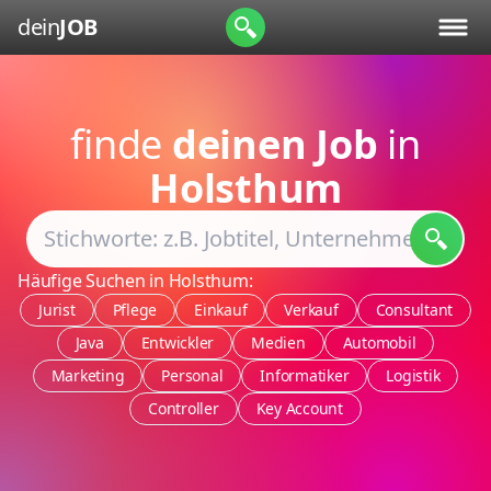
dein
JOB
finde
deinen Job
in
Holsthum
Häufige Suchen in Holsthum:
Jurist
Pflege
Einkauf
Verkauf
Consultant
Java
Entwickler
Medien
Automobil
Marketing
Personal
Informatiker
Logistik
Controller
Key Account