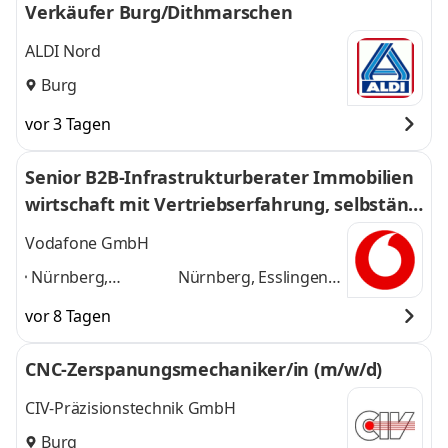
Verkäufer Burg/Dithmarschen
ALDI Nord
Burg
vor 3 Tagen
Senior B2B-Infrastrukturberater Immobilien
wirtschaft mit Vertriebserfahrung, selbständ
ig (m/w/d)
Vodafone GmbH
Nürnberg,
Nürnberg, Esslingen,
Esslingen,
Ravensburg,
vor 8 Tagen
Ravensburg,
Erlangen,
Erlangen,
Deggendorf,
CNC-Zerspanungsmechaniker/in (m/w/d)
Deggendorf,
Weilheim, Murnau,
Weilheim, Murnau,
Garmisch-
CIV-Präzisionstechnik GmbH
Garmisch-
Partenkirchen
und 5
Burg
Partenkirchen
,
weitere