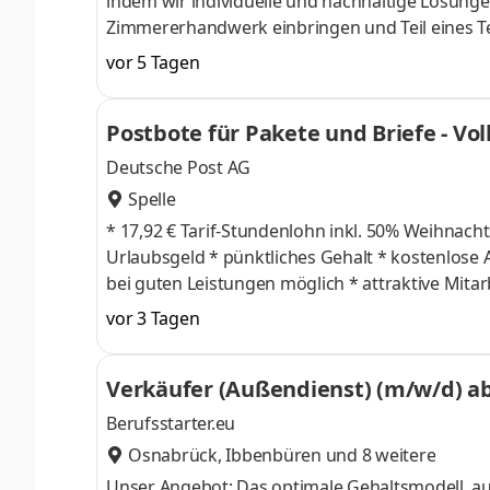
indem wir individuelle und nachhaltige Lösung
Zimmererhandwerk einbringen und Teil eines T
Bauwerke realisiert, findest du bei uns eine erf
vor 5 Tagen
auf das sein, was du erschaffst. Aufgaben Du 
Dämmung von Dächern bei Neu- und Umbauten 
Postbote für Pakete und Briefe - Voll
reparierst fachgerecht Schäden, um die Dächer
Deutsche Post AG
Spelle
* 17,92 € Tarif-Stundenlohn inkl. 50% Weihnachtsgeld * + 50% Weihnachtsgeld im November * + 
Urlaubsgeld * pünktliches Gehalt * kostenlose Arbeitskleidung * bezahlte Einarbeitung * unbefristete Übernahme
bei guten Leistungen möglich * attraktive Mitarbeiterangebote wie z.B. arbeitgeberfinanzierte betriebliche
Altersvorsorge, Fahrradleasing, Rabatte bei Mobilfunkanbietern, etc. Dein
vor 3 Tagen
Zustellung von Briefen und Paketen
Verkäufer (Außendienst) (m/w/d) ab
Berufsstarter.eu
Osnabrück
,
Ibbenbüren
und 8 weitere
Unser Angebot: Das optimale Gehaltsmodell, aus Fixum und ungedeckelter Provision – bestimme dein Gehalt