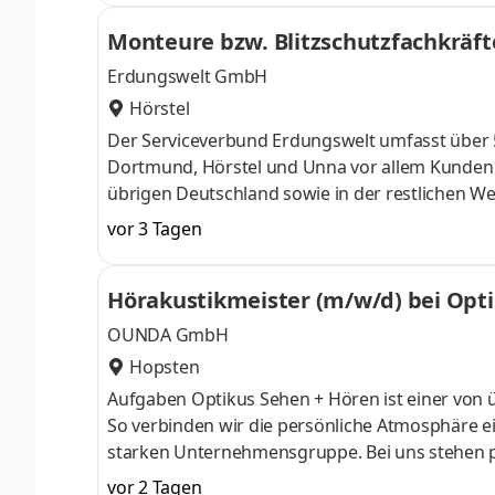
Monteure bzw. Blitzschutzfachkräft
Erdungswelt GmbH
Hörstel
Der Serviceverbund Erdungswelt umfasst über 
Dortmund, Hörstel und Unna vor allem Kunden 
übrigen Deutschland sowie in der restlichen We
Wir planen, bauen und warten Blitz- und Über
vor 3 Tagen
Jahren Erfahrung. Errichtung von Fang
Hörakustikmeister (m/w/d) bei Opti
OUNDA GmbH
Hopsten
Aufgaben Optikus Sehen + Hören ist einer von 
So verbinden wir die persönliche Atmosphäre e
starken Unternehmensgruppe. Bei uns stehen p
Handwerksarbeit im Mittelpunkt. Moderne Techn
vor 2 Tagen