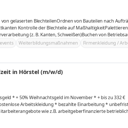
nten Kontrolle der Blechteile auf MaßhaltigkeitPalettiere
iterverarbeitung (z. B. Kanten, Schweißen)Buchen von Betriebs
events
Weiterbildungsmaßnahmen
Firmenkleidung / Arb
lzeit in Hörstel (m/w/d)
bis zu 332 €
e Aufgaben als Postbote bei uns *