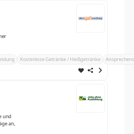
leidung
Kostenlose Getränke / Heißgetränke
Ansprechend
e und