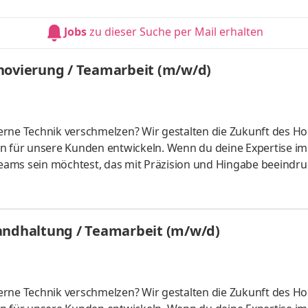
ürfnissen und ihren persönlichen Hörsituationen passen. Als
liche Erfahrung, deine Ideen und deinen Qualitätsanspruch a
Jobs
zu dieser Suche per Mail erhalten
Was erwa
novierung / Teamarbeit (m/w/d)
e Technik verschmelzen? Wir gestalten die Zukunft des Ho
en für unsere Kunden entwickeln. Wenn du deine Expertise im
eams sein möchtest, das mit Präzision und Hingabe beeindr
üllende Aufgabe. Hier kannst du deine Fähigkeiten entfalten u
arbeitest an spannenden Bau- und Renovierungsprojekten mit
est du die Bauteile in unserer Werkstatt vor und sorgst für
andhaltung / Teamarbeit (m/w/d)
e Technik verschmelzen? Wir gestalten die Zukunft des Ho