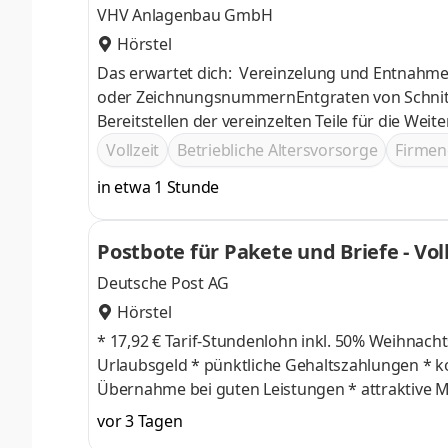
VHV Anlagenbau GmbH
Hörstel
Das er­war­tet dich: Vereinzelung und Entnahme von gelaserten BlechteilenOrdnen von Bauteilen nach Aufträgen
oder ZeichnungsnummernEntgraten von Schnittka
Bereitstellen der vereinzelten Teile für die We
Vollzeit
Betriebliche Altersvorsorge
Firmen
in etwa 1 Stunde
Postbote für Pakete und Briefe - Vol
Deutsche Post AG
Hörstel
* 17,92 € Tarif-Stundenlohn inkl. 50% Weihnachtsgeld * + 50% Weihnachtsgeld im November * + 
Urlaubsgeld * pünktliche Gehaltszahlungen * kostenlose Arbeitskleidung * bezahlte Einarbeitung * unbefristete
Übernahme bei guten Leistungen * attraktive Mitarbeiterangebote wie z.B. arbeitgeberfinanzierte betriebliche
Altersvorsorge, Fahrradleasing, Rabatte bei Mobilfunkanbietern, etc. Dein
vor 3 Tagen
Zustellung von Briefen und Paketen