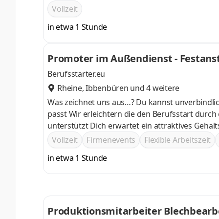
Vollzeit
in etwa 1 Stunde
Promoter im Außendienst - Festans
Berufsstarter.eu
Rheine
,
Ibbenbüren
und 4 weitere
Was zeichnet uns aus…? Du kannst unverbindlich bei einem Probetag testen, ob der Beruf im Außendienst zu dir
passt Wir erleichtern die den Berufsstart durch einen persönlichen Trainer, der dich die erste Zeit im Vertrieb
unterstützt Dich erwartet ein attraktives Gehaltspaket und regelmäßige Incentives Wir setzen auf deine
Weiterentwicklung durch Workshops und Weiter
Vollzeit
Firmenevents
Flexible Arbeitszeit
in etwa 1 Stunde
Produktionsmitarbeiter Blechbearb