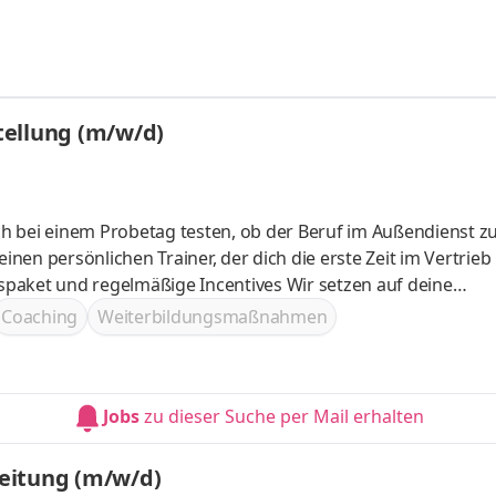
tellung (m/w/d)
bildungen – auch dein IHK-Zertifikat kannst du bei uns mac
Coaching
Weiterbildungsmaßnahmen
Jobs
zu dieser Suche per Mail erhalten
eitung (m/w/d)