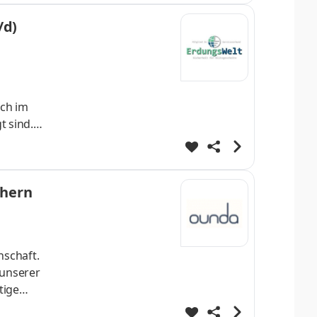
/d)
ch im
t sind.
ls 65
chern
nschaft.
 unserer
tige
zu