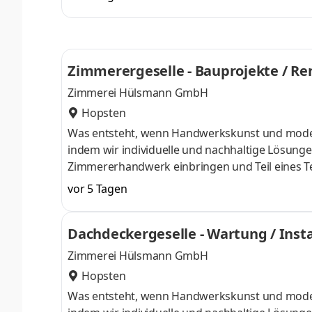
finden, die wirklich zu ihrem Alltag, ihren Bed
Hörakustikmeister kannst du bei uns deine fach
einbringen und Verantwortung übernehmen. 
Zimmerergeselle - Bauprojekte / Re
Zimmerei Hülsmann GmbH
Hopsten
Was entsteht, wenn Handwerkskunst und modern
indem wir individuelle und nachhaltige Lösung
Zimmererhandwerk einbringen und Teil eines T
Bauwerke realisiert, findest du bei uns eine erf
vor 5 Tagen
auf das sein, was du erschaffst. Aufgaben Du 
Bauplan und in enger Abstimmung im Team bereit
Dachdeckergeselle - Wartung / Inst
präzise Montage auf der Baustelle Dabei s
Zimmerei Hülsmann GmbH
Hopsten
Was entsteht, wenn Handwerkskunst und modern