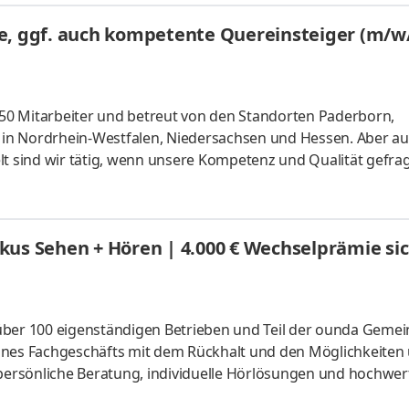
e, ggf. auch kompetente Quereinsteiger (m/w
50 Mitarbeiter und betreut von den Standorten Paderborn,
in Nordrhein-Westfalen, Niedersachsen und Hessen. Aber au
lt sind wir tätig, wenn unsere Kompetenz und Qualität gefrag
spannungsschutz-Anlagen mit modernster Technik und mehr a
einrichtungen im Dachbereich
kus Sehen + Hören | 4.000 € Wechselprämie si
über 100 eigenständigen Betrieben und Teil der ounda Gemei
ines Fachgeschäfts mit dem Rückhalt und den Möglichkeiten
ersönliche Beratung, individuelle Hörlösungen und hochwer
ik unterstützt uns dabei, für unsere Kundschaft Lösungen 