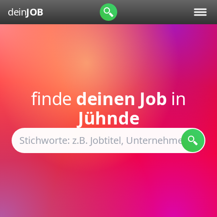
dein
JOB
finde
deinen Job
in
Jühnde