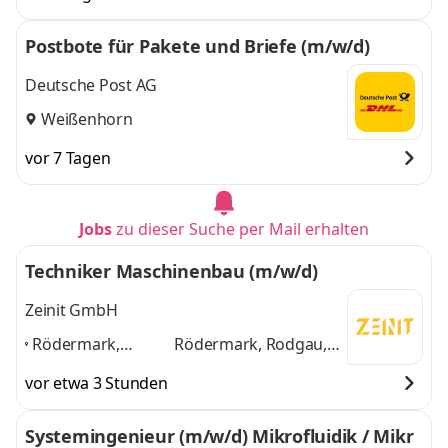
Postbote für Pakete und Briefe (m/w/d)
Deutsche Post AG
Weißenhorn
vor 7 Tagen
Jobs
zu dieser Suche per Mail erhalten
Techniker Maschinenbau (m/w/d)
Zeinit GmbH
Rödermark,
Rödermark, Rodgau,
Rodgau,
Offenbach,
vor etwa 3 Stunden
Offenbach,
Dietzenbach,
Dietzenbach,
Babenhausen,
Systemingenieur (m/w/d) Mikrofluidik / Mikr
Babenhausen,
Dreieich
und 4 weitere