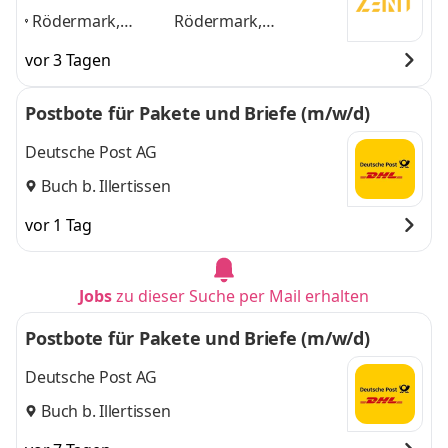
Rödermark,
Rödermark,
Offenbach,
Offenbach, Rodgau,
vor 3 Tagen
Rodgau,
Dietzenbach,
Dietzenbach,
Babenhausen,
Postbote für Pakete und Briefe (m/w/d)
Babenhausen,
Dreieich
und 4 weitere
Dreieich
,
Deutsche Post AG
Buch b. Illertissen
vor 1 Tag
Jobs
zu dieser Suche per Mail erhalten
Postbote für Pakete und Briefe (m/w/d)
Deutsche Post AG
Buch b. Illertissen