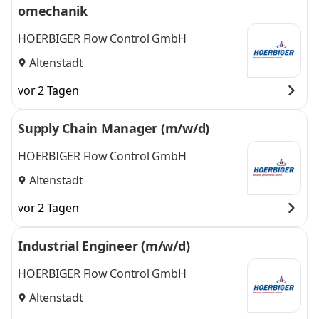
omechanik
Dreieich
,
HOERBIGER Flow Control GmbH
Altenstadt
vor 2 Tagen
Supply Chain Manager (m/w/d)
HOERBIGER Flow Control GmbH
Altenstadt
vor 2 Tagen
Industrial Engineer (m/w/d)
HOERBIGER Flow Control GmbH
Altenstadt