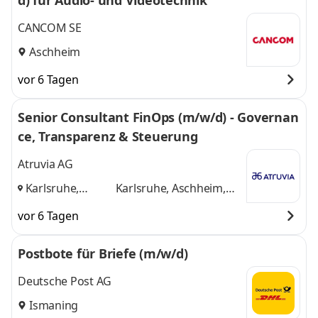
d) für Audio- und Videotechnik
CANCOM SE
Aschheim
vor 6 Tagen
Senior Consultant FinOps (m/w/d) - Governan
ce, Transparenz & Steuerung
Atruvia AG
Karlsruhe,
Karlsruhe, Aschheim,
Aschheim,
Münster
und 1 weitere
vor 6 Tagen
Münster
,
Postbote für Briefe (m/w/d)
Deutsche Post AG
Ismaning