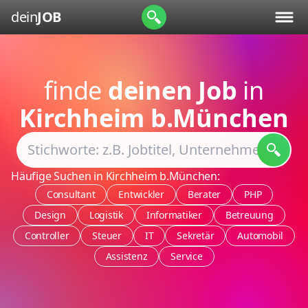
dein
JOB
finde
deinen Job
in
Kirchheim b.München
Häufige Suchen in Kirchheim b.München:
Consultant
Entwickler
Berater
PHP
Design
Logistik
Informatiker
Betreuung
Controller
Steuer
IT
Sekretär
Automobil
Assistenz
Service