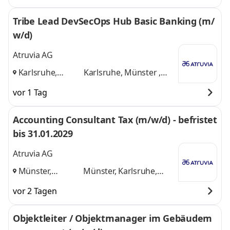
Tribe Lead DevSecOps Hub Basic Banking (m/
w/d)
Atruvia AG
Karlsruhe,
Karlsruhe, Münster ,
Münster ,
Aschheim
und 1 weitere
vor 1 Tag
Aschheim
,
Accounting Consultant Tax (m/w/d) - befristet
bis 31.01.2029
Atruvia AG
Münster,
Münster, Karlsruhe,
Karlsruhe,
Aschheim
und 1 weitere
vor 2 Tagen
Aschheim
,
Objektleiter / Objektmanager im Gebäudem