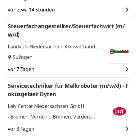
vor etwa 14 Stunden
Steuerfachangestellter/Steuerfachwirt (m/
w/d)
Landvolk Niedersachsen Kreisverband
Grafschaft Diepholz e.V.
Sulingen
vor 7 Tagen
Servicetechniker für Melkroboter (m/w/d) - F
okusgebiet Oyten
Lely Center Niedersachsen GmbH
Bremen, Verden,
Bremen, Verden,
Sittensen,
Sittensen, Rotenburg,
vor 3 Tagen
Rotenburg,
Sulingen
und 1 weitere
Sulingen
,