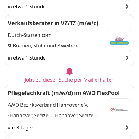
in etwa 1 Stunde
Verkaufsberater in VZ/TZ (m/w/d)
Durch-Starten.com
Bremen
,
Stuhr
und 8 weitere
in etwa 1 Stunde
Jobs
zu dieser Suche per Mail erhalten
Pflegefachkraft (m/w/d) im AWO FlexPool
AWO Bezirksverband Hannover e.V.
Hannover, Seelze,
Hannover, Seelze,
Lehrte, Marklohe,
Lehrte, Marklohe,
vor 3 Tagen
Bröckel,
Bröckel, Hildesheim,
Hildesheim,
Bremervörde, Hann.