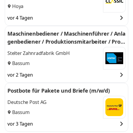
Hoya
vor 4 Tagen
Maschinenbediener / Maschinenführer / Anla
genbediener / Produktionsmitarbeiter / Prod
uktionshelfer (m/w/d) – CNC-Fertigung | Que
Stelter Zahnradfabrik GmbH
reinsteiger willkommen
Bassum
vor 2 Tagen
Postbote für Pakete und Briefe (m/w/d)
Deutsche Post AG
Bassum
vor 3 Tagen