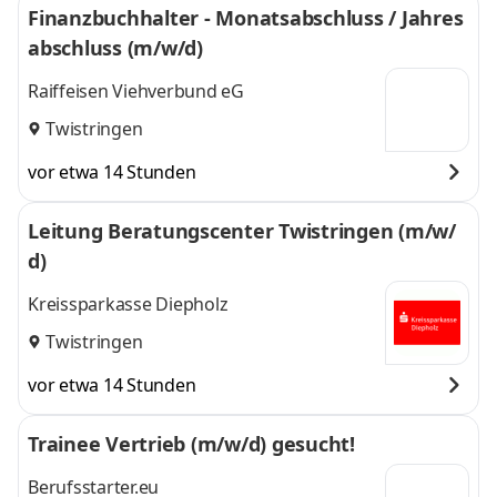
Finanzbuchhalter - Monatsabschluss / Jahres
Bremervörde,
Münden, Achim
und 7
abschluss (m/w/d)
Hann. Münden,
weitere
Achim
,
Raiffeisen Viehverbund eG
Twistringen
vor etwa 14 Stunden
Leitung Beratungscenter Twistringen (m/w/
d)
Kreissparkasse Diepholz
Twistringen
vor etwa 14 Stunden
Trainee Vertrieb (m/w/d) gesucht!
Berufsstarter.eu