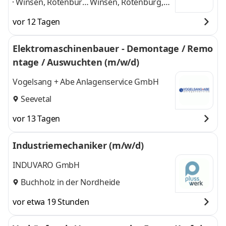
Winsen, Rotenburg,
Winsen, Rotenburg,
Neu Wulmstorf,
Neu Wulmstorf,
vor 12 Tagen
Hemmoor, Seevetal,
Hemmoor, Seevetal,
Bad Oldesloe,
Bad Oldesloe,
Elektromaschinenbauer - Demontage / Remo
Schneverdingen,
Schneverdingen,
ntage / Auswuchten (m/w/d)
Uelzen, Hamburg
,
Uelzen, Hamburg
und
6 weitere
Vogelsang + Abe Anlagenservice GmbH
Seevetal
vor 13 Tagen
Industriemechaniker (m/w/d)
INDUVARO GmbH
Buchholz in der Nordheide
vor etwa 19 Stunden