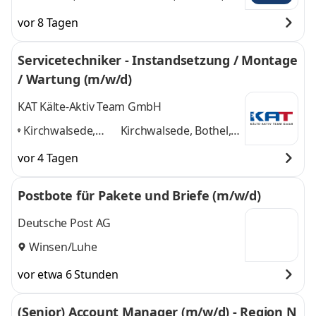
Seevetal,
Kirchheim bei
vor 8 Tagen
Kirchheim bei
München, Schmölln,
München,
Eschenburg
und 3
Servicetechniker - Instandsetzung / Montage
Schmölln,
weitere
/ Wartung (m/w/d)
Eschenburg
,
KAT Kälte-Aktiv Team GmbH
Kirchwalsede,
Kirchwalsede, Bothel,
Bothel,
Westerstede, Berlin,
vor 4 Tagen
Westerstede,
Seevetal
und 3 weitere
Berlin, Seevetal
,
Postbote für Pakete und Briefe (m/w/d)
Deutsche Post AG
Winsen/Luhe
vor etwa 6 Stunden
(Senior) Account Manager (m/w/d) - Region N