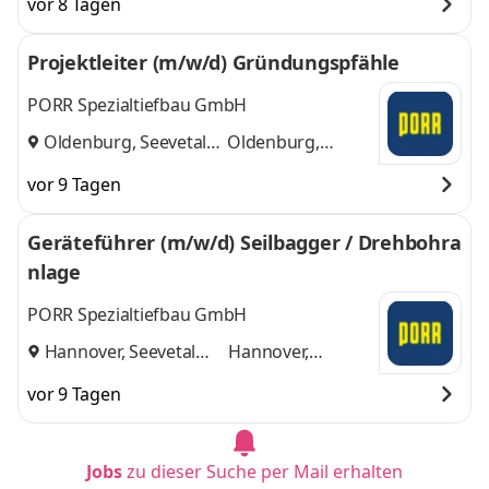
vor 8 Tagen
Seevetal (Region
Norddeutschland)
und
Norddeutschland)
,
1 weitere
Projektleiter (m/w/d) Gründungspfähle
PORR Spezialtiefbau GmbH
Oldenburg, Seevetal
Oldenburg,
und
Seevetal
vor 9 Tagen
Geräteführer (m/w/d) Seilbagger / Drehbohra
nlage
PORR Spezialtiefbau GmbH
Hannover, Seevetal
Hannover,
und
Seevetal
vor 9 Tagen
Jobs
zu dieser Suche per Mail erhalten