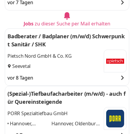
vor 7 Tagen
Seevetal
,
und 1 weitere
Jobs
zu dieser Suche per Mail erhalten
Badberater / Badplaner (m/w/d) Schwerpunk
t Sanitär / SHK
Pietsch Nord GmbH & Co. KG
Seevetal
vor 8 Tagen
(Spezial-)Tiefbaufacharbeiter (m/w/d) - auch f
ür Quereinsteigende
PORR Spezialtiefbau GmbH
Hannover,
Hannover, Oldenburg,
Oldenburg,
Seevetal (Region