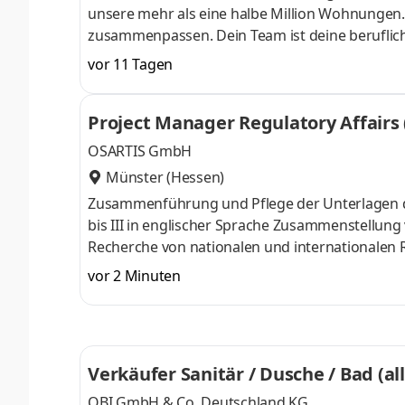
unsere mehr als eine halbe Million Wohnungen. 
zusammenpassen. Dein Team ist deine berufli
stellt euch professionell und engagiert den tä
vor 11 Tagen
aufeinander verlassen. Freu dich auf einen sic
Vonovia. V.ROCK IT. Aufgaben Du übernimmst d
Project Manager Regulatory Affairs
im Gala-Bau und arbeitest dabei eng mit dem R
OSARTIS GmbH
Münster (Hessen)
Zusammenführung und Pflege der Unterlagen d
bis III in englischer Sprache Zusammenstellung
Recherche von nationalen und internationalen 
Aufrechterhaltung der Zertifizierung / aZulas
vor 2 Minuten
verschiedenen Fachabteilungen Verwalten vo
Verkäufer Sanitär / Dusche / Bad (al
OBI GmbH & Co. Deutschland KG