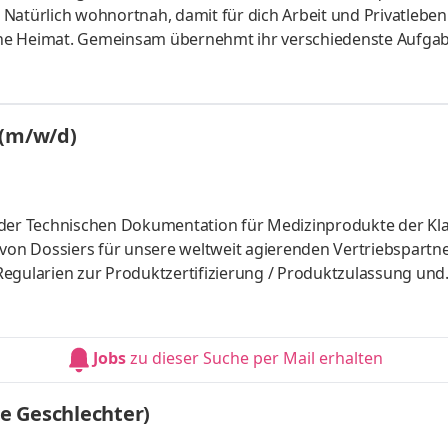
Natürlich wohnortnah, damit für dich Arbeit und Privatleben
che Heimat. Gemeinsam übernehmt ihr verschiedenste Aufga
glichen Herausforderungen. Ihr kennt euch und könnt euch
heren Arbeitsplatz in einem guten Betriebsklima. Komm ins Te
ie Ergebnis- und Leistungsverantwortung für unsere Nieder
 (m/w/d)
egionalle
er Technischen Dokumentation für Medizinprodukte der Kla
 von Dossiers für unsere weltweit agierenden Vertriebspartn
Regularien zur Produktzertifizierung / Produktzulassung und
sung innerhalb und außerhalb der CE-Region Zusammenarbeit 
n Dokumenten Pflege von Datenbanken
Jobs
zu dieser Suche per Mail erhalten
le Geschlechter)