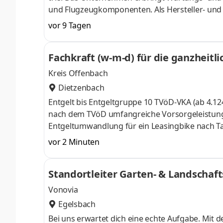
und Flug­zeug­kom­po­nen­ten. Als Her­stel­ler- und 
reich Fa­ser­ver­bund­kom­po­nen­ten und Vereisun
vor 9 Tagen
der Ober­flä­chen­be­hand­lung von Flug­zeug­kom­po
Präzision GmbH sucht für den Standort Egelsb
Fachkraft (w-m-d) für die ganzheit
Kreis Offenbach
Dietzenbach
Entgelt bis Entgeltgruppe 10 TVöD-VKA (ab 4.124,53 € br
nach dem TVöD umfangreiche Vorsorgeleistungen für Ihre Absicherung im Alter Möglichkeit der
Entgeltumwandlung für ein Leasingbike nach Tarifvertrag JobTicket Premium ohne Eigenbeteili
Tarifgebiete des Rhein-Main-Verkehrsverbundes mit Mitfahrregelung abwe
vor 2 Minuten
Tätigkeit familienfreundliche Arbeitsbedingungen, flexible Arbeitszeitgestaltung und die Möglichkeit von Homeoffice
im Rahmen der dienstlichen Belange
Standortleiter Garten- & Landschaft
Vonovia
Egelsbach
Bei uns erwartet dich eine echte Aufgabe. Mit