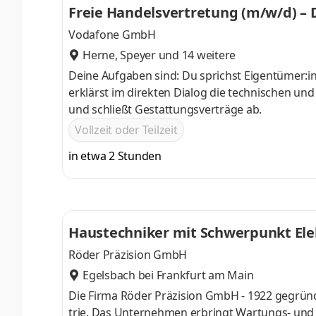
Freie Handelsvertretung (m/w/d) – 
Niederla
Vodafone GmbH
Herne
,
Speyer
und 14 weitere
Deine Aufgaben sind: Du sprichst Eigentümer:i
erklärst im direkten Dialog die technischen und
und schließt Gestattungsverträge ab.
Vollzeit oder Teilzeit
in etwa 2 Stunden
Haustechniker mit Schwerpunkt Ele
Röder Präzision GmbH
Egelsbach bei Frankfurt am Main
Die Firma Röder Präzision GmbH - 1922 gegründet - ist
trie. Das Un­ter­neh­men er­bringt War­tungs- und I