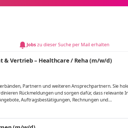
Jobs
zu dieser Suche per Mail erhalten
 Vertrieb – Healthcare / Reha (m/w/d)
 Verbänden, Partnern und weiteren Ansprechpartnern. Sie hol
dinieren Rückmeldungen und sorgen dafür, dass relevante I
en Angebote, Auftragsbestätigungen, Rechnungen und
en Sie bei der Pflege von Auftrags- sowie Umsatzübersichte
d Nachverfolgung. Sie pflegen und aktualisieren Inhalte,
Content-Management-System, in Business Central sowie auf
emen (m/w/d)
schaffung und Pflege