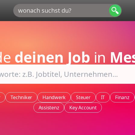
de
deinen Job
in
Mes
r
Techniker
Handwerk
Steuer
IT
Finanz
Assistenz
Key Account