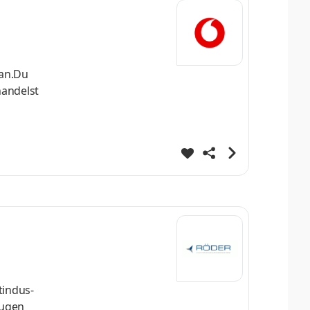
 an.Du
handelst
­in­dus­
eu­gen