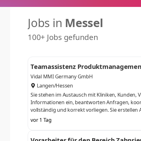
Jobs in
Messel
100+ Jobs gefunden
Teamassistenz Produktmanagement &
Vidal MMI Germany GmbH
Langen/Hessen
Sie stehen im Austausch mit Kliniken, Kunden,
Informationen ein, beantworten Anfragen, koor
vollständig und korrekt vorliegen. Sie erstell
Verkaufsunterlagen. Darüber hinaus unterstütz
vor 1 Tag
sorgen für eine strukturierte Dokumentation un
Datenbanken und Systeme – unter anderem im 
Vorarbeiter für den Bereich Zahnri
digitalen Plattformen. Dazu gehört auch die Be