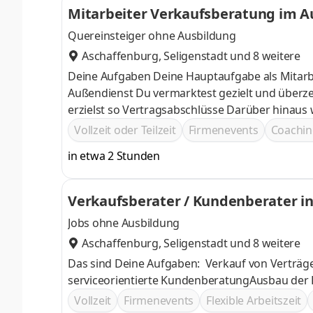
Mitarbeiter Verkaufsberatung im A
Quereinsteiger ohne Ausbildung
Aschaffenburg
,
Seligenstadt
und 8 weitere
Deine Aufgaben Deine Hauptaufgabe als Mitarb
Außendienst Du vermarktest gezielt und überzeugend Telekommunikations- und Energiepremiumprodukte und
erzielst so Vertragsabschlüsse Darüber hinaus wendest du deine gewonnenen Erfahrungen an, um die
Vertriebsprozesse im Team immer weiterzuent
Vollzeit oder Teilzeit
Firmenevents
Coachin
in etwa 2 Stunden
Verkaufsberater / Kundenberater in
Jobs ohne Ausbildung
Aschaffenburg
,
Seligenstadt
und 8 weitere
Das sind Deine Aufgaben: Verkauf von Verträ
serviceorientierte KundenberatungAusbau der
Vollzeit
Firmenevents
Flexible Arbeitszeit