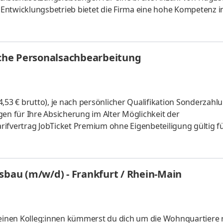
Ent­wick­lungs­be­trieb bie­tet die Fir­ma eine ho­he Kom­pe­tenz 
gsschutzanlagen so­wie ein gro­ßes Ver­fah­rens­spek­trum im B
­nen­ten aus Edel­stahl-, Alu­mi­ni­um- und Ti­tan­le­gie­run­gen. 
ach bei Frankfurt am Main zum n
liche Personalsachbearbeitung
utto), je nach persönlicher Qualifikation Sonderzahlungen
gung gültig für alle
chslungsreiche und anspruchsvolle
sbau (m/w/d) - Frankfurt / Rhein-Main
 deinen Kolleg:innen kümmerst du dich um die Wohnquartiere