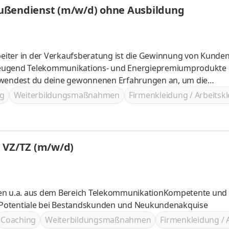
ußendienst (m/w/d) ohne Ausbildung
eiter in der Verkaufsberatung ist die Gewinnung von Kunde
wickeln
g
Weiterbildungsmaßnahmen
Firmenkleidung / Arbeitsk
 VZ/TZ (m/w/d)
gen u.a. aus dem Bereich TelekommunikationKompetente und
 Potentiale bei Bestandskunden und Neukundenakquise
Coaching
Weiterbildungsmaßnahmen
Firmenkleidung / 