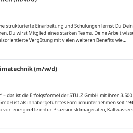
ne strukturierte Einarbeitung und Schulungen lernst Du Dein
tglied eines starken Teams. Deine Arbeit wissen wir zu
nisorientierte Vergütung mit vielen weiteren Benefits wie
etrieblichen Altersvorsorge, zusätzliche betriebliche
erer Kantine, kostenfreier Parkplatz, Bikeleasing, kostenlo
Klimatechnik (m/w/d)
 – das ist die Erfolgs­formel der STULZ GmbH mit ihren 3.500
GmbH ist als inhaber­ge­führtes Familien­unter­nehmen seit 19
b von energie­effi­zienten Präzi­sions­klima­geräten, Kalt­wasser
an­bieter – speziell für betriebs­sichere Anwendungen wie bei
nd­orten bieten wir unseren Mit­arbeitern (m/w/d) die Mög­lich
u­entwickeln. Wir suchen zum nächstmöglichen Zeitpunkt für u