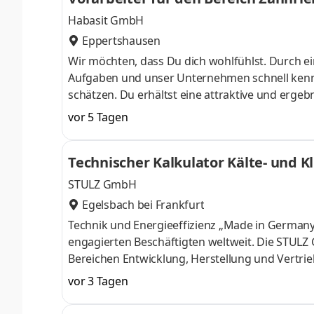
Habasit GmbH
Eppertshausen
Wir möchten, dass Du dich wohlfühlst. Durch ei
Aufgaben und unser Unternehmen schnell kennen. Du wirst Mi
schätzen. Du erhältst eine attraktive und ergeb
vermögenswirksamen Leistungen, Zuschuss zur b
vor 5 Tagen
Krankenversicherung, Essensgeldzuschuss in uns
Getränke ….
Technischer Kalkulator Kälte- und 
STULZ GmbH
Egelsbach bei Frankfurt
Technik und Energieeffizienz „Made in Germany“
engagierten Beschäf­tigten weltweit. Die STULZ 
Bereichen Ent­wick­lung, Hers­tellung und Vert­rie
und Air-Handlern der weltweit führende Lösungs­
vor 3 Tagen
weise Rechen­zentren. An unseren welt­weiten Sta
sich inter­national zu engagieren und weiter­z