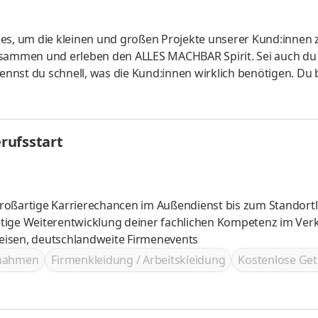
les, um die kleinen und großen Projekte unserer Kund:innen 
usammen und erleben den ALLES MACHBAR Spirit. Sei auch du 
kennst du schnell, was die Kund:innen wirklich benötigen. Du 
nd um Dusche, WC oder Badewanne. Bei Bad-Projekten stehst d
für ein positives OBI Erlebnis. Verkaufstalente und
willkommen! Aufgaben Freundliche und aktive Ansprache unser
rufsstart
on Frag
roßartige Karrierechancen im Außendienst bis zum Standortl
ves, tolle Reisen, deutschlandweite Firmenevents
ßnahmen
Firmenkleidung / Arbeitskleidung
Kostenlose Get