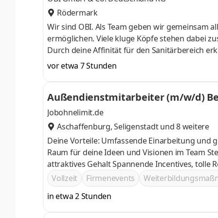
Rödermark
Wir sind OBI. Als Team geben wir gemeinsam al
ermöglichen. Viele kluge Köpfe stehen dabei z
Durch deine Affinität für den Sanitärbereich er
erste:r Ansprechpartner:in für alle Fragen ru
vor etwa 7 Stunden
Kund:innen mit Fachwissen zur Seite und sorgst 
Quereinsteiger:innen sind jederzeit herzlich 
Außendienstmitarbeiter (m/w/d) Be
Kund:innen im Bereich Sanitär Beantwortung v
Jobohnelimit.de
Aschaffenburg
,
Seligenstadt
und 8 weitere
Deine Vorteile: Umfassende Einarbeitung und g
Raum für deine Ideen und Visionen im Team Stetige Weiterentwicklung deiner fachlichen Kompetenz im Verkauf und
attraktives Gehalt Spannende Incenti
Vollzeit
Firmenevents
Weiterbildungsma
in etwa 2 Stunden