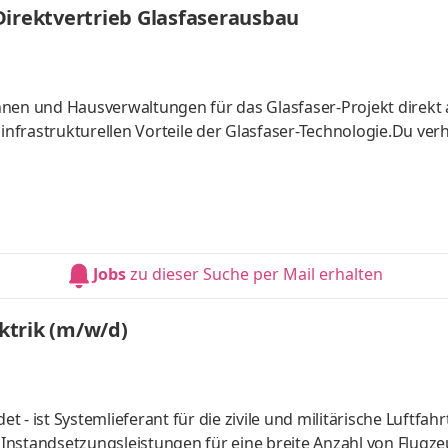
Direktvertrieb Glasfaserausbau
nnen und Hausverwaltungen für das Glasfaser-Projekt direkt
 infrastrukturellen Vorteile der Glasfaser-Technologie.Du ver
Jobs
zu dieser Suche per Mail erhalten
ktrik (m/w/d)
 Sys­tem­lie­fe­rant für die zi­vi­le und mi­li­tä­ri­sche Luft­fahrt
n­stand­set­zungs­leis­tun­gen für eine brei­te An­zahl von Flug­z