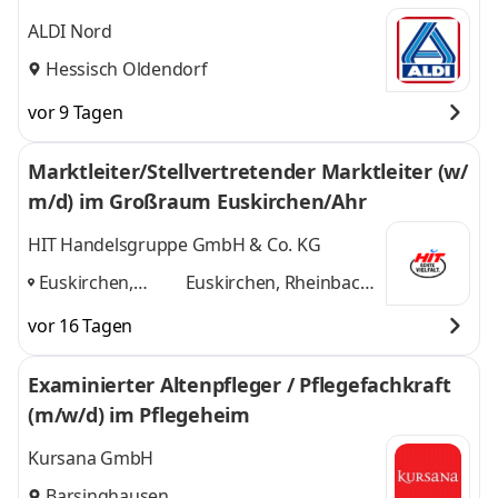
ALDI Nord
Hessisch Oldendorf
vor 9 Tagen
Marktleiter/Stellvertretender Marktleiter (w/
m/d) im Großraum Euskirchen/Ahr
HIT Handelsgruppe GmbH & Co. KG
Euskirchen,
Euskirchen, Rheinbach,
Rheinbach, Bad
Bad Neuenahr
und 1
vor 16 Tagen
Neuenahr
,
weitere
Examinierter Altenpfleger / Pflegefachkraft
(m/w/d) im Pflegeheim
Kursana GmbH
Barsinghausen