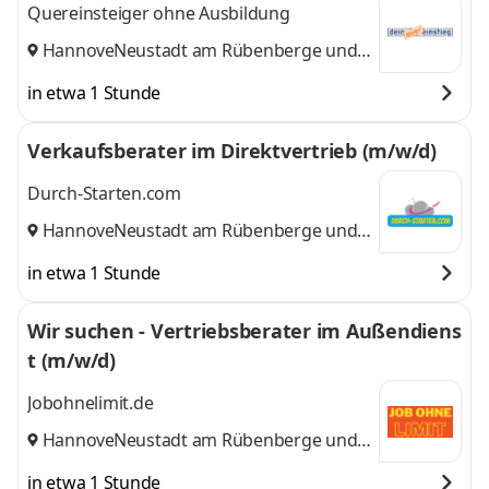
Quereinsteiger ohne Ausbildung
Hannover
Neustadt am Rübenberge
,
und 9
weitere
in etwa 1 Stunde
Verkaufsberater im Direktvertrieb (m/w/d)
Durch-Starten.com
Hannover
Neustadt am Rübenberge
,
und 9
weitere
in etwa 1 Stunde
Wir suchen - Vertriebsberater im Außendiens
t (m/w/d)
Jobohnelimit.de
Hannover
Neustadt am Rübenberge
,
und 9
weitere
in etwa 1 Stunde