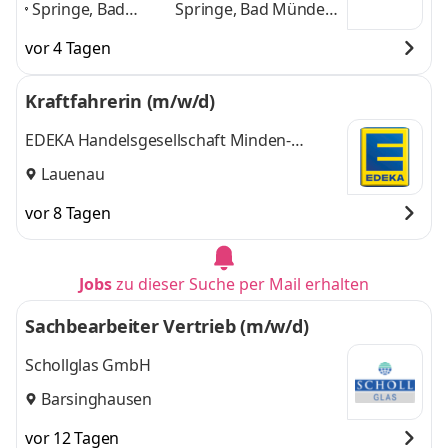
Springe, Bad
Springe, Bad Münder
Münder am
am Deister, Lauenau,
vor 4 Tagen
Deister, Lauenau,
Hessisch Oldendorf,
Hessisch
Algermissen
und 3
Kraftfahrerin (m/w/d)
Oldendorf,
weitere
Algermissen
,
EDEKA Handelsgesellschaft Minden-
Hannover mbH
Lauenau
vor 8 Tagen
Jobs
zu dieser Suche per Mail erhalten
Sachbearbeiter Vertrieb (m/w/d)
Schollglas GmbH
Barsinghausen
vor 12 Tagen