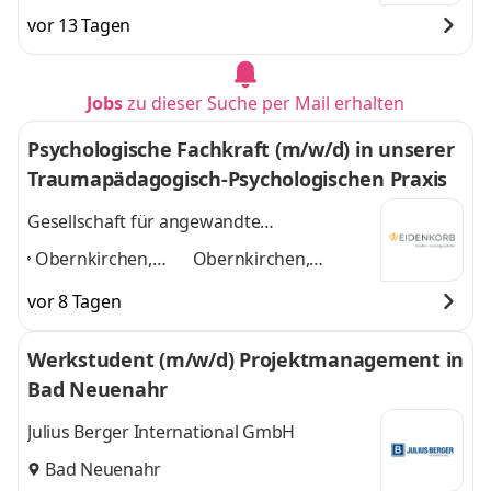
vor 13 Tagen
Jobs
zu dieser Suche per Mail erhalten
Psychologische Fachkraft (m/w/d) in unserer
Traumapädagogisch-Psychologischen Praxis
Gesellschaft für angewandte
Sozialpädagogik und Therapie mbH
Obernkirchen,
Obernkirchen,
Bückeburg,
Bückeburg,
vor 8 Tagen
Stadthagen,
Stadthagen, Minden,
Minden, Bad
Bad Nenndorf, Porta
Werkstudent (m/w/d) Projektmanagement in
Nenndorf, Porta
Westfalica
und 4
Bad Neuenahr
Westfalica
,
weitere
Julius Berger International GmbH
Bad Neuenahr