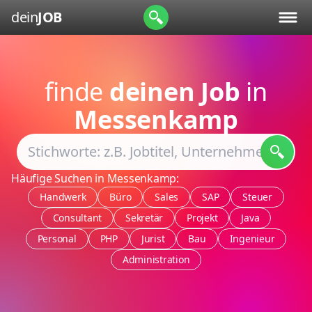
dein
JOB
finde
deinen Job
in
Messenkamp
Häufige Suchen in Messenkamp:
Handwerk
Büro
Sales
SAP
Steuer
Consultant
Sekretär
Projekt
Java
Personal
PHP
Jurist
Bau
Ingenieur
Administration