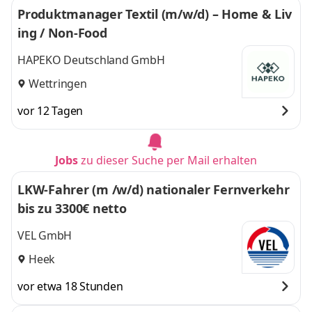
Produktmanager Textil (m/w/d) – Home & Liv
Ochtrup, Wickede
,
Wickede
und 4 weitere
ing / Non-Food
HAPEKO Deutschland GmbH
Wettringen
vor 12 Tagen
Jobs
zu dieser Suche per Mail erhalten
LKW-Fahrer (m /w/d) nationaler Fernverkehr
bis zu 3300€ netto
VEL GmbH
Heek
vor etwa 18 Stunden