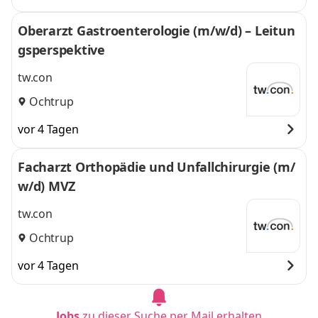
Oberarzt Gastroenterologie (m/w/d) – Leitun
gsperspektive
tw.con
Ochtrup
vor 4 Tagen
Facharzt Orthopädie und Unfallchirurgie (m/
w/d) MVZ
tw.con
Ochtrup
vor 4 Tagen
Jobs
zu dieser Suche per Mail erhalten