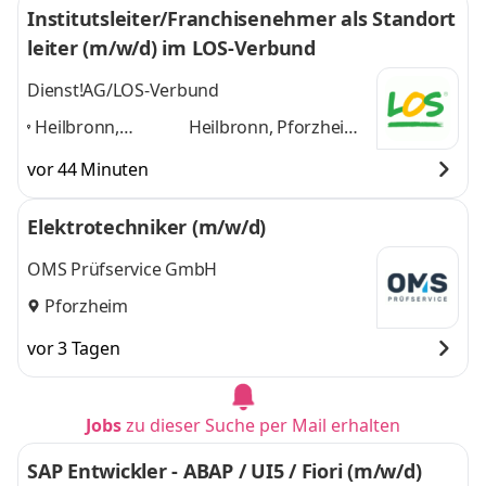
Institutsleiter/Franchisenehmer als Standort
leiter (m/w/d) im LOS-Verbund
Dienst!AG/LOS-Verbund
Heilbronn,
Heilbronn, Pforzheim,
Pforzheim,
Esslingen, Böblingen,
vor 44 Minuten
Esslingen,
Sindelfingen, Tübingen
Böblingen,
und 4 weitere
Elektrotechniker (m/w/d)
Sindelfingen,
Tübingen
,
OMS Prüfservice GmbH
Pforzheim
vor 3 Tagen
Jobs
zu dieser Suche per Mail erhalten
SAP Entwickler - ABAP / UI5 / Fiori (m/w/d)