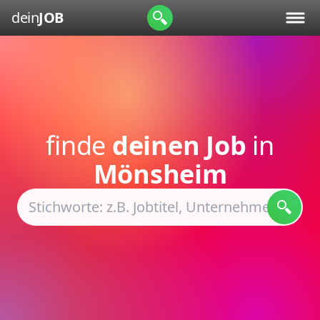
dein
JOB
finde
deinen Job
in
Mönsheim