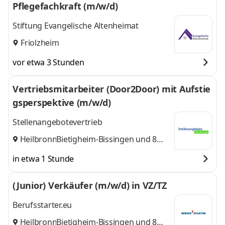
Pflegefachkraft (m/w/d)
Stiftung Evangelische Altenheimat
Friolzheim
vor etwa 3 Stunden
Vertriebsmitarbeiter (Door2Door) mit Aufstie
gsperspektive (m/w/d)
Stellenangebotevertrieb
Heilbronn
Bietigheim-Bissingen
,
und 8
weitere
in etwa 1 Stunde
(Junior) Verkäufer (m/w/d) in VZ/TZ
Berufsstarter.eu
Heilbronn
Bietigheim-Bissingen
,
und 8