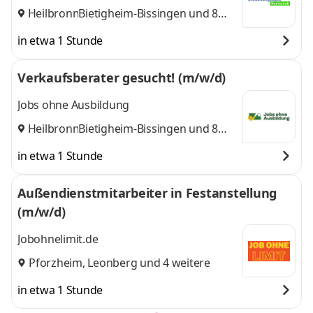
Heilbronn
Bietigheim-Bissingen
,
und 8
weitere
in etwa 1 Stunde
Verkaufsberater gesucht! (m/w/d)
Jobs ohne Ausbildung
Heilbronn
Bietigheim-Bissingen
,
und 8
weitere
in etwa 1 Stunde
Außendienstmitarbeiter in Festanstellung
(m/w/d)
Jobohnelimit.de
Pforzheim
,
Leonberg
und 4 weitere
in etwa 1 Stunde