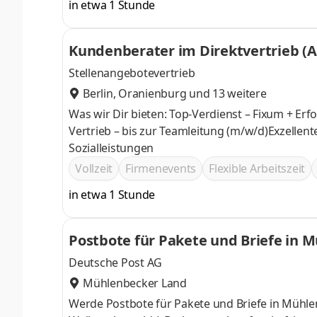
in etwa 1 Stunde
Kundenberater im Direktvertrieb (
Stellenangebotevertrieb
Berlin
,
Oranienburg
und 13 weitere
Was wir Dir bieten: Top-Verdienst – Fixum + Er
Vertrieb – bis zur Teamleitung (m/w/d)Exzellen
Sozialleistungen
Vollzeit
Firmenevents
Flexible Arbeitszeit
in etwa 1 Stunde
Postbote für Pakete und Briefe in 
Deutsche Post AG
Mühlenbecker Land
Werde Postbote für Pakete und Briefe in Mühlenbeck Was wir bieten * 17,92 € Tarif-Stundenlo