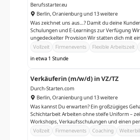
Berufsstarter.eu
Berlin
,
Oranienburg
und 13 weitere
Was zeichnet uns aus…? Damit du deine Kunden bestens beraten kannst, stellen wir einen eigenen Trainer,
Schulungen und E-Learnings zur Verfügung Wir 
ungedeckelter Provision Wir statten dich mit einem optimierten Tablet aus, damit du im Außendienst mobil und
flexibel arbeiten kannst Bei u
Vollzeit
Firmenevents
Flexible Arbeitszeit
in etwa 1 Stunde
Verkäuferin (m/w/d) in VZ/TZ
Durch-Starten.com
Berlin
,
Oranienburg
und 13 weitere
Was kannst Du erwarten? Ein großzügiges Gehalt und regelmäßige Mitarbeiterevents Flexible Arbeitszeiten statt
Schichtarbeit Arbeiten ohne steife Uniform – zeig uns lieber Deine Persönlichkeit Gründliche Einarbeitung durch
Workshops, Verkaufsschulungen und einen pers
Vollzeit
Firmenevents
Coaching
Weiterb