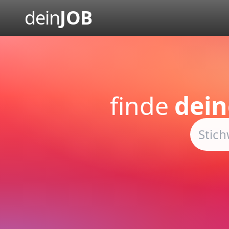
dein
JOB
finde
dein