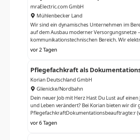
mraElectric.com GmbH
Mühlenbecker Land
Wir sind ein dynamisches Unternehmen im Bere
auf dem Ausbau moderner Versorgungsnetze – 
kommunikationstechnischen Bereich. Wir elektr
planen, realisieren und optimieren Versorgungs
vor 2 Tagen
Freileitungsumstellung, Rückbau und Abstimmun
sicheren und zukunftsfähigen Netzbetrieb. Au
Pflegefachkraft als Dokumentation
Kabelleitungsbau unter Berücksichtigung der wi
Korian Deutschland GmbH
Glienicke/Nordbahn
Dein neuer Job mit Herz Hast Du Lust auf einen Jo
und Leben verändert? Bei Korian bieten wir dir
PflegefachkraftDokumentationsbeauftragte:r (w
Bewohner:innen bereichert. Das bringst Du als
vor 6 Tagen
Herzen. Deswegen suchen wir nach kompetente
mit uns das Leben dieser Menschen zu bereichern