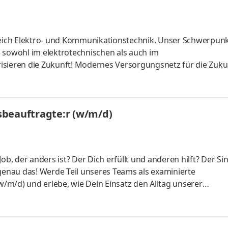
ich Elektro- und Kommunikationstechnik. Unser Schwerpunkt
sowohl im elektrotechnischen als auch im
isieren die Zukunft! Modernes Versorgungsnetz für die Zuku
netze von Hausanschlüssen bis 20 kV inklusive
gen mit Netzbetreibern. Vertrauen Sie auf unser Komplettp
fgaben Eigenverantwortliche Durchführung von Bauprojekten
sbeauftragte:r (w/m/d)
rtschaftlichen und technischen Zielsetzung
b, der anders ist? Der Dich erfüllt und anderen hilft? Der Sinn
 genau das! Werde Teil unseres Teams als examinierte
/m/d) und erlebe, wie Dein Einsatz den Alltag unserer
 Pflegefachkraft (w/m/d) mit Unsere Bewohner:innen liegen 
n und herzlichen Teamplayern (w/m/d), die Lust haben, ge
. Über Korian „Jeden in Zeiten der Verletzlichkeit in seiner