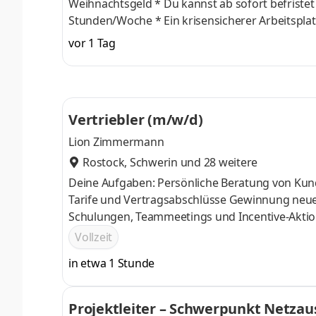
Weihnachtsgeld * Du kannst ab sofort befristet 6 Monate in Vollzeit mit der Option auf Verlängerung starten * 38,5
Stunden/Woche * Ein krisensicherer Arbeitsplatz, garantierte Gehaltssteigerung gemäß Tarifvertrag und pünktliche
Gehaltszahlungen * Möglichkeit der Auszahlung von Überstunden * Kostenlose Bereitstellung von hochwertiger
vor 1 Tag
Arbeitskleidung
Vertriebler (m/w/d)
Lion Zimmermann
Rostock
,
Schwerin
und 28 weitere
Deine Aufgaben: Persönliche Beratung von Kunden zu Internet-, TV- und Mobilfunkprodukten Verkauf passender
Tarife und Vertragsabschlüsse Gewinnung neuer Kunden sowie Betreuung von Bestandskunden Teilnahme an
Schulungen, Teammeetings und Incentive-Akti
Vollzeit
in etwa 1 Stunde
Projektleiter – Schwerpunkt Netzau