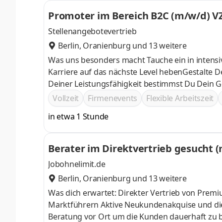
Promoter im Bereich B2C (m/w/d) V
Stellenangebotevertrieb
Berlin
,
Oranienburg
und 13 weitere
Was uns besonders macht Tauche ein in intensi
Karriere auf das nächste Level hebenGestalte De
Deiner Leistungsfähigkeit bestimmst Du Dein Ge
Raum für ein erfülltes Leben außerhalb der Arbe
Vollzeit
Firmenevents
Flexible Arbeitszeit
zu der Selbstständigkeit Zeig uns Dein Bestes 
in etwa 1 Stunde
zum Beispiel Abenteuerreisen ins Ausland
Berater im Direktvertrieb gesucht 
Jobohnelimit.de
Berlin
,
Oranienburg
und 13 weitere
Was dich erwartet: Direkter Vertrieb von Prem
Marktführern Aktive Neukundenakquise und die gewissenhafte Betreuung von bestehenden Kunden Persönliche
Beratung vor Ort um die Kunden dauerhaft zu b