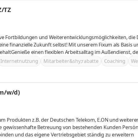
Z/TZ
ve Fortbildungen und Weiterentwicklungsmöglichkeiten, die 
ine finanzielle Zukunft selbst! Mit unserem Fixum als Basis u
haltGenieße einen flexiblen Arbeitsalltag im Außendienst, de
it lässtWir öffnen Türen zu grenzenlosen Karrieremöglichkeit
Internetnutzung
Mitarbeiter&shy;rabatte
Coaching
We
und erlebe aufregende Incentives, die Deine Leistungen beloh
(m/w/d)
ium Produkten z.B. der Deutschen Telekom, E.ON und weitere
inden und das eigene Vertriebsgebiet ständig zu erweitern