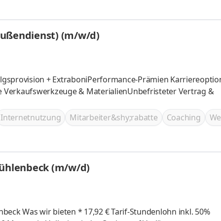
Außendienst) (m/w/d)
folgsprovision + ExtraboniPerformance-Prämien Karriereopti
te Verkaufswerkzeuge & MaterialienUnbefristeter Vertrag &
Internetnutzung
Mitarbeiter&shy;rabatte
Coaching
We
Mühlenbeck (m/w/d)
hn inkl. 50%