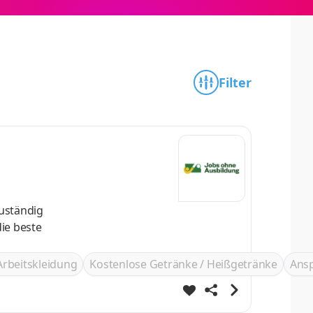
Filter
zuständig
ie beste
Arbeitskleidung
Kostenlose Getränke / Heißgetränke
Ans