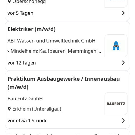
Oberschönegg
vor 5 Tagen
Elektriker (m/w/d)
ABT Wasser- und Umwelttechnik GmbH
Mindelheim; Kaufbeuren; Memmingen;
Türkheim; Buchloe; Landsberg a.L;
vor 12 Tagen
Krumbach
Praktikum Ausbaugewerke / Innenausbau
(m/w/d)
Bau-Fritz GmbH
Erkheim (Unterallgäu)
vor etwa 1 Stunde