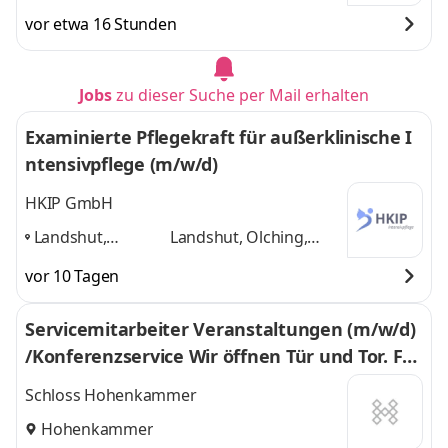
vor etwa 16 Stunden
Jobs
zu dieser Suche per Mail erhalten
Examinierte Pflegekraft für außerklinische I
ntensivpflege (m/w/d)
HKIP GmbH
Landshut,
Landshut, Olching,
Olching, Biburg,
Biburg, Ingolstadt,
vor 10 Tagen
Ingolstadt,
Wolnzach
und 3
Wolnzach
,
weitere
Servicemitarbeiter Veranstaltungen (m/w/d)
/Konferenzservice Wir öffnen Tür und Tor. Für
aufmerksame Frohnaturen.
Schloss Hohenkammer
Hohenkammer