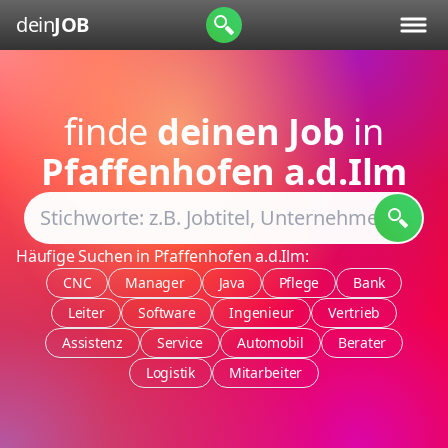
dein
JOB
finde
deinen Job
in
Pfaffenhofen a.d.Ilm
Häufige Suchen in Pfaffenhofen a.d.Ilm:
CNC
Manager
Java
Pflege
Bank
Leiter
Software
Ingenieur
Vertrieb
Assistenz
Service
Automobil
Berater
Logistik
Mitarbeiter