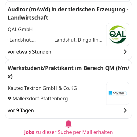
Auditor (m/w/d) in der tierischen Erzeugung -
Landwirtschaft
QAL GmbH
Landshut,
Landshut, Dingolfing,
Dingolfing,
Vilsbiburg,
vor etwa 5 Stunden
Vilsbiburg,
Eggenfelden,
Eggenfelden,
Pfarrkirchen, Passau,
Werkstudent/Praktikant im Bereich QM (f/m/
Pfarrkirchen,
Deggendorf,
x)
Passau,
Straubing, Regen
und
Deggendorf,
7 weitere
Kautex Textron GmbH & Co.KG
Straubing, Regen
,
Mallersdorf-Pfaffenberg
vor 9 Tagen
Jobs
zu dieser Suche per Mail erhalten