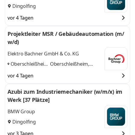
Dingolfing
vor 4 Tagen
Projektleiter MSR / Gebäudeautomation (m/
w/d)
Elektro Bachner GmbH & Co. KG
Oberschleißheim,
Oberschleißheim,
Dingolfing,
Dingolfing, Leipzig
und
vor 4 Tagen
Leipzig
,
1 weitere
Azubi zum Industriemechaniker (w/m/x) im
Werk [37 Plätze]
BMW Group
Dingolfing
vor 3 Tagen