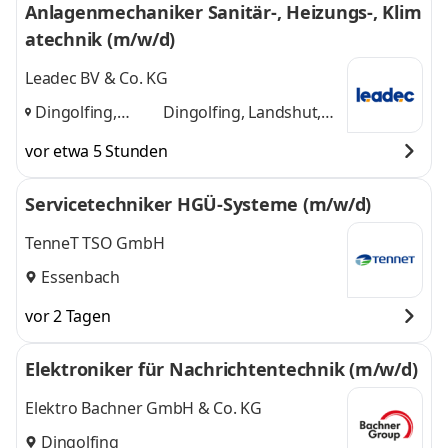
Anlagenmechaniker Sanitär-, Heizungs-, Klim
atechnik (m/w/d)
Leadec BV & Co. KG
Dingolfing,
Dingolfing, Landshut,
Landshut,
München
und 1 weitere
vor etwa 5 Stunden
München
,
Servicetechniker HGÜ-Systeme (m/w/d)
TenneT TSO GmbH
Essenbach
vor 2 Tagen
Elektroniker für Nachrichtentechnik (m/w/d)
Elektro Bachner GmbH & Co. KG
Dingolfing