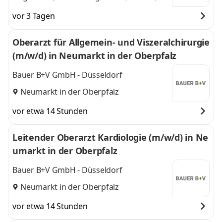
Traunstein,
Traunstein,
vor 3 Tagen
Schwandorf,
Schwandorf,
Neumarkt i.d.OPf.,
Neumarkt i.d.OPf.,
Oberarzt für Allgemein- und Viszeralchirurgie
Marktheidenfeld,
Marktheidenfeld,
(m/w/d) in Neumarkt in der Oberpfalz
Schweinfurt,
Schweinfurt, Kempten
Kempten
,
und 5 weitere
Bauer B+V GmbH - Düsseldorf
Neumarkt in der Oberpfalz
vor etwa 14 Stunden
Leitender Oberarzt Kardiologie (m/w/d) in Ne
umarkt in der Oberpfalz
Bauer B+V GmbH - Düsseldorf
Neumarkt in der Oberpfalz
vor etwa 14 Stunden