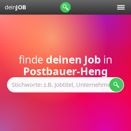
dein
JOB
finde
deinen Job
in
Postbauer-Heng