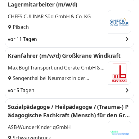
Lagermitarbeiter (m/w/d)
CHEFS CULINAR Süd GmbH & Co. KG
Pilsach
vor 11 Tagen
Kranfahrer (m/w/d) Großkrane Windkraft
Max Bögl Transport und Geräte GmbH &
Co. KG
Sengenthal bei Neumarkt in der
Oberpfalz
vor 5 Tagen
Sozialpädagoge / Heilpädagoge / (Trauma-) P
ädagogische Fachkraft (Mensch) für den Gru
ppendienst in traumapädagogisch-therapeut
ASB-WunderKinder gGmbH
ischer Intensivwohngruppe
Schwarzenbruck