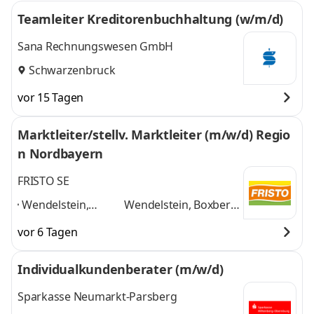
Teamleiter Kreditorenbuchhaltung (w/m/d)
Sana Rechnungswesen GmbH
Schwarzenbruck
vor 15 Tagen
Marktleiter/stellv. Marktleiter (m/w/d) Regio
n Nordbayern
FRISTO SE
Wendelstein,
Wendelstein, Boxberg,
Boxberg, Roßtal,
Roßtal, Pleinfeld, Bad
vor 6 Tagen
Pleinfeld, Bad
Mergentheim,
Mergentheim,
Allersberg,
Individualkundenberater (m/w/d)
Allersberg,
Rednitzhembach,
Rednitzhembach,
Freystadt
und 6
Sparkasse Neumarkt-Parsberg
Freystadt
,
weitere