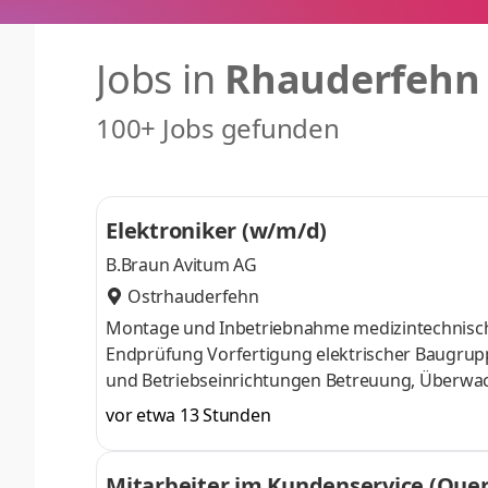
Jobs in
Rhauderfehn
100+ Jobs gefunden
Elektroniker (w/m/d)
B.Braun Avitum AG
Ostrhauderfehn
Montage und Inbetriebnahme medizintechnische
Endprüfung Vorfertigung elektrischer Baugrupp
und Betriebseinrichtungen Betreuung, Überwa
Systemen Fehleranalyse und Störungsbeseitigun
vor etwa 13 Stunden
Sicherstellung eines reibungslosen Produktion
Telefonischer Support bei technischen Fragest
Mitarbeiter im Kundenservice (Quer
Wartungs-, Prüf- und Servicearbeiten gemäß ge