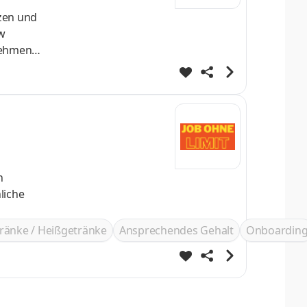
tzen und
w
rnehmen
n
ränke / Heißgetränke
Ansprechendes Gehalt
Onboardin