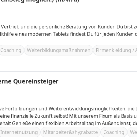
 Vertrieb und die persönliche Beratung von Kunden Du bist 
ithilfe eines modernen Tablets findest Du für jeden Kunden d
Coaching
Weiterbildungsmaßnahmen
Firmenkleidung / 
erne Quereinsteiger
nst, der Dir
lichkeiten – bis
Internetnutzung
Mitarbeiter&shy;rabatte
Coaching
We