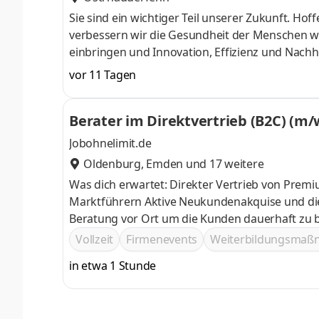
Sie sind ein wichtiger Teil unserer Zukunft. Hoff
verbessern wir die Gesundheit der Menschen wel
einbringen und Innovation, Effizienz und Nachh
gemeinsam mit Ihnen weiterentwickeln. Mit Blic
vor 11 Tagen
Gesundheitsversorgung weltweit, mit Vertrauen
Elektroniker (w/m/d) Unternehmen: B. Braun Av
Berater im Direktvertrieb (B2C) (m/
Deutschland Funktionsbereich: Produktion Arb
Jobohnelimit.de
Oldenburg
,
Emden
und 17 weitere
Was dich erwartet: Direkter Vertrieb von Prem
Marktführern Aktive Neukundenakquise und die gewissenhafte Betreuung von bestehenden Kunden Persönliche
Beratung vor Ort um die Kunden dauerhaft zu b
Vollzeit
Firmenevents
Weiterbildungsma
in etwa 1 Stunde