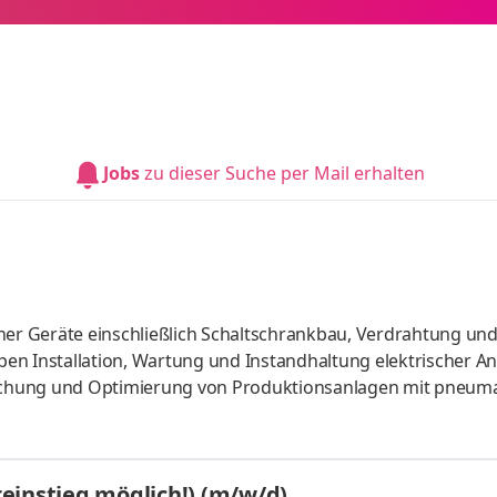
Jobs
zu dieser Suche per Mail erhalten
r Geräte einschließlich Schaltschrankbau, Verdrahtung un
en Installation, Wartung und Instandhaltung elektrischer A
chung und Optimierung von Produktionsanlagen mit pneum
g an elektrischen, pneumatischen und teilautomatisierten 
sablaufs unter Einhaltung von Qualitäts- und Hygienestandar
ellungen für Kunden sowie interne Fachbereiche Dokumentat
einstieg möglich!) (m/w/d)
ltenden Ri