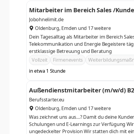
Mitarbeiter im Bereich Sales /Kun
Jobohnelimit.de
Oldenburg
,
Emden
und 17 weitere
Dein Tagesalltag als Mitarbeiter im Bereich Sal
Telekommunikation und Energie Begeistere täglich neue Kund
erstklassige Betreuung und Beratung
Vollzeit
Firmenevents
Weiterbildungsma
in etwa 1 Stunde
Außendienstmitarbeiter (m/w/d) B
Berufsstarter.eu
Oldenburg
,
Emden
und 17 weitere
Was zeichnet uns aus…? Damit du deine Kunden bestens beraten kannst, stellen wir einen eigenen Trainer,
Schulungen und E-Learnings zur Verfügung Wir 
ungedeckelter Provision Wir statten dich mit einem optimierten Tablet aus, damit du im Außendienst mobil und