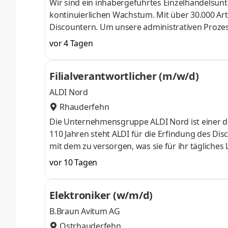
Wir sind ein inhabergeführtes Einzelhandelsun
kontinuierlichen Wachstum. Mit über 30.000 Arti
Discountern. Um unsere administrativen Prozes
einen engagierten und strukturierten Personal
vor 4 Tagen
Personalwesen (m/w/d) oder Steuerfachangestellt
Ostrhauderfehn mit Organisationstalent, Servi
Filialverantwortlicher (m/w/d)
Verwaltung von Arbeitsverträgen und Vertrags
ALDI Nord
Rhauderfehn
Die Unternehmensgruppe ALDI Nord ist einer de
110 Jahren steht ALDI für die Erfindung des Dis
mit dem zu versorgen, was sie für ihr tägliches
und schnell. Dazu gehört auch, das Einkaufen 
vor 10 Tagen
Dafür geben wir jeden Tag unser Bestes und er
ist die Power, mit der wir Erfolgsgeschichte sch
Elektroniker (w/m/d)
90.000 Mitarbei
B.Braun Avitum AG
Ostrhauderfehn