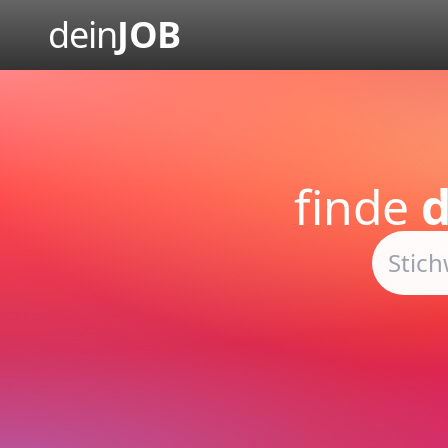
dein
JOB
finde
d