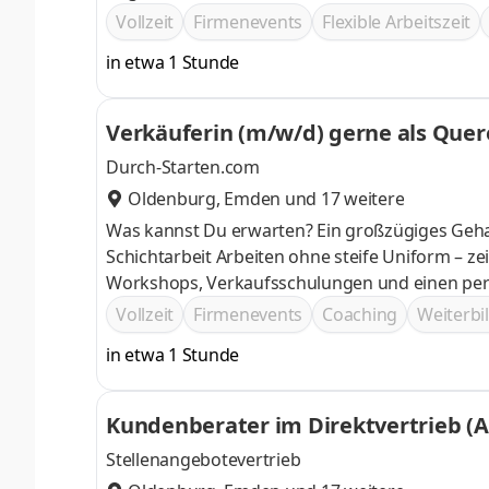
flexibel arbeiten kannst Bei u
Vollzeit
Firmenevents
Flexible Arbeitszeit
in etwa 1 Stunde
Verkäuferin (m/w/d) gerne als Quer
Durch-Starten.com
Oldenburg
,
Emden
und 17 weitere
Was kannst Du erwarten? Ein großzügiges Gehalt und regelmäßige Mitarbeiterevents Flexible Arbeitszeiten statt
Schichtarbeit Arbeiten ohne steife Uniform – zeig uns lieber Deine Persönlichkeit Gründliche Einarbeitung durch
Workshops, Verkaufsschulungen und einen pers
Vollzeit
Firmenevents
Coaching
Weiterb
in etwa 1 Stunde
Kundenberater im Direktvertrieb (
Stellenangebotevertrieb