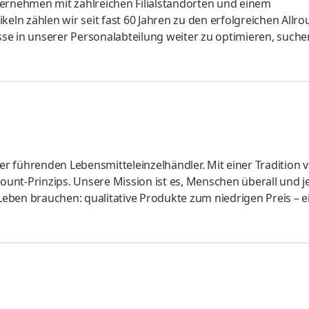
ternehmen mit zahlreichen Filialstandorten und einem
keln zählen wir seit fast 60 Jahren zu den erfolgreichen Allro
se in unserer Personalabteilung weiter zu optimieren, suche
sachbearbeiter (m/w/d), kaufmännischer Mitarbeiter im
er (m/w/d) in Voll- oder Teilzeit, der unser Personal-Team i
ceorientierung und Freude unterstützt. Aufgaben Erstellung 
änderungen Pflege u
r führenden Lebensmitteleinzelhändler. Mit einer Tradition 
count-Prinzips. Unsere Mission ist es, Menschen überall und j
 Leben brauchen: qualitative Produkte zum niedrigen Preis – e
für unsere Kundinnen und Kunden so einfach wie möglich zu
finden uns immer wieder neu. Vereintes Talent und Engagem
reiben. Europaweit in 8 Ländern mit rund 5.500 Filialen und m