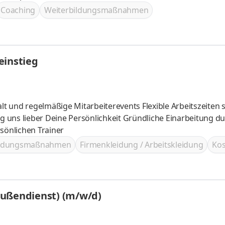
ns arbeitest du in Festanstellung und kannst einer vordefinierten Karriereleite
Coaching
Weiterbildungsmaßnahmen
einstieg
önlichen Trainer
ildungsmaßnahmen
Firmenkleidung / Arbeitskleidung
Kos
Außendienst) (m/w/d)