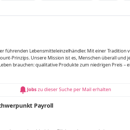
r führenden Lebensmitteleinzelhändler. Mit einer Tradition 
count-Prinzips. Unsere Mission ist es, Menschen überall und j
 Leben brauchen: qualitative Produkte zum niedrigen Preis – e
für unsere Kundinnen und Kunden so einfach wie möglich zu
finden uns immer wieder neu. Vereintes Talent und Engagem
reiben. Europaweit in 8 Ländern mit rund 5.500 Filialen und m
Jobs
zu dieser Suche per Mail erhalten
chwerpunkt Payroll