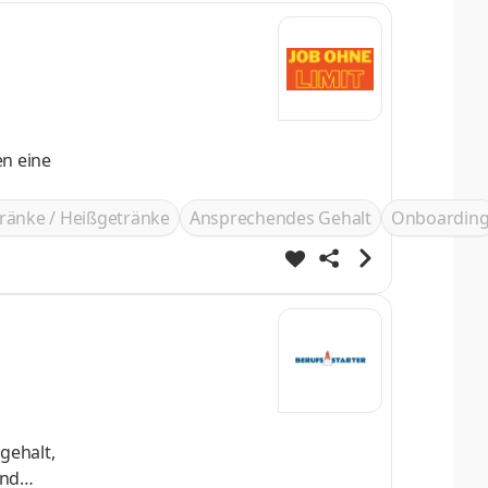
ränke / Heißgetränke
Ansprechendes Gehalt
Onboardin
gehalt,