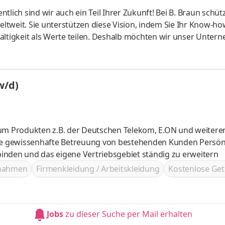
entlich sind wir auch ein Teil Ihrer Zukunft! Bei B. Braun schü
tweit. Sie unterstützen diese Vision, indem Sie Ihr Know-ho
altigkeit als Werte teilen. Deshalb möchten wir unser Unte
k auf Ihre Zukunft leisten wir gemeinsam einen Beitrag zur
, Transparenz und Wertschätzung. Das ist Sharing Expertise.
itum AG Stellenstandort: Ostrhauderfehn, Niedersachsen,
w/d)
eitsm
ium Produkten z.B. der Deutschen Telekom, E.ON und weitere
inden und das eigene Vertriebsgebiet ständig zu erweitern
ßnahmen
Firmenkleidung / Arbeitskleidung
Kostenlose Get
Jobs
zu dieser Suche per Mail erhalten