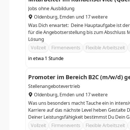
Jobs ohne Ausbildung
Oldenburg
,
Emden
und 17 weitere
Was Dich erwartet: Deine Hauptaufgabe ist der
für die Angebotserstellung bis zum Abschluss M
Lösung
Vollzeit
Firmenevents
Flexible Arbeitszeit
in etwa 1 Stunde
Promoter im Bereich B2C (m/w/d) g
Stellenangebotevertrieb
Oldenburg
,
Emden
und 17 weitere
Was uns besonders macht Tauche ein in intensive Fortbildungen und Weiterentwicklungsmöglichkeiten, die Deine
Karriere auf das nächste Level heben Gestalte Deine finanzielle Zukunft selbst! Mit unserem Fixum als Basis und
Deiner Leistungsfähigkeit bestimmst Du Dein Gehalt Genieße einen flexiblen Arbeitsalltag im Außendie
Raum für ein erfülltes Leben außerhalb der Arbeit lässt Wir öffnen Türen zu grenzenlosen Karrieremög
Vollzeit
Firmenevents
Flexible Arbeitszeit