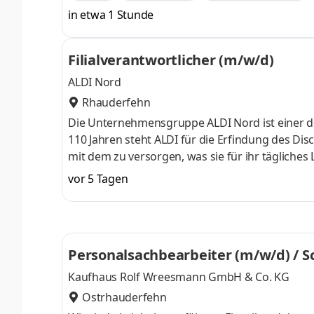
zu der Selbstständigkeit
in etwa 1 Stunde
Filialverantwortlicher (m/w/d)
ALDI Nord
Rhauderfehn
Die Unternehmensgruppe ALDI Nord ist einer de
110 Jahren steht ALDI für die Erfindung des Dis
mit dem zu versorgen, was sie für ihr tägliches
und schnell. Dazu gehört auch, das Einkaufen 
vor 5 Tagen
Dafür geben wir jeden Tag unser Bestes und er
ist die Power, mit der wir Erfolgsgeschichte sch
90.000 Mitarbei
Personalsachbearbeiter (m/w/d) / S
Kaufhaus Rolf Wreesmann GmbH & Co. KG
Ostrhauderfehn