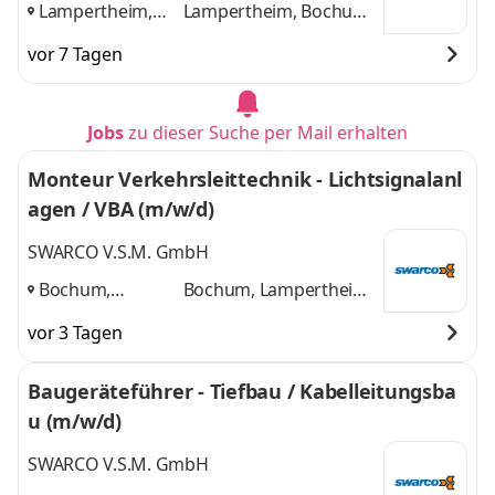
Lampertheim,
Lampertheim, Bochum,
Bochum,
Denkendorf
und 1
vor 7 Tagen
Denkendorf
,
weitere
Jobs
zu dieser Suche per Mail erhalten
Monteur Verkehrsleittechnik - Lichtsignalanl
agen / VBA (m/w/d)
SWARCO V.S.M. GmbH
Bochum,
Bochum, Lampertheim,
Lampertheim,
Denkendorf
und 1
vor 3 Tagen
Denkendorf
,
weitere
Baugeräteführer - Tiefbau / Kabelleitungsba
u (m/w/d)
SWARCO V.S.M. GmbH