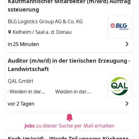
Kaufmännischer Mitarbeiter (m/w/d) Auftrag
ssteuerung
BLG Logistics Group AG & Co. KG
Kelheim / Saal a. d. Donau
in 25 Minuten
Auditor (m/w/d) in der tierischen Erzeugung -
Landwirtschaft
QAL GmbH
Weiden in der
Weiden in der
Oberpfalz, Amberg,
Oberpfalz, Amberg,
vor 2 Tagen
Schwandorf,
Schwandorf,
Neumarkt in der
Neumarkt in der
Oberpfalz,
Oberpfalz,
Jobs
zu dieser Suche per Mail erhalten
Regensburg, Cham,
Regensburg, Cham,
Kelheim
,
Kelheim
und 5 weitere
Koch (m/w/d) – Werde Teil unseres Küchente