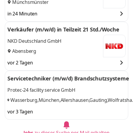
Münchsmünster
in 24 Minuten
Verkäufer (m/w/d) in Teilzeit 21 Std./Woche
NKD Deutschland GmbH
Abensberg
vor 2 Tagen
Servicetechniker (m/w/d) Brandschutzsysteme
Protec-24 facility service GmbH
Wasserburg,München,Allershausen,Gauting,Wolfratsha
Holzkirchen, Abensberg,Nürnberg,Hilpoltstein
,
vor 3 Tagen
Jobs
zu dieser Suche per Mail erhalten