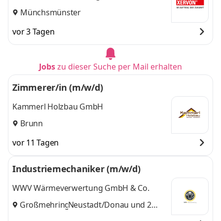
Münchsmünster
vor 3 Tagen
Jobs
zu dieser Suche per Mail erhalten
Zimmerer/in (m/w/d)
Kammerl Holzbau GmbH
Brunn
vor 11 Tagen
Industriemechaniker (m/w/d)
WWV Wärmeverwertung GmbH & Co.
Großmehring
Neustadt/Donau
,
und 2
weitere