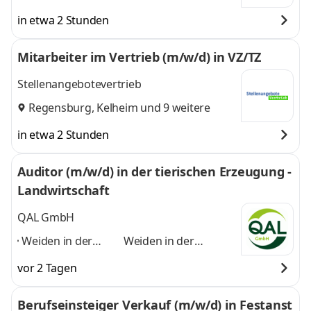
in etwa 2 Stunden
Mitarbeiter im Vertrieb (m/w/d) in VZ/TZ
Stellenangebotevertrieb
Regensburg
,
Kelheim
und 9 weitere
in etwa 2 Stunden
Auditor (m/w/d) in der tierischen Erzeugung -
Landwirtschaft
QAL GmbH
Weiden in der
Weiden in der
Oberpfalz, Amberg,
Oberpfalz, Amberg,
vor 2 Tagen
Schwandorf,
Schwandorf,
Neumarkt in der
Neumarkt in der
Berufseinsteiger Verkauf (m/w/d) in Festanst
Oberpfalz,
Oberpfalz,