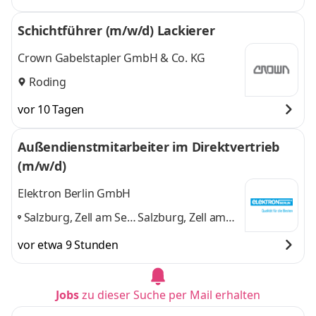
Schichtführer (m/w/d) Lackierer
Crown Gabelstapler GmbH & Co. KG
Roding
vor 10 Tagen
Außendienstmitarbeiter im Direktvertrieb
(m/w/d)
Elektron Berlin GmbH
Salzburg, Zell am See,
Salzburg, Zell am
Kitzbühel, St. Johann
See, Kitzbühel, St.
vor etwa 9 Stunden
i.Pongau
und
Johann i.Pongau
Jobs
zu dieser Suche per Mail erhalten