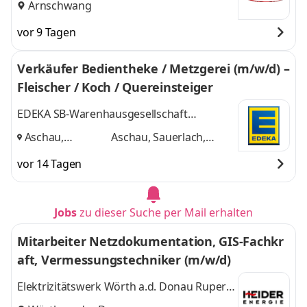
Arnschwang
vor 9 Tagen
Verkäufer Bedientheke / Metzgerei (m/w/d) –
Fleischer / Koch / Quereinsteiger
EDEKA SB-Warenhausgesellschaft
Südbayern mbH
Aschau,
Aschau, Sauerlach,
Sauerlach,
Traunstein
und 1
vor 14 Tagen
Traunstein
,
weitere
Jobs
zu dieser Suche per Mail erhalten
Mitarbeiter Netzdokumentation, GIS-Fachkr
aft, Vermessungstechniker (m/w/d)
Elektrizitätswerk Wörth a.d. Donau Rupert
Heider GmbH & Co. KG