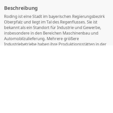
Beschreibung
Roding ist eine Stadt im bayerischen Regierungsbezirk
Oberpfalz und liegt im Tal des Regenflusses. Sie ist
bekannt als ein Standort für Industrie und Gewerbe,
insbesondere in den Bereichen Maschinenbau und
Automobilzulieferung. Mehrere größere
Industriebetriebe haben ihre Produktionsstätten in der
Gegend, was Arbeitsplätze für die Region schafft. Die
Stadt verfügt über eine solide Infrastruktur mit
Anbindung an größere Straßen, was den Transport und
die Logistik erleichtert. Darüber hinaus ist Roding durch
seine Lage nicht weit von regionalen Wirtschaftszentren
entfernt. Bildungseinrichtungen vor Ort, darunter
Schulen und eine Fachhochschule, sorgen für eine
qualifizierte Ausbildung der Bevölkerung. Roding setzt
ebenso auf die Förderung von Handel und
Dienstleistungen, um eine diversifizierte
Wirtschaftsstruktur zu erhalten. Die lokale Wirtschaft
wird durch verschiedene Initiativen und Netzwerke