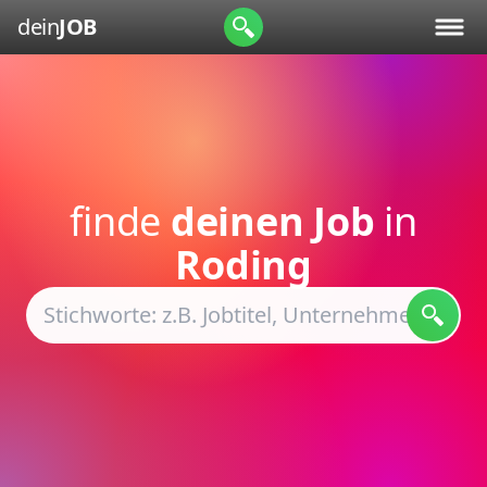
dein
JOB
finde
deinen Job
in
Roding