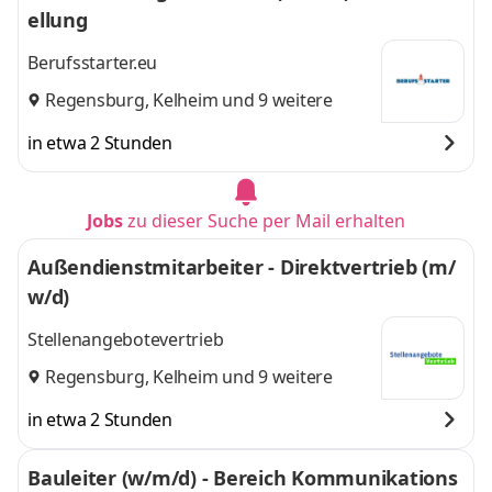
ellung
Regensburg, Cham,
Regensburg, Cham,
Kelheim
,
Kelheim
und 5 weitere
Berufsstarter.eu
Regensburg
,
Kelheim
und 9 weitere
in etwa 2 Stunden
Jobs
zu dieser Suche per Mail erhalten
Außendienstmitarbeiter - Direktvertrieb (m/
w/d)
Stellenangebotevertrieb
Regensburg
,
Kelheim
und 9 weitere
in etwa 2 Stunden
Bauleiter (w/m/d) - Bereich Kommunikations