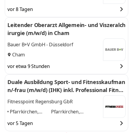
vor 8 Tagen
Leitender Oberarzt Allgemein- und Viszeralch
irurgie (m/w/d) in Cham
Bauer B+V GmbH - Düsseldorf
Cham
vor etwa 9 Stunden
Duale Ausbildung Sport- und Fitnesskaufman
n/-frau (m/w/d) (IHK) inkl. Professional Fitnes
scoach
Fitnesspoint Regensburg GbR
Pfarrkirchen,
Pfarrkirchen,
Hilpoltstein,
Hilpoltstein,
vor 5 Tagen
Regensburg,
Regensburg, Cham,
Cham, Straubing
,
Straubing
und 3