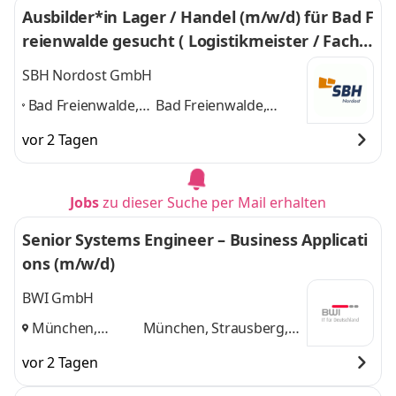
Ausbilder*in Lager / Handel (m/w/d) für Bad F
reienwalde gesucht ( Logistikmeister / Fachla
gerist / Kaufmann / Kauffrau / Wirtschaftspä
SBH Nordost GmbH
dagoge / Wirtschaftspädagogin / Fachwirt*in
Bad Freienwalde,
Bad Freienwalde,
/ Betriebswirt*in ..)
Eberswalde,
Eberswalde,
vor 2 Tagen
Angermünde ,
Angermünde ,
Oderberg ,
Oderberg ,
Strausberg ,
Strausberg , Bernau ,
Jobs
zu dieser Suche per Mail erhalten
Bernau , Wriezen
,
Wriezen
und 5 weitere
Senior Systems Engineer – Business Applicati
ons (m/w/d)
BWI GmbH
München,
München, Strausberg,
Strausberg,
Berlin
und 1 weitere
vor 2 Tagen
Berlin
,