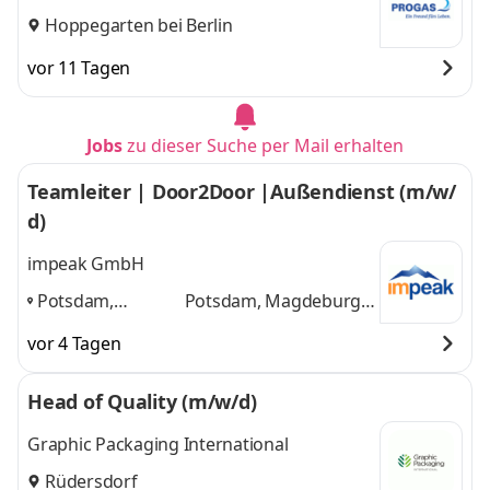
Hoppegarten bei Berlin
vor 11 Tagen
Jobs
zu dieser Suche per Mail erhalten
Teamleiter | Door2Door |Außendienst (m/w/
d)
impeak GmbH
Potsdam,
Potsdam, Magdeburg,
Magdeburg,
Erkner, Oranienburg
vor 4 Tagen
Erkner,
und 1 weitere
Oranienburg
,
Head of Quality (m/w/d)
Graphic Packaging International
Rüdersdorf