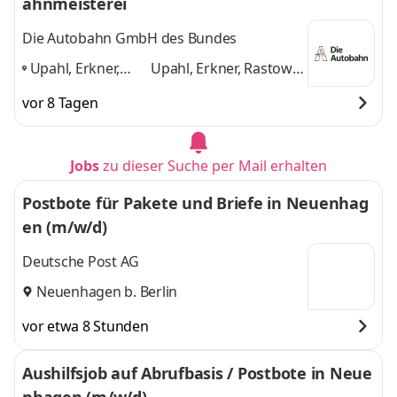
ahn­meisterei
Die Autobahn GmbH des Bundes
Upahl, Erkner,
Upahl, Erkner, Rastow
Rastow (OT
(OT Fahrbinde),
vor 8 Tagen
Fahrbinde),
Kavelstorf
und 1
Kavelstorf
,
weitere
Jobs
zu dieser Suche per Mail erhalten
Postbote für Pakete und Briefe in Neuenhag
en (m/w/d)
Deutsche Post AG
Neuenhagen b. Berlin
vor etwa 8 Stunden
Aushilfsjob auf Abrufbasis / Postbote in Neue