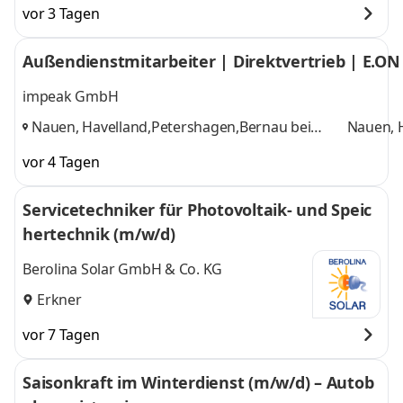
vor 3 Tagen
Außendienstmitarbeiter | Direktvertrieb | E.ON
impeak GmbH
Nauen, Havelland,Petershagen,Bernau bei
Nauen, 
Berlin,Oranienburg,Fürstenwalde,Potsdam,Erkner
Berlin,
,
vor 4 Tagen
und 4 we
Servicetechniker für Photovoltaik- und Speic
hertechnik (m/w/d)
Berolina Solar GmbH & Co. KG
Erkner
vor 7 Tagen
Saisonkraft im Winterdienst (m/w/d) – Autob