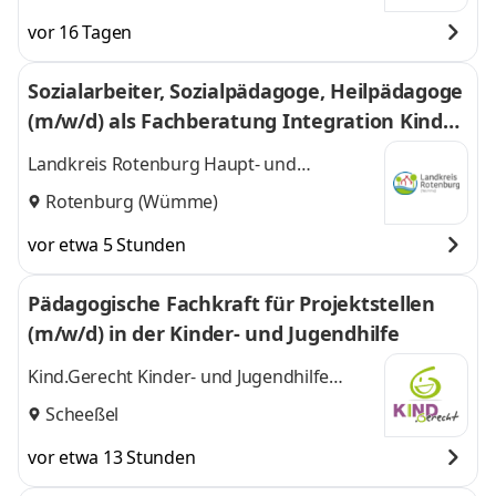
Buxtehude,
Buxtehude, Nordholz,
vor 16 Tagen
Nordholz,
Scheeßel, Bremen
und
Scheeßel,
2 weitere
Sozialarbeiter, Sozialpädagoge, Heilpädagoge
Bremen
,
(m/w/d) als Fachberatung Integration Kinder
tageseinrichtungen & Sprachförderung
Landkreis Rotenburg Haupt- und
Personalamt
Rotenburg (Wümme)
vor etwa 5 Stunden
Pädagogische Fachkraft für Projektstellen
(m/w/d) in der Kinder- und Jugendhilfe
Kind.Gerecht Kinder- und Jugendhilfe
GmbH
Scheeßel
vor etwa 13 Stunden