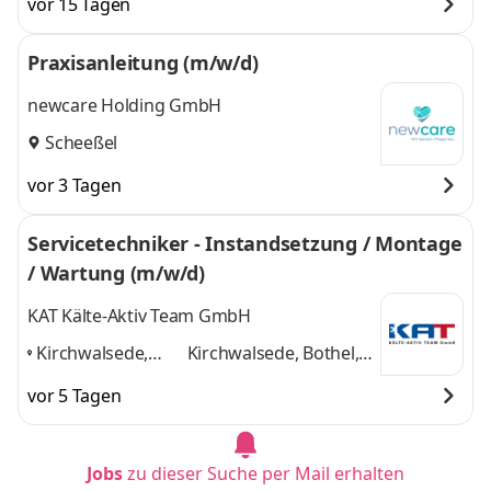
vor 15 Tagen
Praxisanleitung (m/w/d)
newcare Holding GmbH
Scheeßel
vor 3 Tagen
Servicetechniker - Instandsetzung / Montage
/ Wartung (m/w/d)
KAT Kälte-Aktiv Team GmbH
Kirchwalsede,
Kirchwalsede, Bothel,
Bothel,
Westerstede, Berlin,
vor 5 Tagen
Westerstede,
Seevetal
und 3 weitere
Berlin, Seevetal
,
Jobs
zu dieser Suche per Mail erhalten