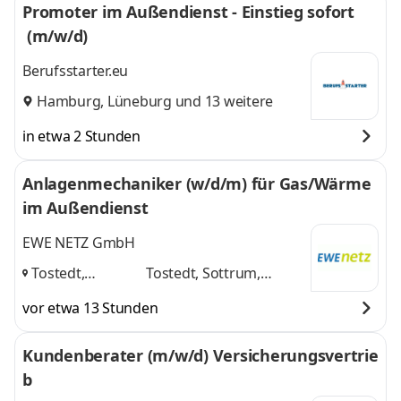
Promoter im Außendienst - Einstieg sofort
(m/w/d)
Berufsstarter.eu
Hamburg
,
Lüneburg
und 13 weitere
in etwa 2 Stunden
Anlagenmechaniker (w/d/m) für Gas/Wärme
im Außendienst
EWE NETZ GmbH
Tostedt,
Tostedt, Sottrum,
Sottrum,
Bremervörde
und 1
vor etwa 13 Stunden
Bremervörde
,
weitere
Kundenberater (m/w/d) Versicherungsvertrie
b