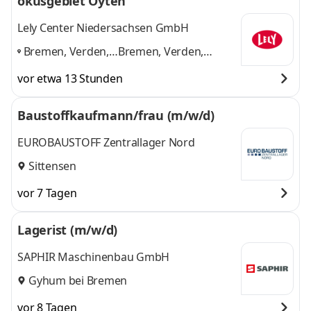
okusgebiet Oyten
Lely Center Niedersachsen GmbH
Bremen, Verden,
Bremen, Verden,
Sittensen,
Sittensen, Rotenburg,
vor etwa 13 Stunden
Rotenburg,
Sulingen
und 1 weitere
Sulingen
,
Baustoffkaufmann/frau (m/w/d)
EUROBAUSTOFF Zentrallager Nord
Sittensen
vor 7 Tagen
Lagerist (m/w/d)
SAPHIR Maschinenbau GmbH
Gyhum bei Bremen
vor 8 Tagen