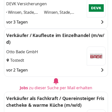
DEVK Versicherungen
Winsen, Stade,
Winsen, Stade,
Buchholz, Seevetal,
Buchholz, Seevetal,
vor 3 Tagen
Fintel, Cuxhaven,
Fintel, Cuxhaven,
Lüneburg,
Lüneburg, Buxtehude,
Verkäufer / Kaufleute im Einzelhandel (m/w/
Buxtehude,
Rotenburg
und 6
d)
Rotenburg
,
weitere
Otto Bade GmbH
Tostedt
vor 2 Tagen
Jobs
zu dieser Suche per Mail erhalten
Verkäufer als Fachkraft / Quereinsteiger Fris
chetheke & warme Küche (m/w/d)