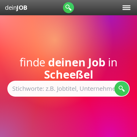
dein
JOB
finde
deinen Job
in
Scheeßel