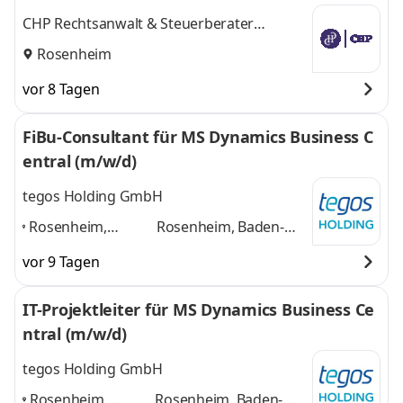
CHP Rechtsanwalt & Steuerberater
Partnerschaftsgesellschaft mbB
Rosenheim
vor 8 Tagen
FiBu-Consultant für MS Dynamics Business C
entral (m/w/d)
tegos Holding GmbH
Rosenheim,
Rosenheim, Baden-
Baden-
Würrtemberg,
vor 9 Tagen
Würrtemberg,
Regensburg,
Regensburg,
Ingolstadt, Bayern
und
IT-Projektleiter für MS Dynamics Business Ce
Ingolstadt,
1 weitere
ntral (m/w/d)
Bayern
,
tegos Holding GmbH
Rosenheim,
Rosenheim, Baden-