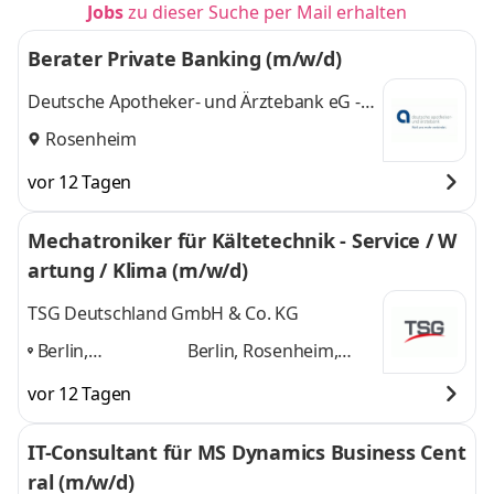
Jobs
zu dieser Suche per Mail erhalten
Berater Private Banking (m/w/d)
Deutsche Apotheker- und Ärztebank eG -
apoBank
Rosenheim
vor 12 Tagen
Mechatroniker für Kältetechnik - Service / W
artung / Klima (m/w/d)
TSG Deutschland GmbH & Co. KG
Berlin,
Berlin, Rosenheim,
Rosenheim,
München, Stuttgart,
vor 12 Tagen
München,
Dachau
und 3 weitere
Stuttgart,
IT-Consultant für MS Dynamics Business Cent
Dachau
,
ral (m/w/d)