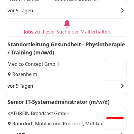
Baden-
Würrtemberg,
vor 9 Tagen
Würrtemberg,
Regensburg,
Regensburg,
Ingolstadt
und 1
Ingolstadt
,
weitere
Jobs
zu dieser Suche per Mail erhalten
Standortleitung Gesundheit - Physiotherapie
/ Training (m/w/d)
Medico Concept GmbH
Rosenheim
vor 9 Tagen
Senior IT-Systemadministrator (m/w/d)
KATHREIN Broadcast GmbH
Rohrdorf, Mühlau
und
Rohrdorf, Mühlau