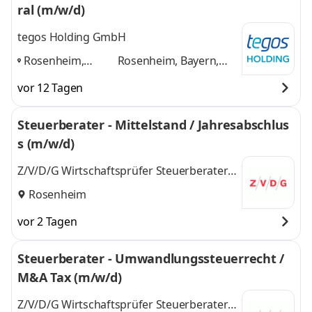
ral (m/w/d)
tegos Holding GmbH
Rosenheim,
Rosenheim, Bayern,
Bayern,
Ingolstadt, Regensburg
vor 12 Tagen
Ingolstadt,
und 1 weitere
Regensburg
,
Steuerberater - Mittelstand / Jahresabschlus
s (m/w/d)
Z/V/D/G Wirtschaftsprüfer Steuerberater
PartmbB Hubert & Heubusch
Rosenheim
vor 2 Tagen
Steuerberater - Umwandlungssteuerrecht /
M&A Tax (m/w/d)
Z/V/D/G Wirtschaftsprüfer Steuerberater