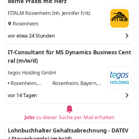
derne Praxis mit Herz
FITALM Rosenheim Inh. Jennifer Fritz
Rosenheim
vor etwa 24 Stunden
IT-Consultant für MS Dynamics Business Cent
ral (m/w/d)
tegos Holding GmbH
Rosenheim,
Rosenheim, Bayern,
Bayern,
Ingolstadt, Regensburg
vor 14 Tagen
Ingolstadt,
und 1 weitere
Regensburg
,
Jobs
zu dieser Suche per Mail erhalten
Lohnbuchhalter Gehaltsabrechnung - DATEV
/ Steuerkanzlei (m/w/d)