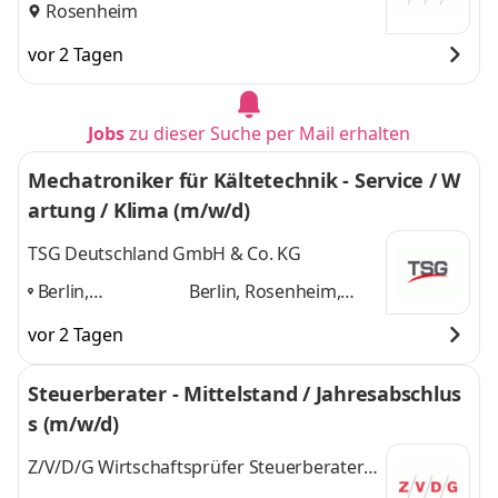
PartmbB Hubert & Heubusch
Rosenheim
vor 2 Tagen
Jobs
zu dieser Suche per Mail erhalten
Mechatroniker für Kältetechnik - Service / W
artung / Klima (m/w/d)
TSG Deutschland GmbH & Co. KG
Berlin,
Berlin, Rosenheim,
Rosenheim,
München, Stuttgart,
vor 2 Tagen
München,
Dachau
und 3 weitere
Stuttgart,
Steuerberater - Mittelstand / Jahresabschlus
Dachau
,
s (m/w/d)
Z/V/D/G Wirtschaftsprüfer Steuerberater
PartmbB Hubert & Heubusch