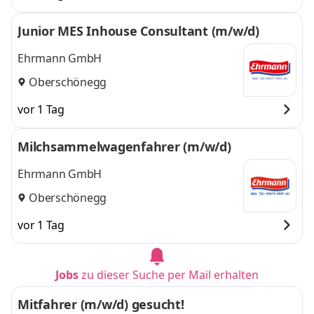
Dietzenbach,
Babenhausen,
Junior MES Inhouse Consultant (m/w/d)
Babenhausen,
Dreieich
und 4 weitere
Dreieich
,
Ehrmann GmbH
Oberschönegg
vor 1 Tag
Milchsammelwagenfahrer (m/w/d)
Ehrmann GmbH
Oberschönegg
vor 1 Tag
Jobs
zu dieser Suche per Mail erhalten
Mitfahrer (m/w/d) gesucht!