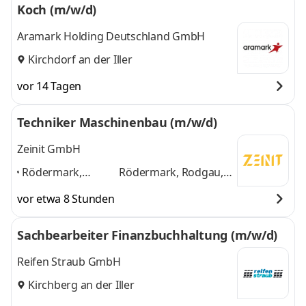
Koch (m/w/d)
Aramark Holding Deutschland GmbH
Kirchdorf an der Iller
vor 14 Tagen
Techniker Maschinenbau (m/w/d)
Zeinit GmbH
Rödermark,
Rödermark, Rodgau,
Rodgau,
Offenbach,
vor etwa 8 Stunden
Offenbach,
Dietzenbach,
Dietzenbach,
Babenhausen,
Sachbearbeiter Finanzbuchhaltung (m/w/d)
Babenhausen,
Dreieich
und 4 weitere
Dreieich
,
Reifen Straub GmbH
Kirchberg an der Iller