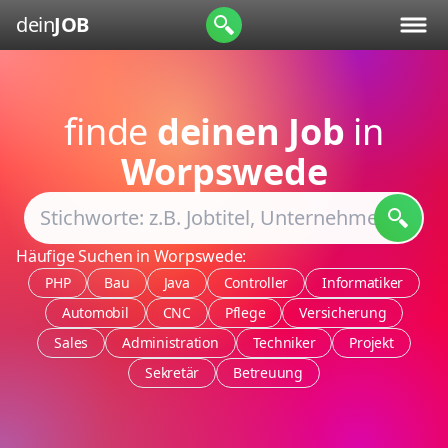
dein
JOB
finde
deinen Job
in
Worpswede
Häufige Suchen in Worpswede:
PHP
Bau
Java
Controller
Informatiker
Automobil
CNC
Pflege
Versicherung
Sales
Administration
Techniker
Projekt
Sekretär
Betreuung