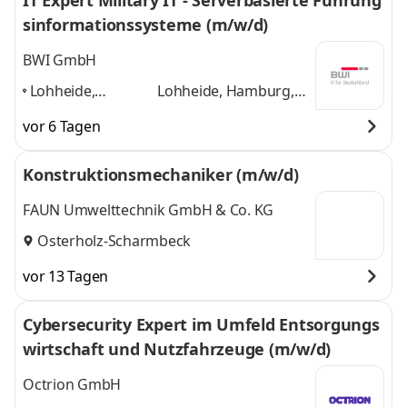
IT Expert Military IT - Serverbasierte Führung
sinformationssysteme (m/w/d)
BWI GmbH
Lohheide,
Lohheide, Hamburg,
Hamburg,
Hannover, Hilden,
vor 6 Tagen
Hannover, Hilden,
Osterholz-Scharmbeck
Osterholz-
und 3 weitere
Konstruktionsmechaniker (m/w/d)
Scharmbeck
,
FAUN Umwelttechnik GmbH & Co. KG
Osterholz-Scharmbeck
vor 13 Tagen
Cybersecurity Expert im Umfeld Entsorgungs
wirtschaft und Nutzfahrzeuge (m/w/d)
Octrion GmbH